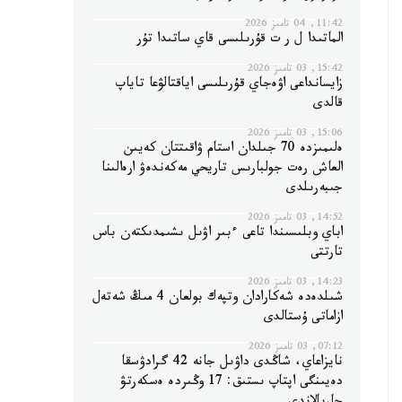
11:42, 04 تامىز 2026
الماتىدا ل ر ت قۇرىلىسى قاي ساتىدا تۇر
15:42, 03 تامىز 2026
زايسانداعى اۋەجاي قۇرىلىسى اياقتالۋعا تاياپ
قالدى
15:06, 03 تامىز 2026
ەلىمىزدە 70 جىلدان استام ۋاقىتتان كەيىن
العاش رەت جولبارىس تاريحي مەكەندەۋ ارەالىنا
جىبەرىلدى
14:52, 03 تامىز 2026
اباي وبلىسىندا تاعى ءبىر اۋىل ىشىمدىكتەن باس
تارتتى
14:23, 03 تامىز 2026
شىلدەدە شەكارادان وتپەك بولعان 4 مىڭ شەتەل
ازاماتى ۇستالدى
07:12, 03 تامىز 2026
نايزاعاي، شاڭدى داۋىل جانە 42 گرادۋسقا
دەيىنگى اپتاپ ىستىق: 17 وڭىردە ەسكەرتۋ