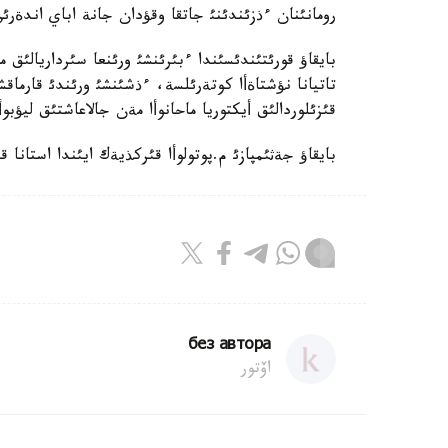
رومانئنان ءذزئندئنئ جاتقا وقؤدان جانة اباي اندةرئ
بايقاؤ قورئتئندئسئندا ءبئرئنشئ ورئنعا سئرداريالئق ما
تاتيانا نؤشتاةأا كوتةرئلسة، ءذشئنشئ ورئندئ قارماقشئ
قئزئلوردالئق أيكتوريا ماحانوأا مةن جالاعاشتئق ليؤبوأ
بايقاؤ جةثئمپازئ م.پوتولوأا قئركذيةك ايئندا استانا ق
без автора
اۆتور