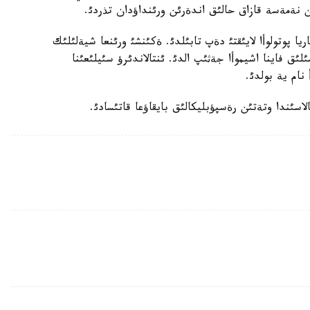
ن نةمةسة قازاق حالئق اندةرئن ورئنداؤدان تذردئ.
ريا پوتولوأا لايئقتئ دةپ تابئلدئ. ةكئنشئ ورئنعا شيةلئلئك
لئق فاينا اشيموأا جةثئپ الدئ. ئنتالاندئرؤ سئيلئعئنا
 نام ية بولدئ.
الاسئندا وتةتئن رةسپؤبليكالئق بايقاؤعا قاتئسادئ.