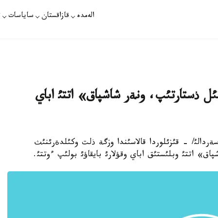
الەمدە
قازاقستان
ساياسات
ت
تئل ذستارتئپ، ونةر شاشپاق» اتتئ اباي
پارات /جاثاگذل سةردالئ/ - قئزئلوردا قالاسئندا وزگة ذلت وكئلدةرئنئث
ق» اتتئ وبلئستئق اباي وقؤلارئ بايقاؤئ بولئپ ءوتتئ.