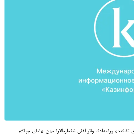
 تئلئندة ورئندادئ. ولار اقئن شئعارمالارئ مةن «اباي جولئ»