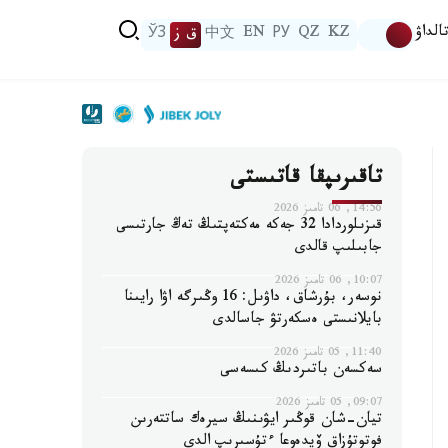
الداۋ
KZ
QZ
РУ
EN
中文
ق ز
ЎЗ
تاقىرىپقا قاتىستى
14:56, 06 تامىز 2026
قىزىلوردادا 32 جەكە مەكتەپتىڭ تەڭ جارتىسى
جابىلىپ قالدى
10:07, 06 تامىز 2026
نوسەر، بۇرشاق، داۋىل: 16 وڭىرگە اۋا رايىنا
بايلانىستى ەسكەرتۋ جاسالدى
11:40, 05 تامىز 2026
سەكسەن باتىردىڭ كىسەسى
09:07, 05 تامىز 2026
تيان-شان قوڭىر ايۋىنىڭ سيرەك ساتتەرىن
فوتوتۇزاق ۆيدەوعا ءتۇسىرىپ الدى