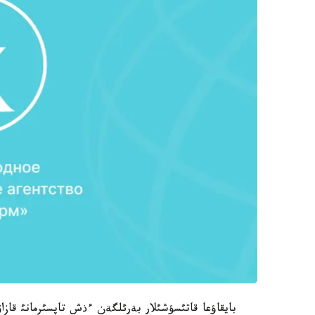
بايقاؤعا قاتئسؤشئلار بةرئلگةن ءذش تاپسئرمانئ قازاق