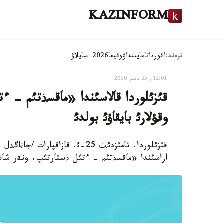
KAZINFORM
ترەند:
اقوردا
تاعايىنداۋ
وقيعا
2026-سايلاۋ
12:01, 25 تامىز 2010
قئزئلوردا قالاسئندا «ماقسذتئم - ء
وقؤلارئ بايقاؤئ بولدئ
قئزئلوردا. تامئزدئث 25-ئ. قازاق
اراسئندا «ماقسذتئم - ءتئل ذستارتئپ، ونةر شاشپا