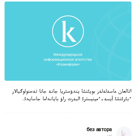
اتالعان ماسةلةلةر بويئنشا يندؤستريا جانة جاثا تةحنولوگيالار
ءبئرئنشئ أيسة-ءمينيسترئ البةرت راؤ بايانداما جاسايدئ.
без автора