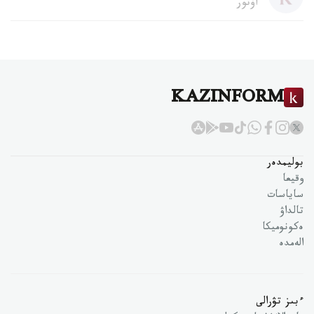
اۆتور
KAZINFORM
بوليمدەر
وقيعا
ساياسات
تالداۋ
ەكونوميكا
الەمدە
ءبىز تۋرالى