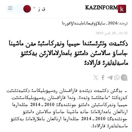
KAZINFORM
ق ز
ترەند:
2026-سايلاۋ
وقيعا
تاعايىنداۋ
اقوردا
11:12, 24 تامىز 2010
ذكئمةت وتئرئسئندا حيميا ونةركاسئبئ مةن ماشينا
جاساؤ سالاسئن دامئتؤ باعدارلامالارئن بةكئتؤ
ماسةلةلةرئ قارالادئ
- بذگئن ذكئمةت ذيئندة قازاقستان رةسپؤبليكاسئ ذكئمةتئنئث
كةزةكتئ ءماجئلئسئ وتةدئ. وندا قازاقستان رةسپؤبليكاسئنئث
حيميا ونةركاسئبئن دامئتؤ جونئندةگئ 2010-2014 جئلدارعا
ارنالعان باعدارلامانئ جانة ماشينا جاساؤ سالاسئن دامئتؤ
جونئندةگئ 2010-2014 جئلدارعا ارنالعان باعلارلامانئ بةكئتؤ
ماسةلةلةرئ قارالادئ.