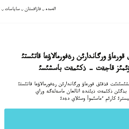
الەمدە
قازاقستان
ساياسات
ت
رعاؤ ورگاندارئن رةفورمالاؤعا قاتئستئ
اؤئمئز قاجةت - ذكئمةت باسشئسئ
شئسئنئث قذقئق قورعاؤ ورگاندارئن رةفورمالاؤعا قاتئستئ
 بذگئن ذكئمةت ذيئندة اتالعان ماسةلةگة وراي
ترئ كارئم ءماسئموأ وسئلاي دةدئ