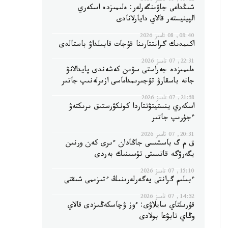
09:12, 08 تامىز 2026
شىڭداعى جاۋىنگەرلەر: ەلىمىزدە اسكەري
الپينيستەر قالاي دايارلانادى
08:40, 08 تامىز 2026
اكىمدىك گرانتتارىنا قۇجات قابىلداۋ باستالدى
22:31, 07 تامىز 2026
ەلىمىزدە جەراستى سۋىن كەشەندى پايدالانۋ
جانە باسقارۋ تۇجىرىمداماسى ازىرلەنىپ جاتىر
21:58, 07 تامىز 2026
اسكەري ينستيتۋتتاردا كونكۋرستىق ىرىكتەۋ
ءجۇرىپ جاتىر
20:31, 07 تامىز 2026
ق م گ باسشىسى جاڭادان ءىرى كەن ورنىن
يگەرۋگە قاتىستى تۇسىنىك بەردى
15:10, 07 تامىز 2026
ءبىلىم گرانتى يەگەرلەرىنىڭ ءتىزىمى شىقتى
14:52, 07 تامىز 2026
قۇرىلتاي سايلاۋى: ءوز ۋچاسكەڭىزدى قالاي
وڭاي تابۋعا بولادى