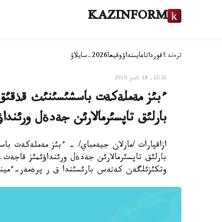
KAZINFORM
ترەند:
اقوردا
تاعايىنداۋ
وقيعا
2026-سايلاۋ
12:22, 18 تامىز 2010
ءبئز مةملةكةت باسشئسئنئث قذقئق قو
بارلئق تاپسئرمالارئن جةدةل ورئند
ازاقپارات /مارلان جيةمباي/ - ءبئز مةملةكةت باس
بارلئق تاپسئرمالارئن جةدةل ورئنداؤئمئز قاجةت.
وتكئزئلگةن كةثةس بارئسئندا ق ر پرةمةر-ءمينيس