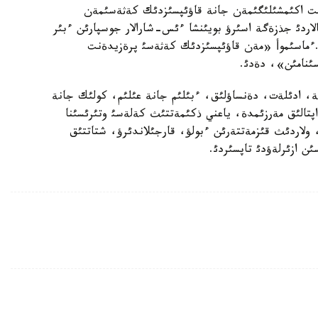
نت اكئمشئلئگئمةن جانة قاؤئپسئزدئك كةثةسئمةن
لاردئ جذزةگة اسئرؤ بويئنشا ءئس-شارالار جوسپارئن ءبئر
ءماسئموأ «مةن قاؤئپسئزدئك كةثةسئ پرةزيدةنت
ئنامئن»، دةدئ.
ة، ادئلةت، دةنساؤلئق، ءبئلئم جانة عئلئم، كولئك جانة
ممؤنيكاسيا، باسقا دا ورگاندارمةن بئرلةسئپ، 1 اپتالئق مةرزئمدة، ياعني ذكئمةتتئث كةلةسئ وتئرئسئنا
ولاردئث قئزمةتتةرئن ءبولؤ، قارجئلاندئرؤ، شتاتتئق
ن ازئرلةؤدئ تاپسئردئ.