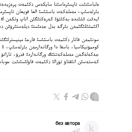
ةلباسئنئث تاپسئرماسئنا سايكةس ذكئمةت پرةزيدة
بئرلةسئپ، مةملةكةت باسشئسئ العا قويعان تاپسئرما
ايدئث ئشئندة بةكئتؤئ كةرةكتئگئن اتاپ وتكةن ك.
اكئمشئلئگئمةن بئرگة بذل جذمئستئ ذيلةستئرؤئن ذس
سونئمةن قاتار ذكئمةت باسشئسئ قارجئ مينيسترلئگئن
كو
جةكةلةگةن مةملةكةتتئك ورگانداردئ قذرؤ، تاراتؤ، 
كةستةسئن انئقتاؤ تؤرالئ ذكئمةت قاؤلئسئنئث جوباسئ
без автора
اۆتور