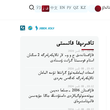
الداۋ
KZ
QZ
РУ
EN
中文
ق ز
ЎЗ
تاقىرىپقا قاتىستى
16:38, 08 تامىز 2026
قازاقستاندىق ج و و- لار تالاپكەرلەرگە 2 مىڭنان
استام قوسىمشا گرانت ۇسىنادى
15:43, 08 تامىز 2026
اسحات ايماعامبەتوۆ گرانتقا تۇسە الماعان
تالاپكەرلەرگە كەڭەس بەردى
10:12, 08 تامىز 2026
قازاقستان 2036 -جىلعا دەيىن
بيوتەحنولوگيالاردى دامىتۋدىڭ جاڭا جۇيەسىن
قالىپتاستىرماق