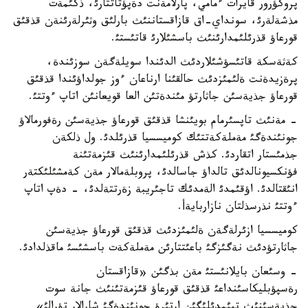
پروكؤرور قايرات ءمامي، پارلامةنت دةپؤتاتتارئ، ذكئمةت
مذشةلةرئ، سونداي-اق قازاقستاننئث بارلئق وثئرلةرئنةن قذقئق
قورعاؤ قذرئلئمدارئنئث باسشئلارئ قاتئستئ.
كةثةسكة قاتئسؤشئلاردئث الدئندا سويلةگةن سوزئندة،
پرةزيدةنت ةلئمئزدئث حالقئنا ارناعان ءوز جولداؤئندا قذقئق
قورعاؤ جذيةسئن جاثارتؤ مئندةتئن العا قويعانئن اتاپ ءوتتئ.
- مةنئث تاپسئرمام بويئنشا قذقئق قورعاؤ جذيةسئن رةفورمالاؤ
جونئندةگئ مةملةكةتتئك كوميسسيا قذرئلدئ. ول ذلكةن
جذمئستار اتقاردئ. كذش قذرئلئمدارئنئث قئزمةتئنة
فؤنكسيونالدئق تالداؤ جاسالدئ، پروبلةمالار مةن كةمشئلئكتةر
انئقتالدئ. اؤقئمدئ الةمدئك تاجئريبة زةرتتةلدئ، - دةپ اتاپ
ءوتتئ نذرسذلتان نازاربايةأ.
كوميسسيا ازئرلةگةن ةلئمئزدئث قذقئق قورعاؤ جذيةسئن
جاثارتؤدئث نةگئزگئ باعئتتارئن مةملةكةت باسشئسئ ماقذلدادئ.
- وسئعان بايلانئستئ مةن بذگئن «قازاقستان
رةسپؤبليكاسئنداعئ قذقئق قورعاؤ قئزمةتئنئث جانة سوت
جذيةسئنئث تيئمدئلئگئن ارتئرؤ جونئندةگئ شارالار تؤرالئ»