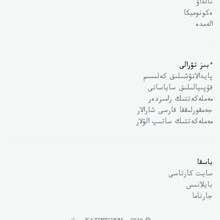
تالداۋ
ەكونوميكا
الەمدە
ءبىز تۋرالى
پايدالانۋشىلىق كەلىسىم
قۇپىيالىلىق ساياساتى
مەملەكەتتىك رامىزدەر
جەمقورلىققا قارسى شارالار
مەملەكەتتىك ساتىپ الۋلار
باسقا
سايت كارتاسى
بايلانىس
جارناما