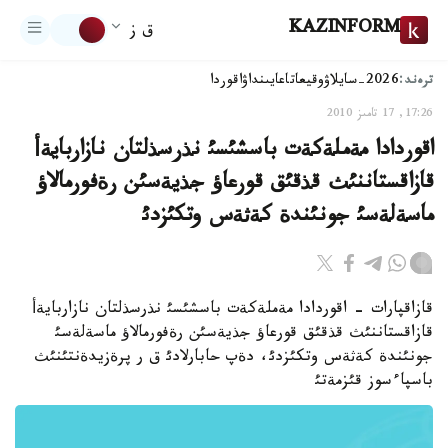
KAZINFORM
ق ز
ترەند:
2026-سايلاۋ
وقيعا
تاعايىنداۋ
اقوردا
17:26, 17 تامىز 2010
اقوردادا مةملةكةت باسشئسئ نذرسذلتان نازاربايةأ
قازاقستاننئث قذقئق قورعاؤ جذيةسئن رةفورمالاؤ
ماسةلةسئ جونئندة كةثةس وتكئزدئ
قازاقپارات - اقوردادا مةملةكةت باسشئسئ نذرسذلتان نازاربايةأ
قازاقستاننئث قذقئق قورعاؤ جذيةسئن رةفورمالاؤ ماسةلةسئ
جونئندة كةثةس وتكئزدئ، دةپ حابارلادئ ق ر پرةزيدةنتئنئث
باسپاءسوز قئزمةتئ