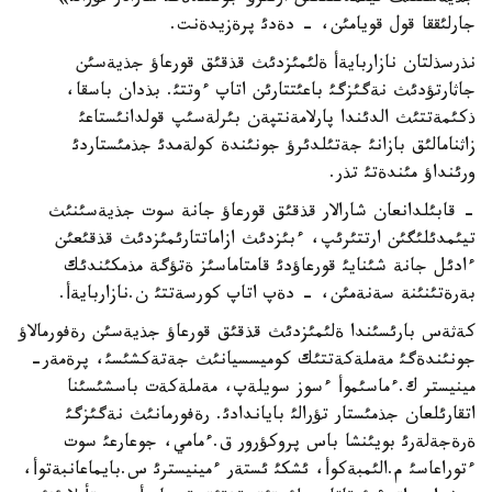
جارلئققا قول قويامئن، - دةدئ پرةزيدةنت.
نذرسذلتان نازاربايةأ ةلئمئزدئث قذقئق قورعاؤ جذيةسئن
جاثارتؤدئث نةگئزگئ باعئتتارئن اتاپ ءوتتئ. بذدان باسقا،
ذكئمةتتئث الدئندا پارلامةنتپةن بئرلةسئپ قولدانئستاعئ
زاثنامالئق بازانئ جةتئلدئرؤ جونئندة كولةمدئ جذمئستاردئ
ورئنداؤ مئندةتئ تذر.
- قابئلدانعان شارالار قذقئق قورعاؤ جانة سوت جذيةسئنئث
تيئمدئلئگئن ارتتئرئپ، ءبئزدئث ازاماتتارئمئزدئث قذقئعئن
ءادئل جانة شئنايئ قورعاؤدئ قامتاماسئز ةتؤگة مذمكئندئك
بةرةتئنئنة سةنةمئن، - دةپ اتاپ كورسةتتئ ن.نازاربايةأ.
كةثةس بارئسئندا ةلئمئزدئث قذقئق قورعاؤ جذيةسئن رةفورمالاؤ
جونئندةگئ مةملةكةتتئك كوميسسيانئث جةتةكشئسئ، پرةمةر-
مينيستر ك.ءماسئموأ ءسوز سويلةپ، مةملةكةت باسشئسئنا
اتقارئلعان جذمئستار تؤرالئ باياندادئ. رةفورمانئث نةگئزگئ
ةرةجةلةرئ بويئنشا باس پروكؤرور ق.ءمامي، جوعارعئ سوت
ءتوراعاسئ م.الئمبةكوأ، ئشكئ ئستةر ءمينيسترئ س.بايماعانبةتوأ،