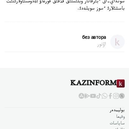
سونداي-اق ءبئرقاتار وبلئستئق قذقئق قورعاؤ أةدومستأولارئنئث
باسشئلارئ ءسوز سويلةدئ.
без автора
اۆتور
KAZINFORM
بوليمدەر
وقيعا
ساياسات