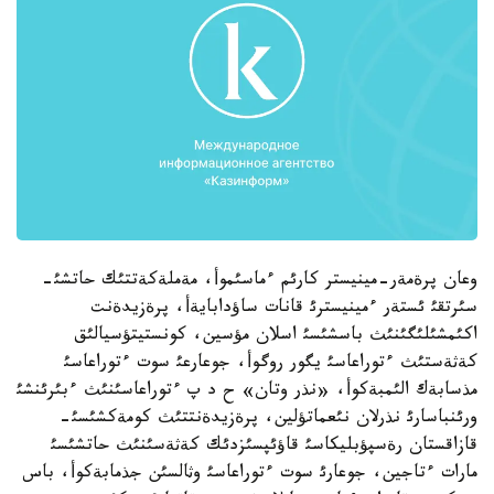
وعان پرةمةر-مينيستر كارئم ءماسئموأ، مةملةكةتتئك حاتشئ-
سئرتقئ ئستةر ءمينيسترئ قانات ساؤدابايةأ، پرةزيدةنت
اكئمشئلئگئنئث باسشئسئ اسلان مؤسين، كونستيتؤسيالئق
كةثةستئث ءتوراعاسئ يگور روگوأ، جوعارعئ سوت ءتوراعاسئ
مذسابةك الئمبةكوأ، «نذر وتان» ح د پ ءتوراعاسئنئث ءبئرئنشئ
ورئنباسارئ نذرلان نئعماتؤلين، پرةزيدةنتتئث كومةكشئسئ-
قازاقستان رةسپؤبليكاسئ قاؤئپسئزدئك كةثةسئنئث حاتشئسئ
مارات ءتاجين، جوعارئ سوت ءتوراعاسئ وثالسئن جذمابةكوأ، باس