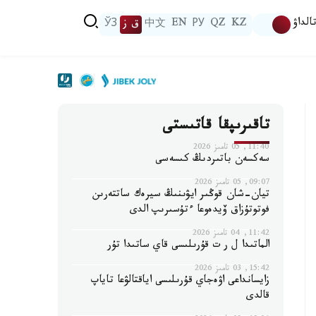
الداۋ
KZ
QZ
РУ
EN
中文
ق ز
ЎЗ
تاقىرىپقا قاتىستى
11:40, 05 تامىز 2026
سەكسەن باتىردىڭ كىسەسى
09:07, 05 تامىز 2026
تيان-شان قوڭىر ايۋىنىڭ سيرەك ساتتەرىن
فوتوتۇزاق ۆيدەوعا ءتۇسىرىپ الدى
11:42, 04 تامىز 2026
الماتىدا ل ر ت قۇرىلىسى قاي ساتىدا تۇر
15:42, 03 تامىز 2026
زايسانداعى اۋەجاي قۇرىلىسى اياقتالۋعا تاياپ
قالدى