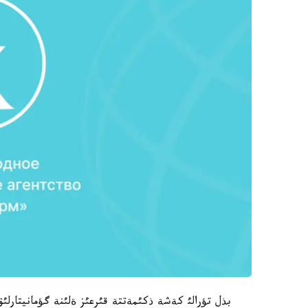
بذل تؤرالئ كةشة ذكئمةتتة قئرعئز ةلئنة گؤمانيتارل