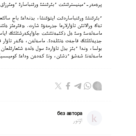
پرةمةر-ءمينيسترئنئث ءبئرئنشئ ورئنباسارئ ءومئرزاق ش
ءبئرئنشئ ورئنباساردئث ايتؤئنشا، بذنداعئ باج سالئع
تةك ورالاتئن تاؤارلارعا جذرمةؤئ شارت. «قئرعئز ةلئند
ماسةلةسئ وسئ ةل ذكئمةتئنئث جاؤاپكةرشئلئك اياسئن
جذيةلئلئك قاجةت ةتئلةدئ. ماسةلةن، ةگةر تاؤار ق
بولسا، وندا ءبئز بذل تاؤاردئ سول ةلدة شئعارئلعان 
ماسةلةنئ شةشؤ ءذشئن، ونئ كةدةن وداعئ كوميسسياس
без автора
اۆتور