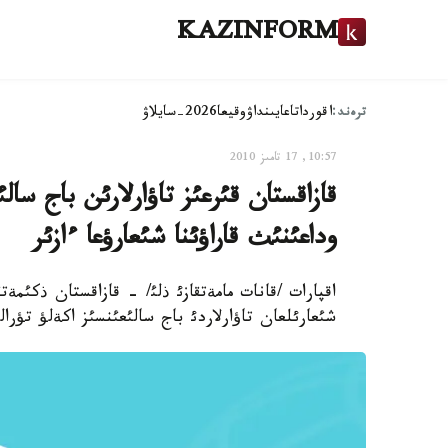
KAZINFORM
ترەند:
اقوردا
تاعايىنداۋ
وقيعا
2026-سايلاۋ
10:57, 17 تامىز 2010
قازاقستان قئرعئز تاؤارلارئن باج سال
وداعئنئث قاراؤئنا شئعارؤعا ءازئر
اقپارات /قانات مامةتقازئ ذلئ/ - قازاقستان ذكئمة
شئعارئلعان تاؤارلاردئ باج سالئعئنسئز اكةلؤ تؤرالئ