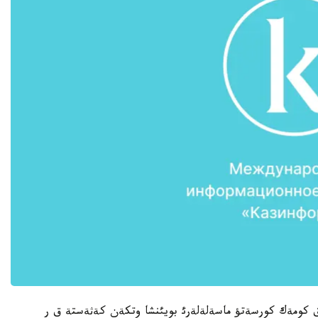
ئق كومةك كورسةتؤ ماسةلةلةرئ بويئنشا وتكةن كةثةستة ق ر