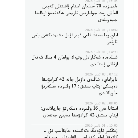
15:06, 03 تامىز 2026
ەلىمىزدە 70 جىلدان استام ۋاقىتتان كەيىن
العاش رەت جولبارىس تاريحي مەكەندەۋ ارەالىنا
جىبەرىلدى
14:52, 03 تامىز 2026
اباي وبلىسىندا تاعى ءبىر اۋىل ىشىمدىكتەن باس
تارتتى
14:23, 03 تامىز 2026
شىلدەدە شەكارادان وتپەك بولعان 4 مىڭ شەتەل
ازاماتى ۇستالدى
07:12, 03 تامىز 2026
نايزاعاي، شاڭدى داۋىل جانە 42 گرادۋسقا
دەيىنگى اپتاپ ىستىق: 17 وڭىردە ەسكەرتۋ
جاريالاندى
08:05, 02 تامىز 2026
استانا مەن 16 وڭىردە ەسكەرتۋ جاريالاندى:
اپتاپ ىستىق 42 گرادۋسقا دەيىن جەتەدى
15:05, 01 تامىز 2026
زەڭگىر تاۋدىڭ ەتەگىندە جايقالىپ تۇر -