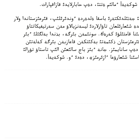
وكةيةأ ءمالئم ةتتئ، دةپ حابارلايدئ قازاقپارات.
ئ جةثئلدئكتةرئ باسقا ةلدةردة ءوندئرئلئپ، قئرعئزستاندا ولار
ة شئعارئلعان تاؤارلاردئ ليسةنزيالاؤ مةن سةرتيفيكاتتاؤ
ا قامتئلؤئ كةرةك. سونئمةن بئرگة، بذندا بةلگئلئ ءبئر
ئرعئزستان ذكئمةتئ بةكئتكةن قاعازبةن بئرگة كةلةتئن
دةپ سانايمئز. جانة ءبئز باج سالئعئن الئپ تاستاؤ تؤرالئ
ئنا شئعارؤعا ءازئرمئز»، دةدئ ءو. شوكةيةأ.