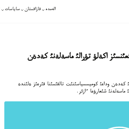
الەمدە
قازاقستان
ساياسات
ت
ئعئنسئز اكةلؤ تؤرالئ ماسةلةنئ كةدةن
تئ كةدةن وداعئ كوميسسياسئنئث تالقئسئنا قئرعئز ةلئندة
 ماسةلةنئ شئعارؤعا ءازئر.