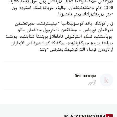
قذرئلئس جذمئستارئندا 1045 قذرئلئس پةن جول تةحنيكالارئ،
1200 ادام جذمئلدئرئلعان. جالپئ، جوبانئ ئسكة اسئرؤدا ون
ءبئر مةردئگةرلئك ذيئم قاتئسؤدا.
ق ر كولئك جانة كوممؤنيكاسيا ءمينيسترئنئث بذيرئعئمةن
قذرئلعان قورعاس - جةتئگةن تةمئرجول جةلئسئن سالؤ
جوباسئنئث ئسكة اسئرئلؤئن قاداعالاؤ بويئنشا شتابتئث جذمئسئ
تذراقتئ تذردة جذرگئزئلؤدة. بذگئنگئ كذنئ قذرئلئس الاثدارئن
ارالاؤمةن قوسا، التئ كوشپةلئ وتئرئس ءوتتئ.
без автора
اۆتور