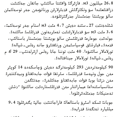
26،8 ميلليون м3. قازئرگئ ؤاقئتتا سالئنئپ جاتقان جةلئنئث
ذزاقتئعئندا سؤ وتكئزگئش قذبئرلارئن ورناتؤمةن جةر توسةلئمئن
سالؤ بويئنشا جذمئستار جذرگئزئلؤدة.
شئلدةنئث 27-سئنة دةيئن 4،7 مئث м3 استام جةر توسةلئمئ،
3،6 مئث м3 سؤ قذبئرلارئنئث تةمئربةتون قذرئلئسئ سالئندئ.
جولدئث جوعارعئ قذرئلئسئن سالؤ بويئنشا جذمئستار باستالئپ،
قذمدئ-قيئرشئق قوسپاسئمةن ورنئقتئرؤ جانة رةلس-شپالدئ
تورلامالار سالئنؤدا. 40 مئث توننا جاثا رةلس ازئرلةنئپ، 29 ك م
رةلس-شپالدئ تورلامالار جيناقتالدئ.
90 كيلومةتردةن 293 كيلومةترگة دةيئن ؤچاسكةدة 14 كوپئر
مةن جول وتپةسئ قذرئلئسئ، سئرتقئ قؤات جابدئقتاؤ وبيةكتتةرئ
مةن ذزئنا بويئ قؤات جابدئقتاؤ جةلئلةرئ، جةتئگةن
ستانسياسئنداعئ عيماراتتار مةن قذرئلئستاردئث سالئنؤئ ءذشئن
تةحنيكانئ جذمئلدئرئلؤدا.
جوبانئ ئسكة اسئرؤ باستالعالئ قاراجاتتئث جالپئ يگةرئلؤئ 9،4
ميلليارد تةثگةنئ قذرايدئ.