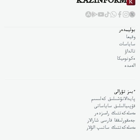
KAZINFORM
بوليمدەر
وقيعا
ساياسات
تالداۋ
ەكونوميكا
الەمدە
ءبىز تۋرالى
پايدالانۋشىلىق كەلىسىم
قۇپىيالىلىق ساياساتى
مەملەكەتتىك رامىزدەر
جەمقورلىققا قارسى شارالار
مەملەكەتتىك ساتىپ الۋلار