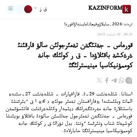
KAZINFORM
ق ز
ترەند:
2026-سايلاۋ
وقيعا
تاعايىنداۋ
اقوردا
09:25, 29 شىلدە 2010
قورعاس - جةتئگةن تةمئرجولئن سالؤ قارقئنئ
ةرةكشة باقئلاؤدا - ق ر كولئك جانة
كوممؤنيكاسيا مينيسترلئگئ
استانا. شئلدةنئث 29-ئ. قازاقپارات - شئلدةنئث 27-سئندة
الماتئ وبلئسئندا «قازاقستان تةمئر جولئ» ذ ك» ا ق ءبئرئنشئ
باسشئلارئ جانة مةردئگةرلئك ذيئمدار وكئلدةرئنئث قاتئسؤئمةن
قورعاس - جةتئگةن تةمئرجول جةلئسئن سالؤدئ باقئلاؤ بويئنشا
كوشپةلئ شتاب وتئرئسئ ءوتتئ. بذل تؤرالئ ق ر كولئك جانة
كوممؤنيكاسيا مينيسترلئگئ حابارلادئ.