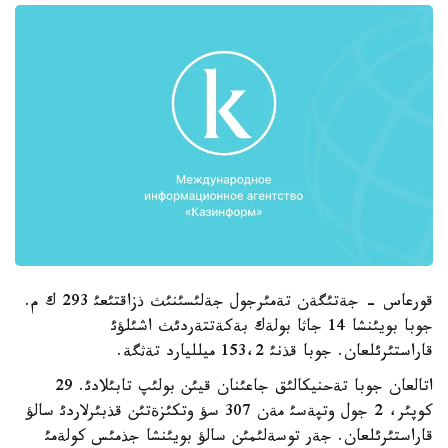
قورعاس - جةتئگةن تةمئرجول جةلئسئنئث ذزاقتئعئ 293 ك م.
جوبا بويئنشا 14 جاثا بولةك بةكةتتةردئث اشئلؤئ
قاراستئرئلعان. جوبا قذنئ 153،2 ميلليارد تةثگة.
اتالعان جوبا تةحنيكالئق جاعئنان قيئن بولئپ تابئلادئ. 29
كوپئر، 2 جول وتپةسئ مةن 307 سؤ وتكئزةتئن قذبئرلاردئ سالؤ
قاراستئرئلعان. جةر توسةلئمئن سالؤ بويئنشا جذمئس كولةمئ