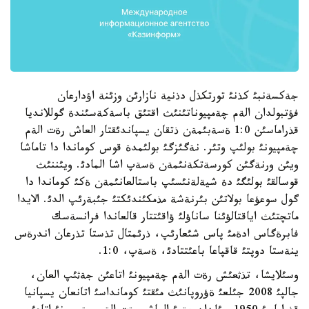
جةكسةنبئ كذنئ تورتكذل دذنية نازارئن وزئنة اؤدارعان
فؤتبولدان الةم چةمپيوناتئنئث اقتئق باسةكةسئندة گوللانديا
قذراماسئن 1:0 ةسةبئمةن ذتقان يسپاندئقتار العاش رةت الةم
چةمپيونئ بولئپ وتئر. نةگئزگئ بولئمدة قوس كوماندا دا تاماشا
ويئن ورنةگئن كورسةتكةنئمةن ةسةپ اشا المادئ. ويئننئث
قوسالقئ بولئگئ دة شيةلةنئسئپ باستالعانئمةن ةكئ كوماندا دا
گول سوعؤعا بولاتئن بئرنةشة مذمكئندئكتئ جئبةرئپ الدئ. الايدا
ماتچتئث اياقتالؤئنا ساناؤلئ ؤاقئتتار قالعاندا فرانسةسك
فابرةگاس ادةمئ پاس شئعارئپ، ذرئمتال تذستا تذرعان اندرةس
ينةستا دوپتئ قاقپاعا باعئتتادئ، ةسةپ، 1:0.
وسئلايشا، تذثعئش رةت الةم چةمپيونئ اتاعئن جةثئپ العان،
جالپئ 2008 جئلعئ ةؤروپانئث مئقتئ كومانداسئ اتانعان يسپانيا