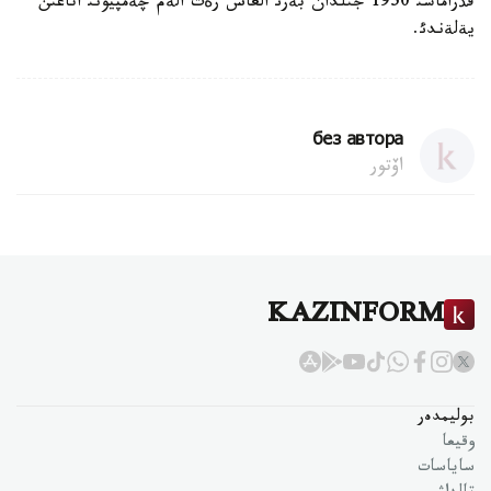
قذراماسئ 1950 جئلدان بةرئ العاش رةت الةم چةمپيونئ اتاعئن
يةلةندئ.
без автора
اۆتور
KAZINFORM
بوليمدەر
وقيعا
ساياسات