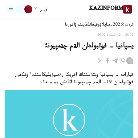
KAZINFORM
ق ز
ترەند:
2026-سايلاۋ
وقيعا
تاعايىنداۋ
اقوردا
10:01, 12 شىلدە 2010
يسپانيا - فؤتبولدان الةم چةمپيونئ
قپارات - يسپانيا وثتذستئك افريكا رةسپؤبليكاسئندا وتكةن
فؤتبولدان 19- الةم چةمپيونئ اتاعئن يةلةندئ.