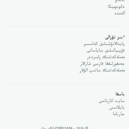
تالداۋ
ەكونوميكا
الەمدە
ءبىز تۋرالى
پايدالانۋشىلىق كەلىسىم
قۇپىيالىلىق ساياساتى
مەملەكەتتىك رامىزدەر
جەمقورلىققا قارسى شارالار
مەملەكەتتىك ساتىپ الۋلار
باسقا
سايت كارتاسى
بايلانىس
جارناما