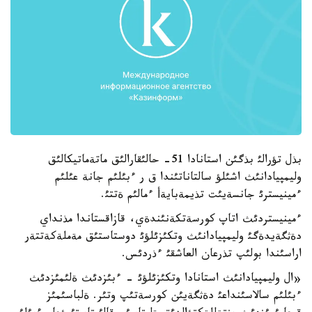
بذل تؤرالئ بذگئن استانادا 51- حالئقارالئق ماتةماتيكالئق
وليمپيادانئث اشئلؤ سالتاناتئندا ق ر ءبئلئم جانة عئلئم
ءمينيسترئ جانسةيئت تذيمةبايةأ ءمالئم ةتتئ.
ءمينيستردئث اتاپ كورسةتكةنئندةي، قازاقستاندا مذنداي
دةثگةيدةگئ وليمپيادانئث وتكئزئلؤئ دوستاستئق مةملةكةتتةر
اراسئندا بولئپ تذرعان العاشقئ ءذردئس.
«ال وليمپيادانئث استانادا وتكئزئلؤئ - ءبئزدئث ةلئمئزدئث
ءبئلئم سالاسئنداعئ دةثگةيئن كورسةتئپ وتئر. ةلباسئمئز