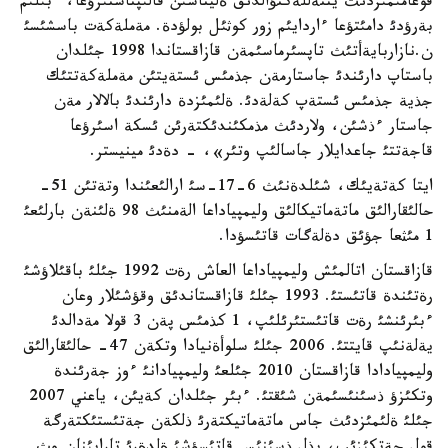
قوعامئمئزدئث ينتةللةكتؤالدئق ةليتاسئن قالئپتاستئرؤعا، ءبئلئم
بةرؤدئ دامئتؤعا ءاردايئم زور كوثئل بولؤدة. مةملةكةت باسشئسئ
ن.نازاربايةأتئث تاپسئرماسئمةن قازاقستاندا 1998 جئلدان
باستاپ دارئندئ جاستارمةن جذمئس ئستةيتئن مةملةكةتتئك
جذية جذمئس ئستةپ كةلةدئ. ةلئمئزدة دارئندئ بالالار مةن
جاستار ءذشئن، ولاردئث مذمكئندئكتةرئن ئسكة اسئرؤعا
قاجةتتئ جاعدايلار جاسالئپ وتئر»، - دةدئ مينيستر.
ايتا كةتةيئك، شئلدةنئث 6-17-سئ ارالئعئندا وتةتئن 51-
حالئقارالئق ماتةماتيكالئق وليمپياداعا الةمنئث 98 ةلئنةن بارلئعئ
1 مئثعا جؤئق دةلةگات قاتئسؤدا.
قازاقستان اتالمئش وليمپياداعا العاش رةت 1992 جئلئ باقئلاؤشئ
رةتئندة قاتئستئ. 1993 جئلئ قازاقستاندئق وقؤشئلار وعان
ءبئرئنشئ رةت قاتئستئرئلئپ، 1 كذمئس پةن 3 قولا مةدالدئ
يةلةنئپ قايتتئ. 2006 جئلئ سلوأةنيادا وتكةن 47- حالئقارالئق
وليمپيادادا قازاقستان 2010 جئلعئ وليمپيادانئ ءوز جةرئندة
وتكئزؤ ذسئنئسئمةن شئقتئ. ءبئر جئلدان كةيئن، ياعني 2007
جئلئ ةلئمئزدئث جاس ماتةماتيكتةرئ ذلكةن جةتئستئكتةرگة