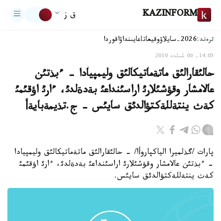
KAZINFORM
ق ز
ترەند:
2026-سايلاۋ
وقيعا
تاعايىنداۋ
اقوردا
14:05, 06 شىلدە 2010
حالئقارالئق ماتةماتيكالئق وليمپيادا - ءبذتئن
عالامشار وقؤشئلارئ اراسئنداعئ بةدةلدئ، ءارئ اؤقئمئ
كةث ينتةللةكتؤالدئق سايئس - ج.تذيمةبايةأ
پارات /گذلميرا الياكپاروأا/ - حالئقارالئق ماتةماتيكالئق وليمپيادا
- ءبذتئن عالامشار وقؤشئلارئ اراسئنداعئ بةدةلدئ، ءارئ اؤقئمئ
كةث ينتةللةكتؤالدئق سايئس.