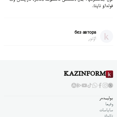
قول جةتكئزئپ، بذل ذسئنئس قاتئسؤشئ ةلدةرئ تاراپئنان وث
قولداؤ تاپتئ.
без автора
اۆتور
KAZINFORM
بوليمدەر
وقيعا
ساياسات