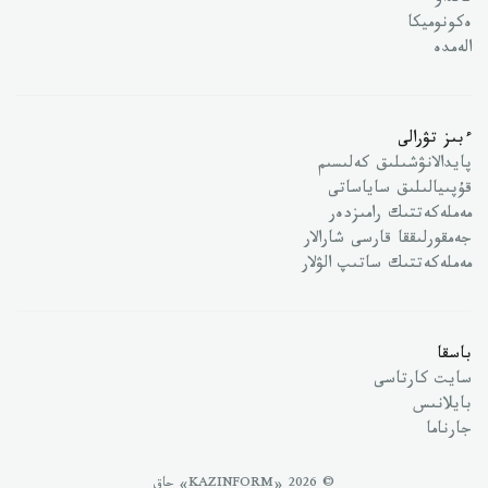
تالداۋ
ەكونوميكا
الەمدە
ءبىز تۋرالى
پايدالانۋشىلىق كەلىسىم
قۇپىيالىلىق ساياساتى
مەملەكەتتىك رامىزدەر
جەمقورلىققا قارسى شارالار
مەملەكەتتىك ساتىپ الۋلار
باسقا
سايت كارتاسى
بايلانىس
جارناما
© 2026 «KAZINFORM» حاق