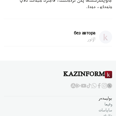
جاؤاپكةرشئلئك پةن ئزدةنئستئ، قاجئرلئ ةثبةكتئ تالاپ
ةتةدئ»، دةدئ.
без автора
اۆتور
KAZINFORM
بوليمدەر
وقيعا
ساياسات