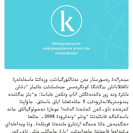
مينةرالدئ رةسؤرستار مةن مةتاللؤرگيانئث وزةكتئ ماسةلةلةرئ
تالقئلاناتئن بذگئنگئ كونگرةسس جذمئسئنئث ةلئمئز ءذشئن
ماثئزئ وتة زور ةكةندئگئن اتاپ وتكةن ةلباسئ: «ءبئز بذگئندة
يندؤستريالاندئرؤدئث 5 جئلدئعئنا اياق باستئق. جاؤاپتئ
كةزةثدة تاؤ-كةن كةشةنئ الدئندا جوعارئ تةحنولوگيالئق جانة
باسةكةگة قابئلةتتئ ءونئم ءوندئرؤدئ 2008- جئلعئ
دةثگةيدةن ةكئ ةسةگة ارتتئرؤ مئندةتئ قويئلدئ. ونئ ويداعئداي
ورئنداؤعا قاجةتتئ جاعدايدئث ءبارئ جاسالئپ وتئر. تاؤ-كةن