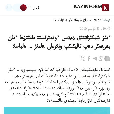
KAZINFORM
ق ز
ترەند:
2026-سايلاۋ
وقيعا
تاعايىنداۋ
اقوردا
10:47, 30 ماۋسىم 2010
ءبئز شيكئزاتتئق ةمةس ءوندئرئستئ دامئتؤعا ءمان
بةرةمئز دةپ تالپئنئپ وتئرعان ةلمئز - ةلباسئ
استانا. ماؤسئمنئث 30-ئ. قازاقپارات /مارلان جيةمباي/ - ءبئز
شيكئزاتتئق ةمةس ءوندئرئستئ دامئتؤعا ءمان بةرةمئز دةپ
تالپئنئپ وتئرعان ةلمئز. بذگئن استانادا ءوتئپ جاتقان مينةرالدئ
رةسؤرستار مةن مةتاللؤرگيا سالاسئنداعئ العاشقئ قازاقستاندئق
حالئقارالئق "ا ا م 2010" كونگرةسئندة مةملةكةت باسشئسئ
نذرسذلتان نازاربايةأ وسئلاي مالئمدةدئ