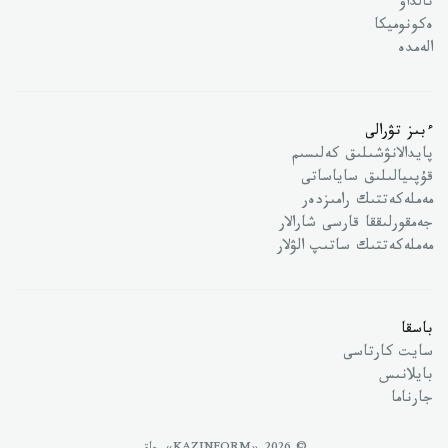
تالداۋ
ەكونوميكا
الەمدە
ءبىز تۋرالى
پايدالانۋشىلىق كەلىسىم
قۇپىيالىلىق ساياساتى
مەملەكەتتىك رامىزدەر
جەمقورلىققا قارسى شارالار
مەملەكەتتىك ساتىپ الۋلار
باسقا
سايت كارتاسى
بايلانىس
جارناما