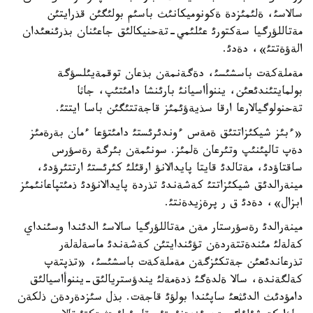
سالاسئ، ةلئمئزدة ةكونوميكانئث باسئم بولئگئن قذرايتئن
مةتاللؤرگيا سةكتورئ عئلئمي-تةحنيكالئق جاعئنان بذرئنعئدان
الةؤةتتئ»، دةدئ.
مةملةكةت باسشئسئ، دةگةنمةن بذعان توقمةيئلسؤگة
بولمايتئندئعئن، يننوأاسيانئ بارئنشا دامئتئپ، جاثا
تةحنولوگيالارعا ارقا سذيةؤئمئز قاجةتتئگئن باسا ايتتئ.
«ءبئز شيكئزاتتئق ةمةس ءوندئرئستئ دامئتؤعا ءمان بةرةمئز
دةپ تالپئنئپ وتئرعان ةلمئز. سونئمةن بئرگة رةسؤرس
ساقتاؤدئ، مةتالدئ قايتا پايدالانؤ ارقئلئ كئرئستئ ارتتئرؤدئ،
مينةرالدئق شيكئزاتتئ كةشةندئ تذردة پايدالانؤدئ ذمئتپاعانئمئز
ابزال»، دةدئ ق ر پرةزيدةنتئ.
مينةرالدئ رةسؤرستار مةن مةتاللؤرگيا سالاسئ الدئندا وسئنداي
كةلةلئ مئندةتتةردةن تؤئندايتئن كةشةندئ ماسةلةلةر
تذرعاندئعئن جةتكئزگةن مةملةكةت باسشئسئ، «تذپتةپ
كةلگةندة، سالا ةلدةگئ ذدةمةلئ يندؤستريالئق-يننوأاسيالئق
دامؤدئث الدئثعئ ساپئندا بولؤئ قاجةت. بذل سئزدةردةن ذلكةن