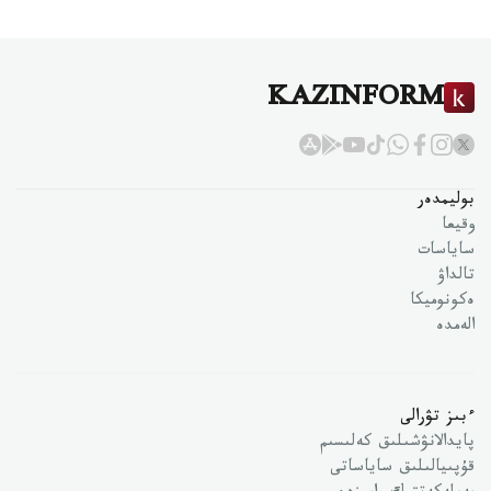
KAZINFORM
بوليمدەر
وقيعا
ساياسات
تالداۋ
ەكونوميكا
الەمدە
ءبىز تۋرالى
پايدالانۋشىلىق كەلىسىم
قۇپىيالىلىق ساياساتى