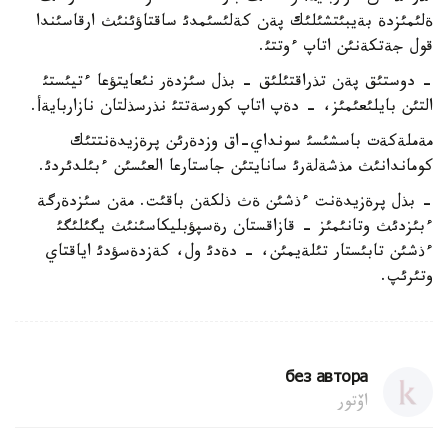
ةلئمئزدة بةيبئتشئلئك پةن كةلئسئمدئ ساقتاؤئنئث ارقاسئندا
قول جةتكةنئن اتاپ ءوتتئ.
- دوستئق پةن تذراقتئلئق - بذل سئزدةر نئعايتؤعا ءتيئستئ
التئن بايلئعئمئز، - دةپ اتاپ كورسةتتئ نذرسذلتان نازاربايةأ.
مةملةكةت باسشئسئ سونداي-اق وزدةرئن پرةزيدةنتتئك
كوماندانئث مذشةلةرئ سانايتئن جاستارعا العئسئن ءبئلدئردئ.
- بذل پرةزيدةنت ءذشئن ةث ذلكةن باقئت. مةن سئزدةرگة
ءبئزدئث وتانئمئز - قازاقستان رةسپؤبليكاسئنئث يگئلئگئ
ءذشئن تابئستار تئلةيمئن، - دةدئ ول، كةزدةسؤدئ اياقتاي
وتئرئپ.
без автора
اۆتور