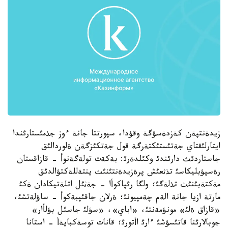
زيدةنتپةن كةزدةسؤگة وقؤدا، سپورتتا جانة ءوز جذمئستارئندا
ايتارلئقتاي جةتئستئكتةرگة قول جةتكئزگةن ةلوردالئق
جاستاردئث دارئندئ وكئلدةرئ: بةكةت تولةگةنوأ - قازاقستان
رةسپؤبليكاسئ تذثعئش پرةزيدةنتئنئث ينتةللةكتؤالدئق
مةكتةبئنئث تذلةگئ؛ ولگا رئپاكوأا - جةثئل اتلةتيكادان ةكئ
مارتة ازيا جانة الةم چةمپيونئ؛ ةرلان جاقئپبةكوأ - ساؤلةتشئ،
«قازاق ةلئ» مونؤمةنتئ، «اباي»، «سؤلئ جاسئل بؤلأار»
جوبالارئنا قاتئسؤشئ ءارئ اأتورئ؛ قانات توسةكبايةأ - استانا