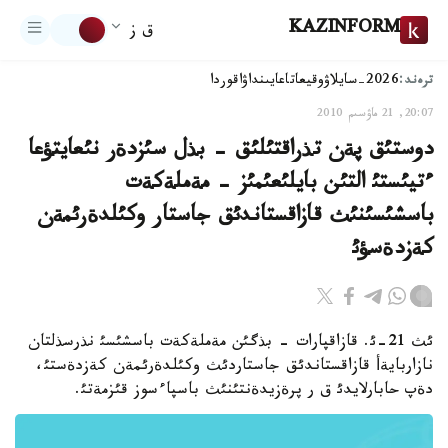
KAZINFORM
ق ز
ترەند:
2026-سايلاۋ
وقيعا
تاعايىنداۋ
اقوردا
20:07, 21 ماۋسىم 2010
دوستئق پةن تذراقتئلئق - بذل سئزدةر نئعايتؤعا
ءتيئستئ التئن بايلئعئمئز - مةملةكةت
باسشئسئنئث قازاقستاندئق جاستار وكئلدةرئمةن
كةزدةسؤئ
ئث 21-ئ. قازاقپارات - بذگئن مةملةكةت باسشئسئ نذرسذلتان
نازاربايةأ قازاقستاندئق جاستاردئث وكئلدةرئمةن كةزدةستئ،
دةپ حابارلايدئ ق ر پرةزيدةنتئنئث باسپاءسوز قئزمةتئ.