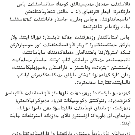
قالاسئنئث جةدةل مةديسينالئق كومةك ستانساسئنئث باس
دارئگةرئ؛ ايدار قئرئقباي ذلئ - حالئق شئعارماشئلئعئن
ءناسيحاتتاؤشئ، «جاس وتان» جاستار قاناتئنئث كةثةسشئسئ
جانة وزگةلةر شاقئرئلدئ
جاس استانالئقتار وزدةرئنئث جةكة تابئستارئ تؤرالئ ايتتئ. ولار
بارلئق جةتئستئكتةرئ ءاربئر قازاقستاندئقتئث ءوز جوسپارلارئن
ئسكة اسئرؤلارئنا باعئتتالعان مةملةكةتتئك ساياساتتئث
ناتيجةسئندة مذمكئن بولعانئن اتاپ ءوتتئ. جاستار مةملةكةت
باسشئسئن ءبئزدئث وتانئمئز - قازاقستان رةسپؤبليكاسئنئث
ودان ءارئ گذلدةنؤئ ءذشئن بارلئق مذمكئندئكتةرئن ايانئپ
قالمايتئندئقتارئنا سةندئردئ.
كةزدةسؤ بارئسئندا پرةزيدةنت تاؤةلسئز قازاقستاننئث قالئپتاسؤ
كةزةثدةرئ، رئنوكتئق ةكونوميكانئ قذرؤ، دةموكراتيالاندئرؤ
ذدةرئسئ، ازاماتتئق قوعامنئث قالئپتاسؤئ مةن دامؤئ تؤرالئ،
سونداي-اق ةلوردانئ اؤئستئرؤ قالاي جذزةگة اسئرئلعانئ جايلئ
ايتتئ.
نذرسذلتان نازاربايةأ وسئنئث بارلئعئنا دا قازاقستاندئقتاردئث