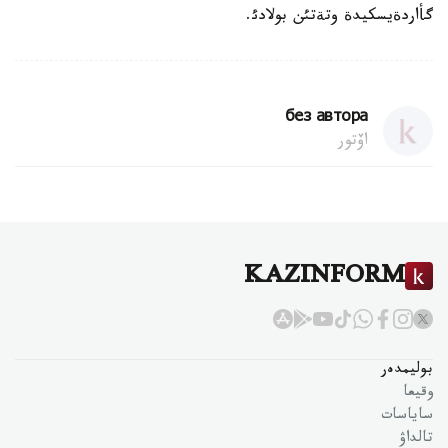
گأاردةيسكيدة وتةتئن بولادئ.
без автора
اۆتور
KAZINFORM
بوليمدەر
وقيعا
ساياسات
تالداۋ