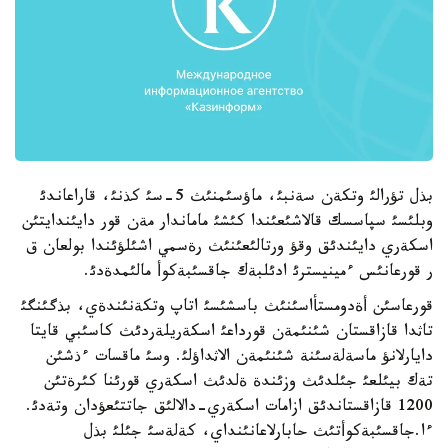
بذل تؤرالئ وتكةن سةنبئ، ماؤسئمنئث 5-سئ كذنئ، قاراعاندئ
وبلئسئ سپاسسك قالاشئعئندا كئشئ ماماندار مةن قور دايئندايتئن
اسكةري دايئندئق وقؤ ورتالئعئنئث رةسمي اشئلؤئندا بولعان ق
ر قورعانئس ءمينيسترئ ادئلبةك جاقسئبةكوأ مالئمدةدئ.
قورعاسئن أةدومستأاسئنئث باسشئسئ اتاپ وتكةنئندةي، بذگئنگئ
تاثدا قازاقستان شئنئمةن قورداعئ اسكةريلةردئث كاسئبي قايتا
دايارلانؤ ماسةلةسئنة شئنئمةن الاثداؤلئ. وسئ ماقسات ءذشئن
تةك بيئلعئ جئلدئث وزئندة ةلدئث اسكةري قورئنا كئرةتئن
1200 قازاقستاندئق ازامات اسكةري-دالالئق جاتتئعؤدان وتةدئ.
ءا.جاقسئبةكوأتئث حابارلاعانئنداي، كةلةسئ جئلئ بذل