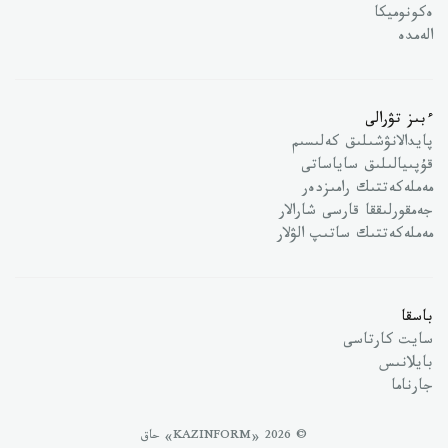
ەكونوميكا
الەمدە
ءبىز تۋرالى
پايدالانۋشىلىق كەلىسىم
قۇپىيالىلىق ساياساتى
مەملەكەتتىك رامىزدەر
جەمقورلىققا قارسى شارالار
مەملەكەتتىك ساتىپ الۋلار
باسقا
سايت كارتاسى
بايلانىس
جارناما
© 2026 «KAZINFORM» حاق