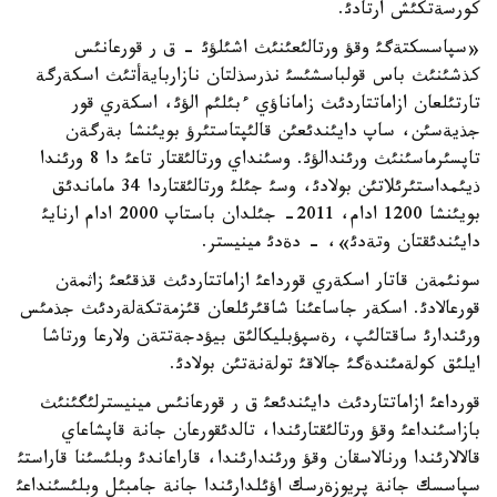
كورسةتكئش ارتادئ.
«سپاسسكتةگئ وقؤ ورتالئعئنئث اشئلؤئ - ق ر قورعانئس
كذشئنئث باس قولباسشئسئ نذرسذلتان نازاربايةأتئث اسكةرگة
تارتئلعان ازاماتتاردئث زاماناؤي ءبئلئم الؤئ، اسكةري قور
جذيةسئن، ساپ دايئندئعئن قالئپتاستئرؤ بويئنشا بةرگةن
تاپسئرماسئنئث ورئندالؤئ. وسئنداي ورتالئقتار تاعئ دا 8 ورئندا
ذيئمداستئرئلاتئن بولادئ، وسئ جئلئ ورتالئقتاردا 34 ماماندئق
بويئنشا 1200 ادام، 2011- جئلدان باستاپ 2000 ادام ارنايئ
دايئندئقتان وتةدئ»، - دةدئ مينيستر.
سونئمةن قاتار اسكةري قورداعئ ازاماتتاردئث قذقئعئ زاثمةن
قورعالادئ. اسكةر جاساعئنا شاقئرئلعان قئزمةتكةلةردئث جذمئس
ورئندارئ ساقتالئپ، رةسپؤبليكالئق بيؤدجةتتةن ولارعا ورتاشا
ايلئق كولةمئندةگئ جالاقئ تولةنةتئن بولادئ.
قورداعئ ازاماتتاردئث دايئندئعئ ق ر قورعانئس مينيسترلئگئنئث
بازاسئنداعئ وقؤ ورتالئقتارئندا، تالدئقورعان جانة قاپشاعاي
قالالارئندا ورنالاسقان وقؤ ورئندارئندا، قاراعاندئ وبلئسئنا قاراستئ
سپاسسك جانة پريوزةرسك اؤئلدارئندا جانة جامبئل وبلئسئنداعئ