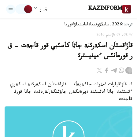
KAZINFORM
ق ز
ترەند:
2026-سايلاۋ
وقيعا
تاعايىنداۋ
اقوردا
08:47, 07 ماۋسىم 2010
قازاقستان اسكةرئنة جاثا كاسئبي قور قاجةت - ق
ر قورعانئس ءمينيسترئ
ئ. قازاقپارات /مذرات جاكةيةأ/ - قازاقستان اسكةرئنة اسكةري
ءئستئث جاثا ادئسئنة ذيرةنگةن جاؤئنگةرلةردئث جاثا قورئ
قاجةت