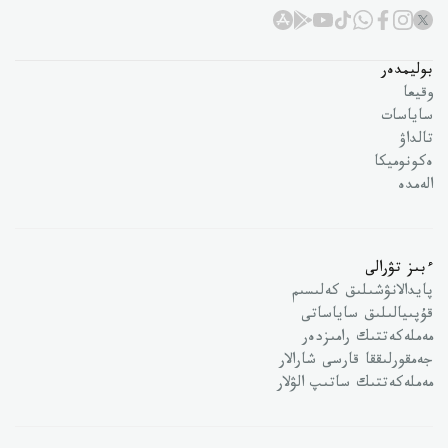
بوليمدەر
وقيعا
ساياسات
تالداۋ
ەكونوميكا
الەمدە
ءبىز تۋرالى
پايدالانۋشىلىق كەلىسىم
قۇپىيالىلىق ساياساتى
مەملەكەتتىك رامىزدەر
جەمقورلىققا قارسى شارالار
مەملەكەتتىك ساتىپ الۋلار