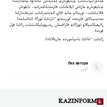
فةدةراسياسئنئث «بايقوثئر» كةشةنئن جالداؤئ جاعدايئندا
«بايقوثئر» عارئش ايلاعئنئث قئزمةتشئلةرئنة، بايقوثئر
قالاسئنئث، تورةتام جانة اقاي كةنتتةرئنئث تذرعئندارئنا
مةديسينالئق قئزمةت كورسةتؤ ءتارتئبئ تؤرالئ كةلئسئمدئ
راتيفيكاسيالاؤ تؤرالئ» قازاقستان رةسپؤبليكاسئنئث زاثئنا قول
قويدئ.
زاثنئث ءماتئنئ باسپاسوزدة جاريالانادئ.
без автора
اۆتور
KAZINFORM