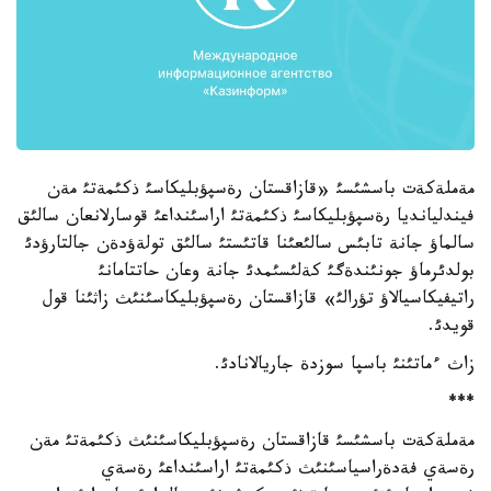
مةملةكةت باسشئسئ «قازاقستان رةسپؤبليكاسئ ذكئمةتئ مةن
فيندليانديا رةسپؤبليكاسئ ذكئمةتئ اراسئنداعئ قوسارلانعان سالئق
سالماؤ جانة تابئس سالئعئنا قاتئستئ سالئق تولةؤدةن جالتارؤدئ
بولدئرماؤ جونئندةگئ كةلئسئمدئ جانة وعان حاتتامانئ
راتيفيكاسيالاؤ تؤرالئ» قازاقستان رةسپؤبليكاسئنئث زاثئنا قول
قويدئ.
زاث ءماتئنئ باسپا سوزدة جاريالانادئ.
***
مةملةكةت باسشئسئ قازاقستان رةسپؤبليكاسئنئث ذكئمةتئ مةن
رةسةي فةدةراسياسئنئث ذكئمةتئ اراسئنداعئ رةسةي