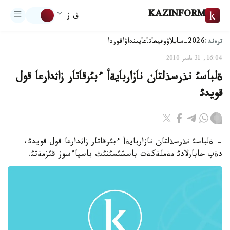
KAZINFORM
ق ز
ترەند:
2026-سايلاۋ
وقيعا
تاعايىنداۋ
اقوردا
16:04, 31 مامىر 2010
ةلباسئ نذرسذلتان نازاربايةأ ءبئرقاتار زاثدارعا قول
قويدئ
- ةلباسئ نذرسذلتان نازاربايةأ ءبئرقاتار زاثدارعا قول قويدئ،
دةپ حابارلادئ مةملةكةت باسشئسئنئث باسپاءسوز قئزمةتئ.