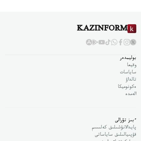
KAZINFORM
بوليمدەر
وقيعا
ساياسات
تالداۋ
ەكونوميكا
الەمدە
ءبىز تۋرالى
پايدالانۋشىلىق كەلىسىم
قۇپىيالىلىق ساياساتى