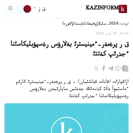
KAZINFORM
ق ز
ترەند:
2026-سايلاۋ
وقيعا
تاعايىنداۋ
اقوردا
16:47, 19 مامىر 2010
ق ر پرةمةر-ءمينيسترئ بةلارؤس رةسپؤبليكاسئنا
ءجذرئپ كةتتئ
ازاقپارات /قانات قذلشئمان/ - ق ر پرةمةر-ءمينيسترئ كارئم
ءماسئموأ ةكئ كذندئك جذمئس ساپارئمةن بةلارؤس
رةسپؤبليكاسئنا ءجذرئپ كةتتئ