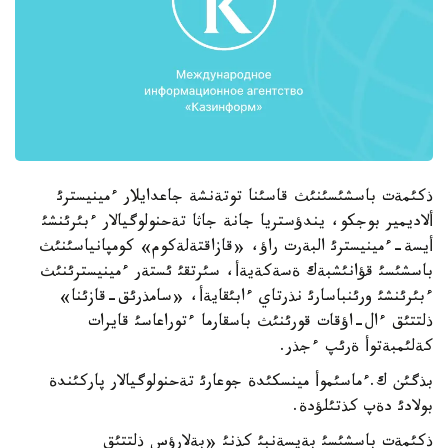
ذكئمةت باسشئسئنئث قاسئنا توتةنشة جاعدايلار ءمينيسترئ
ألاديمير بوجكو، يندؤستريا جانة جاثا تةحنولوگيالار ءبئرئنشئ
أيسة-ءمينيسترئ البةرت راؤ، «قازاقتةلةكوم» كومپانياسئنئث
باسشئسئ قؤانئشبةك ةسةكةيةأ، سئرتقئ ئستةر ءمينيسترئنئث
ءبئرئنشئ ورئنباسارئ نذرتاي ءابئقايةأ، «سامذرئق-قازئنا»
ذلتتئق ءال-اؤقات قورئنئث باسقارما ءتوراعاسئ قايرات
كةلئمبةتوأ ةرئپ ءجذر.
بذگئن ك.ءماسئموأ مينسكئدة جوعارئ تةحنولوگيالار پاركئندة
بولادئ دةپ كذتئلؤدة.
ذكئمةت باسشئسئ بةيسةنبئ كذنئ «بةلارؤس ذلتتئق