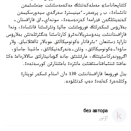
كئتاپحاناسئ» مةملةكةتتئك مةكةمةسئنئث جذمئسئمةن
تانئسادئ، ب ر پرةمةر-ءمينيسترئ سةرگةي سيدورسكيمةن
كةثةيتئلگةن قذرامدا كةزدةسةدئ، سونداي-اق قازاقستان-
بةلارؤس ئسكةرلئك فورؤمئنئث جالپئ وتئرئسئنا قاتئسادئ، وندا
قازاقستاننئث يندؤستريالاندئرؤ كارتاسئنا ةنگئزئلةتئن بةلارؤس
تاراپئ ذسئنعان ءبئرقاتار ةكونوميكالئق جوبالار تالقئلانباق. ولار
ساؤدا-ةكونوميكالئق، وتئن-ةنةرگةتيكالئق، ماشينا جاساؤ،
اگروونةركاسئپتئك، عارئشتئق جانة گؤمانيتارلئق سالالارداعئ ةكئ
جاقتئ ئنتئماقتاستئقتئث ماثئزدئ باعئتتارئن كورسةتةدئ.
بذل فورؤمعا قازاقستاننئث 130 دان استام ئسكةر توپتارئ
وكئلدةرئ كةلةدئ دةپ كذتئلؤدة.
без автора
اۆتور