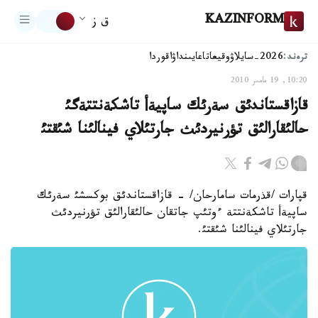
KAZINFORM
ق ز
ترەند:
2026-سايلاۋ
وقيعا
تاعايىنداۋ
اقوردا
10:20, 19 مامىر 2010
قازاقستاندئق سةرئك ساپيةأ تاشكةنتتةگئ
حالئقارالئق تؤرنيردئث جارتئلاي فينالئنا شئقتئ
قپارات /قذرمات سامارحان/ - قازاقستاندئق بوكسشئ سةرئك
ساپيةأ تاشكةنتتة ءوتئپ جاتقان حالئقارالئق تؤرنيردئث
جارتئلاي فينالئنا شئقتئ.