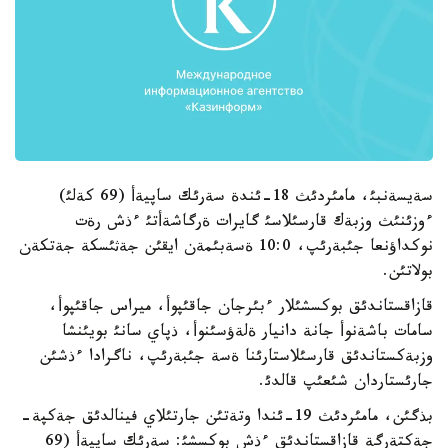
سةيسةنبئ، مامئردئث 18-ئندة سةرئك ساپيةأ (69 كةلئ)
ءوزئنئث وزبةك قارسئلاسئ گايرات ةرگاشةأتئ ءذش رةت
نوكداؤنعا جئبةرئپ، 10:0 ةسةبئمةن ايقئن جةثئسكة جةتكةن
بولاتئن.
قازاقستاندئق بوكسشئلار ءبئرجان جاقئپوأ، ميراس جاقئپوأ،
سامات باشةنوأ جانة دانيار ةلةؤسئنوأ، ذپاي سانئ بويئنشا
وزبةكستاندئق قارسئلاستارئنا ةسة جئبةرئپ، ناگرادا ءذشئن
جارئستاردان شئعئپ قالدئ.
بذگئن، مامئردئث 19-ئندا وتةتئن جارتئلاي فينالدئق جةكپة-
جةكتةرگة قازاقستاندئق ءذش بوكسشئ: سةرئك ساپيةأ (69