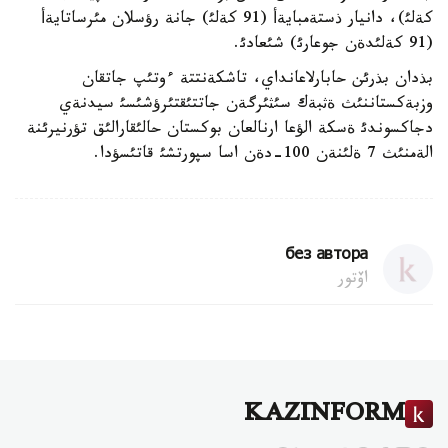
كةلئ)، دانيار ذستةمبايةأ (91 كةلئ) جانة رؤسلان مئرساتايةأ
(91 كةلئدةن جوعارئ) شئعادئ.
بذدان بذرئن حابارلاعانداي، تاشكةنتتة ءوتئپ جاتقان
وزبةكستاننئث ةثبةك سئثئرگةن جاتتئقتئرؤشئسئ سيدنةي
دجاكسوندئ ةسكة الؤعا ارنالعان بوكستان حالئقارالئق تؤرنيرئنة
الةمنئث 7 ةلئنةن 100-دةن اسا سپورتشئ قاتئسؤدا.
без автора
اۆتور
KAZINFORM