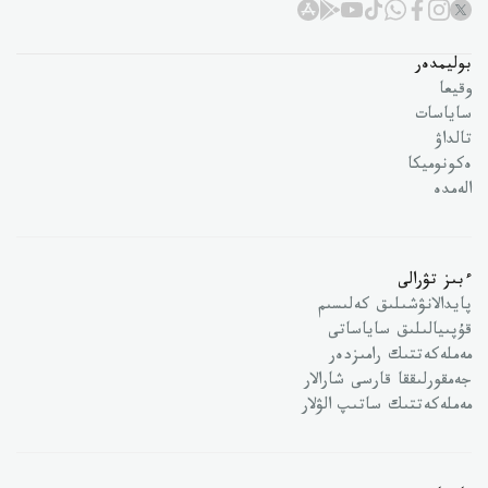
بوليمدەر
وقيعا
ساياسات
تالداۋ
ەكونوميكا
الەمدە
ءبىز تۋرالى
پايدالانۋشىلىق كەلىسىم
قۇپىيالىلىق ساياساتى
مەملەكەتتىك رامىزدەر
جەمقورلىققا قارسى شارالار
مەملەكەتتىك ساتىپ الۋلار