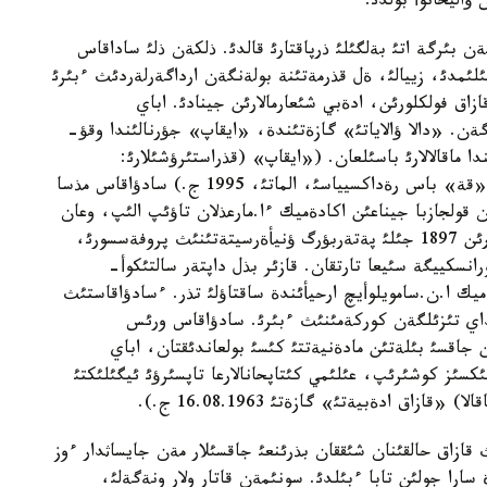
ؤاليحانوأ بولدئ.
ن بئرگة اتئ بةلگئلئ ذرپاقتارئ قالدئ. ذلكةن ذلئ ساداقاس
ئن قؤعان ءبئلئمدئ، زييالئ، ةل قذرمةتئنة بولةنگةن ارداگةرلةردئث ءبئرئ
زاق فولكلورئن، ادةبي شئعارمالارئن جينادئ. اباي
گةن. «دالا ؤالاياتئ» گازةتئندة، «ايقاپ» جؤرنالئندا وقؤ-
ا ماقالالارئ باسئلعان. («ايقاپ» (قذراستئرؤشئلارئ:
ؤ.سذحبانبةردينا، س.داؤئتوأ)، 301-302 بةتتةر، «قة» باس رةداكسيياسئ، الماتئ، 1995 ج.) سادؤاقاس مذسا
دار اراسئندا جازعان قولجازبا جيناعئن اكادةميك ءا.مارعذلان تاؤئپ الئپ، وعان
بئلاي دةپ انئقتاما بةرگةن: «سادؤاقاس وسئ داپتةرئن 1897 جئلئ پةتةربؤرگ ؤنيأةرسيتةتئنئث پروفةسسورئ،
انسكييگة سئيعا تارتقان. قازئر بذل داپتةر سالتئكوأ-
يك ا.ن.سامويلوأيچ ارحيأئندة ساقتاؤلئ تذر. ءسادؤاقاستئث
انداي تئزئلگةن كوركةمئنئث ءبئرئ. سادؤاقاس ورئس
اقسئ بئلةتئن مادةنيةتتئ كئسئ بولعاندئقتان، اباي
ئكسئز كوشئرئپ، عئلئمي كئتاپحانالارعا تاپسئرؤئ ئيگئلئكتئ
اق ادةبيةتئ» گازةتئ 16.08.1963 ج.).
قازاق حالقئنان شئققان بذرئنعئ جاقسئلار مةن جايساثدار ءوز
ارا جولئن تابا ءبئلدئ. سونئمةن قاتار ولار ونةگةلئ،