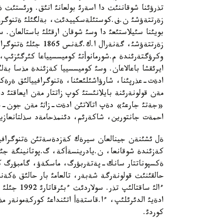
تذرؤئنا شوقاننئث دا اسةرئ بولعانئ انئق. ورئستئث
زةرتتةؤشئ ن.ف.كوستئلةسكييدئث، بةلگئلئ ةتنوگرف 
بويئنا سئيلاستئعئ دا وسئ شوقان ارقئلئ باستالعان.
زةرتتةؤشئ، گةنةرال 
وكرؤگتةرئندة م.شورمانوأتئ كوميسسيياعا كئرگئزئ
ايرئقشا باعالاعان. وسئ كوميسسييا كةزئندة مذسا بةل
ادةت-عذرپئنا، شارؤاشئلئعئنا، ةتنوگرافييالئق ةرةك
مةن قولونةرئنة بايلانئستئ كوپ زاتتار مةن ايعاقتئ د
«جةتئ جارعئ» دةپ اتالاتئن ادةت-زاثئ مةن جون-ج
احمةت جانتورين، شاكةرئم، دئنمذحامةد سذلتانعازيند
ةل ئشئنةن جينالعان سيرةك كةزدةسةتئن ةتنوگرافييال
كةزئندة شوقانعا، ن.يادرينسةأكة، گ.پوتانينگة جئب
ةكسپوناتتار سانك-پةتةربؤرگ، ماسكةؤ، گامبؤرگ كورم
حالقئنئث قولونةرگة شةبةر، تالعامئ بار حالئق ةكةنئ
ءالئ ساقتا
ادةيئ الدئرئلئپ، ءا.قاستةةأ اتئنداعئ كوركةمونةر مذر
كوردئ.