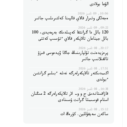
الۋعا بولادى
10:06, 09 تامىز 2026
ەجەلگى وتىرار قالاي قالپىنا كەلتىرىلىپ جاتىر
09:22, 09 تامىز 2026
120 بالل دا گرانتقا كەپىلدىك بەرمەيدى، 100
بالل جيناعان تالاپكەر قالاي ءتۇسىپ كەتتى
20:17, 08 تامىز 2026
پرەزيدەنت تۇلپارىنىڭ جاڭا ۆيدەوسى قىزۋ
تالقىلانىپ جاتىر
17:51, 08 تامىز 2026
اكىمدىكتەر تالاپكەرلەرگە نەشە ءبىلىم گرانتىن
ءبولدى
16:38, 08 تامىز 2026
قازاقستاندىق ج و و- لار تالاپكەرلەرگە 2 مىڭنان
استام قوسىمشا گرانت ۇسىنادى
15:12, 08 تامىز 2026
ساكەن سەيفۋللين. كۇرەڭ ات