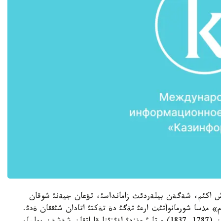
اش اكئم، شةگةن بيلةردئث زامانداسئ، تؤعان جيةنئ شوقان
م» مذسا شورمانوأتئث ارعئ تةگئ دة تةكتئ اتادان شئققان ةدئ.