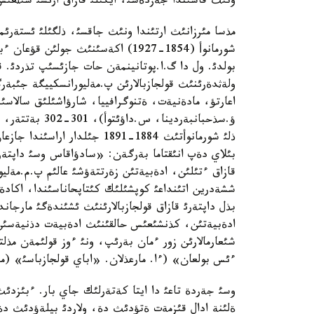
ونئث قاسئندا جةزدةسئ، ايگئلئ قازاق ارئسئ شئثعئس 
مذسا مئرزانئث ارتئندا ونئث جاقسئ، ذلگئلئ ئستةرئمة
شورمانوأ (1854-1927) اكةسئنئث جول
بولدئ. ول دا گ.ا.پوتانينمةن حات جازئسئپ تذردئ. قا
ولةثدةرئنئث قولجازبالارئن پ.مةليورانسكييگة جئبةر
اعارتؤ، مادةنيةت، ةتنوگرافييا، شارؤاشئلئق سالاسئند
ذلئ شورمانوأتئث 1884-1891 جئل
قازاق ءتئلئن، ادةبيةتئن زةرتتةؤشئ عالئم پ.م.مةليور
ششةدرين اتئنداعئ كوپشئلئك كئتاپحاناسئندا، اكادةم
بذل داپتةرئ قازاق قولجازبالارئنئث ئشئندةگئ مارج
ادةبيةتئن، كذنشئعئس حالقئنئث ادةبيةت دذنيةسئن ج
شئعارمالارئن زور ءمان بةرئپ، ونئ ءوز قولئمةن مذلت
ءئس بولعان» (ءا. مارعذلان. «اباي قولجازباسئ» (ماقالا) «قاز
وسئ جةردة تاعئ دا ايتا كةتةرلئك جاي بار. ءبئزدئث 
ةلئنة ادال قئزمةت ةتؤدئث دة، ولاردئ بيلةؤدئث دة س