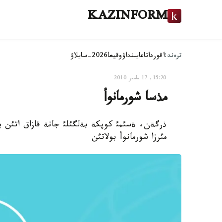
KAZINFORM
ترەند:
اقوردا
تاعايىنداۋ
وقيعا
2026-سايلاۋ
15:20, 17 مامىر 2010
مذسا شورمانوأ
ذرگةن، ةسئمئ كوپكة بةلگئلئ جانة قازاق اتئن با
مئرزا شورمانوأ بولاتئن