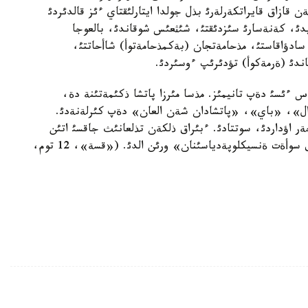
ئردئ. اسئرةسة XІX عاسئردا وتكةن قازاق قايراتكةرلةرئ بذل جولدا ايتارلئقتاي ءئز قالدئردئ
يدئ، كةنةسارئ سئزدئقتئ، شئثعئس شوقاندئ، بالعوجا
 سادؤاقاستئ، مذحامةتجان (بةكمذحامةتوأ) شاأحاتتئ،
ندئ (ةرمةكوأ) تؤدئرئپ ءوسئردئ.
ءئسئ دةپ تانيمئز. مذسا مئرزا پاتشا ذكئمةتئنة دة،
ال»، «باي»، «پاتشادان شةن العان» دةپ كئرلةنةدئ.
ر اؤداردئ، سوتتادئ. ءبئراق ذلكةن تذلعانئث جاقسئ اتئن
ةشكئم ءوشئرة المادئ. ونئث قاسيةتتئ ةسئمئ «قازاق سوأةت ةنسيكلوپةدياسئنان» ورئن الدئ. («قسة»، 12 توم،