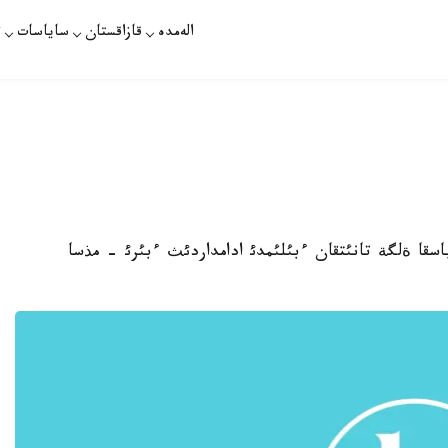
الەمدە
قازاقستان
ساياسات
ت
سقا ةلگة تانئتقان ءبئلئمدئ ادامداردئث ءبئرئ - مذسا