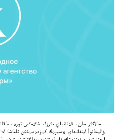
. جاثگئر حان، قذنانباي مئرزا، شئثعئس تورة، ماق
ؤاليحانوأ ايتقانداي «سيرةك كةزدةسةتئن تاماشا ادا