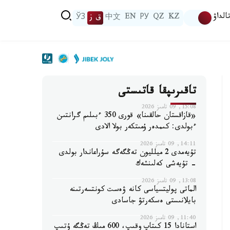
الداۋ
KZ
QZ
РУ
EN
中文
ق ز
ЎЗ
تاقىرىپقا قاتىستى
15:08, 09 تامىز 2026
«قازاقستان حالقىنا» قورى 350 ءبىلىم گرانتىن
ءبولدى: كىمدەر ۇمىتكەر بولا الادى
14:11, 09 تامىز 2026
تۇيەمدى 2 ميلليون تەڭگەگە سۇراعاندار بولدى
- تۇيەشى كەلىنشەك
13:08, 09 تامىز 2026
الماتى پوليتسياسى كانە ۋەست كونتسەرتىنە
بايلانىستى ەسكەرتۋ جاسادى
11:40, 09 تامىز 2026
استانادا 15 كىتاپ وقىپ، 600 مىڭ تەڭگە ۇتىپ