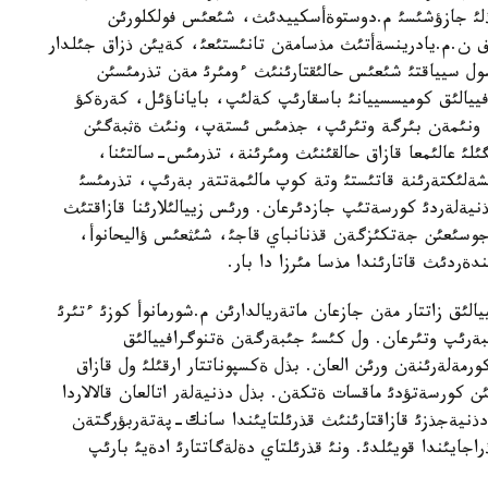
 ذلئ جازؤشئسئ م.دوستوةأسكييدئث، شئعئس فولكلورئن
ن.م.يادرينسةأتئث مذسامةن تانئستئعئ، كةيئن ذزاق جئلدار
 سول سيياقتئ شئعئس حالئقتارئنئث ءومئرئ مةن تذرمئسئن
ا.ك.گةنس 1865 جئلئ ةتنوگرافييالئق كوميسسييانئ باسقارئپ كةلئپ، باياناؤئل، كةرةكؤ
پ، ونئمةن بئرگة وتئرئپ، جذمئس ئستةپ، ونئث ةثبةگئن
گئلئ عالئمعا قازاق حالقئنئث ومئرئنة، تذرمئس-سالتئنا،
شةلئكتةرئنة قاتئستئ وتة كوپ مالئمةتتةر بةرئپ، تذرمئسئ
ذنيةلةردئ كورسةتئپ جازدئرعان. ورئس زييالئلارئنا قازاقتئث
وسئعئن جةتكئزگةن قذنانباي قاجئ، شئثعئس ؤاليحانوأ،
ةردئث قاتارئندا مذسا مئرزا دا بار.
ئق زاتتار مةن جازعان ماتةريالدارئن م.شورمانوأ كوزئ ءتئرئ
ةرئپ وتئرعان. ول كئسئ جئبةرگةن ةتنوگرافييالئق
ةلةرئنةن ورئن العان. بذل ةكسپوناتتار ارقئلئ ول قازاق
ن كورسةتؤدئ ماقسات ةتكةن. بذل دذنيةلةر اتالعان قالالاردا
لئپ تذر. سولاردئث ءبئرقاتارئ 1992 جئلئ دذنيةجذزئ قازاقتارئنئث قذرئلتايئندا سانك-پةتةربؤرگتةن
اجايئندا قويئلدئ. ونئ قذرئلتاي دةلةگاتتارئ ادةيئ بارئپ