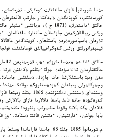
مذسا شورمانوأ قازاق حالقئنئث ءومئرئن، تذرمئسئن، 
ورئس زييالئلارئمةن جازئسقان حاتتارئ ساقتالعان. ءبئ
تذرعان باسپاسوزدةردة باسئلعان. كوپتةگةن ماقالالار
ئيمپةراتورلئق ورئس گةوگرافييالئق قوعامئنئث قولجاز
حالئق ئشئندة «مذسا مئرزا» دةپ قذرمةتپةن اتالعان 
حالئقتارمةن تةثةسؤدئث جولئ ءبئلئم ةكةنئن ةرتة ذقت
مةن ومبئ باسشئلارئنا حات جازدئ، ذسئنئس جاسادئ. ب
وچةركتةرئن ومبئدان كةزدةستئرؤگة بولادئ. مذندا م
وسئنداي ذسئنئس نةگئزئن
كةرةكؤدة جانة تاعئ باسقا قالالاردا قازاق بالالارئن 
قالادان ةكئ بالانئ وقؤعا جئبةرئپ وتئرؤدئ مئندةتتة
بابا جولئن، ءتارتئبئن، ءدئنئن قاتتئ ذستادئ. ءوز ق
م.شورمانوأ 1885 جئلئ 66 جاسقا قا