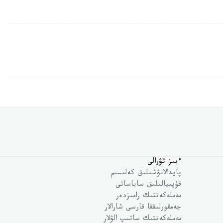
ءبىز تۋرالى
پايدالانۋشىلىق كەلىسىم
قۇپىيالىلىق ساياساتى
مەملەكەتتىك رامىزدەر
جەمقورلىققا قارسى شارالار
مەملەكەتتىك ساتىپ الۋلار