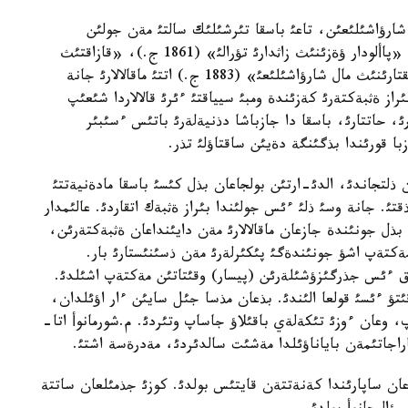
شارؤاشئلئعئن، تاعئ باسقا تئرشئلئك سالتئ مةن جولئن
كورسةتئپ، كوپتةگةن ةثبةكتةر جازئپ قالدئرعان. «پاألودار ؤةزئنئث زاثدارئ تؤرالئ» (1861 ج.)، «قازاقتئث
حالئق ءداستذرئ» (1871 ج.)، «باتئس ءسئبئر حالئقتارئنئث مال شارؤاشئلئعئ» (1883 ج.) اتتئ ماقالالارئ جانة
راز ةثبةكتةرئ كةزئندة ومبئ سيياقتئ ءئرئ قالالاردا شئعئپ
ئ، حاتتارئ، باسقا دا جازباشا دذنيةلةرئ باتئس ءسئبئر
با قورئندا بذگئنگة دةيئن ساقتاؤلئ تذر.
ذلتجاندئ، الدئ-ارتئن بولجاعان بذل كئسئ باسقا مادةنيةتتئ
ئ. جانة وسئ ذلئ ءئس جولئندا بئراز ةثبةك اتقاردئ. عالئمدار
ذل جونئندة جازعان ماقالالارئ مةن دايئنداعان ةثبةكتةرئن،
ةكتةپ اشؤ جونئندةگئ پئكئرلةرئ مةن ذسئنئستارئ بار.
دة 1865 جئلئ ومبئعا قازاق ءئس جذرگئزؤشئلةرئن (پيسار) وقئتاتئن مةكتةپ اشئلدئ.
وقئتؤ ءئسئ قولعا الئندئ. بذعان مذسا جئل سايئن ءار اؤئلدان،
پ، وعان ءوزئ تئكةلةي باقئلاؤ جاساپ وتئردئ. م.شورمانوأ اتا-
اراجاتئمةن باياناؤئلدا مةشئت سالدئردئ، مةدرةسة اشتئ.
راعاندا ومبئعا بارعان ساپارئندا كةنةتتةن قايتئس بولدئ. كوزئ جذمئلعان ساتتة