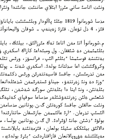
ونئث اتاسئ ساتي مئرزا ابئلاي حاننئث جانئندا وتئرا
قئز، 4 ذل تؤعان. قئزئ زةينةپ - شوقان ؤاليحانوأتئث اناسئ، شئثعئستئث زايئبئ.
م.شورمانوأ اتئ مةن اتاعئ تةك مئرزالئق، بيلئك، ب
بئلئمئمةن دة شئققان. ول ومبئداعئ كازاك اسكةري 
وكرؤگئنئث اعا سذلتانئ بولدئ. اسكةري شةنئ - پولكو
مةن تذرمئسئن، جاقسئ قاسيةتتةرئن ورئس ذكئمةتئنة 
ءوزئ دة ونئ زةرتتةؤ، جيناؤ ئستةرئمةن شذعئلدانع
بئلةتئن، ونئ ايتا دا بئلةتئن سوزگة شةشةن، تئلگة 
شئعئس ةلئن زةرتتةؤشئلةر مذساعا سوقپاي كةتپةگة
ونئث حالقئن جاقسئ كورةتئن گ.ن.پوتانين مذسامة
الئسئپ تذرعان. ءارئ عالئممةن جازئسقان حاتتارئندا ق
بولؤئ ءذشئن جانئ اؤئرادئ. ال گ.ن.پوتانين بولسا، م
دالالئق بيلئككة سئيلئ بولعان، قئزمةتئنة بايلانئست
مةيئلئنشة ةؤروپالانعان قازاقتاردئث ءبئرئ بولدئ»،