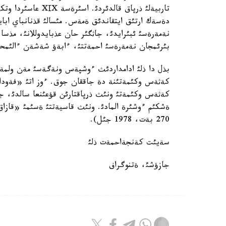
تاربيةلئ ذرپاق قالد
دةسةك ارتئق ايتقاندئق ةمةس. مئسالئ قذنانباي ابا
نةمةرةسئ ئبئرايدئ، جاثگئر حان عذبايدوللانئ، مذسا
بئرئمجان نةمةرةسئ احمةتتئ، ءابةؤ شةشةن ءالئمحا
بذل دا ذلئ ادامداردئث ءوشپةس ونةگةسئ مةن ولمةس 
كةثةس وكئمةتئنة دة جاققان جوق. ءوز اتئ «فةود
كةثةس وكئمةتئ ونئث ذرپاقتارئن قؤعئنعا سالدئ، جة
270 بةت، 1978 جئل).
سةيئت كةنجةاحمةت ذلئ
جازؤشئ، ةتنوگراف