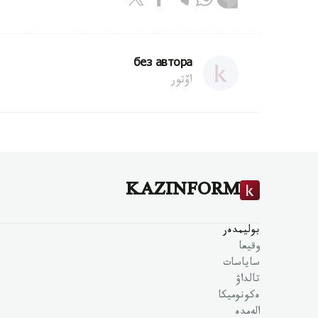
без автора
اۆتور
KAZINFORM
بوليمدەر
وقيعا
ساياسات
تالداۋ
ەكونوميكا
الەمدە