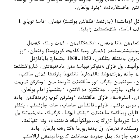
ارعئننئث سذيئندئك تايپاسئنئث بةلگئلئ ءبيئ شورمان (1787-1837) ورتا ءجذزدئ اؤئزئنا قاراتقان شةشةن بولسا،
تئن جاقسئلاردئث ءبئرئ بولعان.
مذسا شورمانوأ 1819 جئلئ پاألودار وبلئسئنئث باياناؤئل اؤدانئندا (بذرئنعئ اقكةلئن بولئسئ) تؤعان. اناسئ توپاي 1
ايلئعئمةن عانا ةمةس، ادئلدئگئمةن، كةث ويلئ، كةمةل
ؤچيليششةسئندة (كةيئن ومبئ كادةت كورپؤسئ) وقئعان. ءوز
بةتئنشة قوسئمشا ءبئلئم الئپ، فرانسؤز، ورئس تئلدةرئن جةتئك بئلگةن. 1853-1868 جئلدارئ باياناؤئل
أنيك. ول قازاق ةتنوگرافيياسئ مةن مادةنيةتئن، شارؤاشئلئعئ
جانة زةرتتةؤشئ عالئمدارعا تانئتؤعا بارئنشا كذش سالئپ،
ان. سونئمةن بئرگة ءوز حالقئنئث تاريحئ مةن ءومئرئن تةرةث
باي، جازئپ، جةتكئزة دة الاتئن، ءبئلئمپاز ادام بولعان.
ن. اسئرةسة، قازاق حالقئنئث ءومئرئن كوپ زةرتتةگةن جانة
ن دوس بولئپ، قارئم-قاتئناس جاساپ، حات جازئسئپ، پئكئر
ازاق زييالئسئ حالقئنئث ءبئلئم الؤئنا، ئرگةلئ، مادةنيةتتئ ةل
ذسا شورمانوأ تؤرالئ »...پولكوأنيك شةنئندة، وتة ئقپالدئ،
ئ ومسكئدة تذرعان ول پةتةربورعا ةكئ رةت بارعان جانة
 دةپ جازادئ. بذل جةردة مذسانئث گ.پوتانينمةن ارالاسئپ