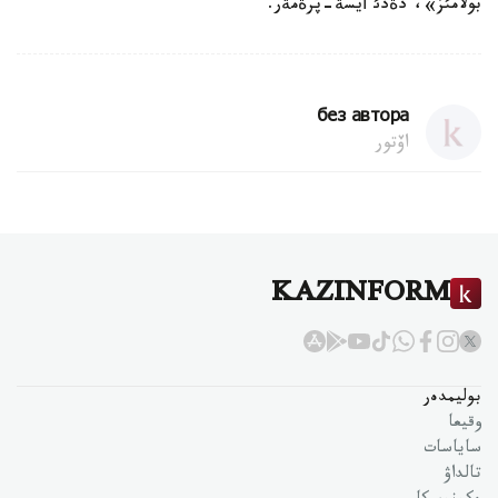
بولامئز»، دةدئ أيسة-پرةمةر.
без автора
اۆتور
KAZINFORM
بوليمدەر
وقيعا
ساياسات
تالداۋ