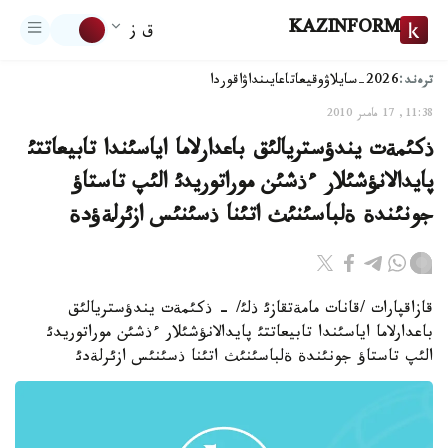
KAZINFORM
ق ز
ترەند:
2026-سايلاۋ
وقيعا
تاعايىنداۋ
اقوردا
11:38, 17 مامىر 2010
ذكئمةت يندؤستريالئق باعدارلاما اياسئندا تابيعاتتئ
پايدالانؤشئلار ءذشئن موراتوريدئ الئپ تاستاؤ
جونئندة ةلباسئنئث اتئنا ذسئنئس ازئرلةؤدة
قازاقپارات /قانات مامةتقازئ ذلئ/ - ذكئمةت يندؤستريالئق
باعدارلاما اياسئندا تابيعاتتئ پايدالانؤشئلار ءذشئن موراتوريدئ
الئپ تاستاؤ جونئندة ةلباسئنئث اتئنا ذسئنئس ازئرلةدئ