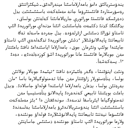
يندؤستريالئق دامؤ باعدارلاماسئنا مينةرالدئق-شيكئزاتتئق
رةسؤرستاردئ قاتئستئرؤعا جانة مةملةكةت باسشئسئنئث بذل
ذدةرئسكة قاتئستئ موراتوري جاريالاعانئنا كةلةتئن بولساق،
بذگئنگئ كذنئ ذكئمةت ةلباسئنئث اتئنا مذنداي موراتوريدئ الئپ
تاستاؤ تؤرالئ ذسئنئس ازئرلةؤدة. بذل جةردة ماسةلة تةك
تابيعاتتئ پايدالانؤشئلار ءذشئن موراتوريدئ تذگةلدةي الئپ تاستاؤ
جايئندا بولئپ وتئرعان جوق، باعدارلاما اياسئنداعئ ناقتئ باعئتتار
مةن جوبالارعا قاتئستئ عانا موراتوريدئ اشؤ كوزدةلةدئ»، دةدئ
ءا. يسةكةشةأ.
ونئث ايتؤئنشا، ةگةر ةلئمئزدة ناقتئ ءتيئمدئ جوبالار بولاتئن
بولسا، ينأةستورلار زاؤئتتار مةن جاثا تةحنولوگيالارعا باسا ءمان
بةرةتئن بولسا، بذعان باعدارلاما اياسئندا قولداؤ جاسالادئ. «بذل
باعئت بويئنشا تابيعي كةندةردئ پايدالانؤ ينأةستيسيا مةن
تةحنولوگياعا ايئرباسقا تذسةدئ. سوندئقتان دا ءبئز مةملةكةت
باسشئسئنئث اتئنا يندؤستريالاندئرؤ باعدارلاماسئنا بةلسةندئ
قاتئسؤعا نيةتتئ تابيعاتتئ پايدالانؤشئلاردئ قولداؤ جونئندة،
ولارعا موراتوريدئ الئپ تاستاؤ جونئندة ذسئنئس جاسايتئن