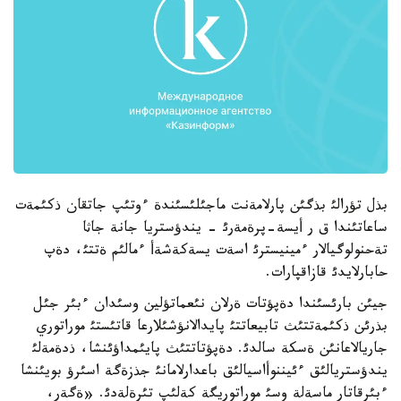
بذل تؤرالئ بذگئن پارلامةنت ماجئلئسئندة ءوتئپ جاتقان ذكئمةت
ساعاتئندا ق ر أيسة-پرةمةرئ - يندؤستريا جانة جاثا
تةحنولوگيالار ءمينيسترئ اسةت يسةكةشةأ ءمالئم ةتتئ، دةپ
حابارلايدئ قازاقپارات.
جيئن بارئسئندا دةپؤتات ةرلان نئعماتؤلين وسئدان ءبئر جئل
بذرئن ذكئمةتتئث تابيعاتتئ پايدالانؤشئلارعا قاتئستئ موراتوري
جاريالاعانئن ةسكة سالدئ. دةپؤتاتتئث پايئمداؤئنشا، ذدةمةلئ
يندؤستريالئق ءئيننوأاسيالئق باعدارلامانئ جذزةگة اسئرؤ بويئنشا
ءبئرقاتار ماسةلة وسئ موراتوريگة كةلئپ تئرةلةدئ. «ةگةر،