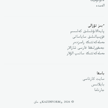
ەكونوميكا
الەمدە
ءبىز تۋرالى
پايدالانۋشىلىق كەلىسىم
قۇپىيالىلىق ساياساتى
مەملەكەتتىك رامىزدەر
جەمقورلىققا قارسى شارالار
مەملەكەتتىك ساتىپ الۋلار
باسقا
سايت كارتاسى
بايلانىس
جارناما
© 2026 «KAZINFORM» حاق