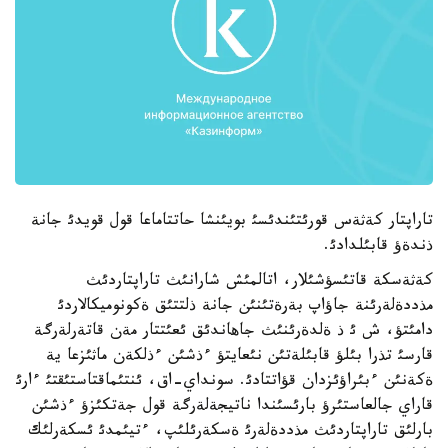
تاراپتار كةثةس قورئتئندئسئ بويئنشا حاتتاماعا قول قويدئ جانة
ذندةؤ قابئلدادئ.
كةثةسكة قاتئسؤشئلار، اتالمئش شارانئث تاراپتاردئث
مذددةلةرئنة جاؤاپ بةرةتئنئن جانة ذلتتئق ةكونوميكالاردئ
دامئتؤ، ش ئ ذ ةلدةرئنئث جاهاندئق ئعئتتار مةن قاتةرلةرگة
قارسئ تذرا بئلؤ قابئلةتئن نئعايتؤ ءذشئن ءذلكةن ماثئزعا ية
ةكةنئن ءبئراؤئزدان قؤاتتادئ. سونداي-اق، ئنتئماقتاستئقتئ ءارئ
قاراي جالعاستئرؤ بارئسئندا ناتيجةلةرگة قول جةتكئزؤ ءذشئن
بارلئق تاراپتاردئث مذددةلةرئ ةسكةرئلئپ، ءتيئمدئ ئسكةرلئك