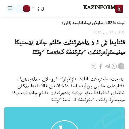
KAZINFORM
ق ز
ترەند:
2026-سايلاۋ
وقيعا
تاعايىنداۋ
اقوردا
12:35, 14 مامىر 2010
قئتايدا ش ئ ذ ةلدةرئنئث عئلئم جانة تةحنيكا
مينيسترلةرئنئث ءبئرئنشئ كةثةسئ ءوتتئ
بةيجث. مامئردئث 14 ئ. قازاقپارات /رؤسلان سذلةيمةن/ -
قئتايدئث حئ بي پروأينسياسئنداعئ لانفان قالاسئندا بذگئن
شاثحاي ئنتئماقتاستئق ذيئمئ ةلدةرئنئث عئلئم جانة تةحنيكا
مينيسترلةرئنئث ءبئرئنشئ كةثةسئ ءوتتئ