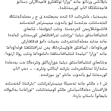
بايلانئس ورناتؤ جانة ءوزارا تولئقتئرؤ قاعيدالارئن ذستانؤ
قاجةتتئلئگئ اتاپ كورسةتئلدئ.
بةيسةنبئ، مامئردئث 13 ئندة بةيجئثدة ق ح ر مةملةكةتتئك
كةثةسئنئث مذشةسئ ليؤ ياندؤث مينيسترلةر كةثةسئنة
قاتئسؤشئلارمةن كةزدةستئ. ونئث ايتؤئنشا، شاثحاي
ئنتئماقتاستئق ذيئمئ ءوزئنئث تذراقتئلئعئن كورسةتئپ كةلةدئ
جانة مذشة مةملةكةتتةردئث بةيبئت دامؤ قذقئقتارئن
قورعاؤداعئ، ايماقتئق قاؤئپسئزدئك پةن تذراقتئلئقتئ قولداؤداعئ
جانة ءوزارا ءتيئمدئ ئنتئماقتاستئقتئ دامئتؤداعئ ونئث رولئ ارتؤدا.
«شاثحاي ئنتئماقتاستئق ذيئمئ ةؤرازيالئق وثئردةگئ ةث بةدةلدئ
سئندارلئ تةتئكتةردئث بئرئنة اينالئپ وتئر»، - دةپ اتاپ
كورسةتتئ ليؤ ياندؤث حانئم ءوز سوزئندة.
ش ئ ذ عئلئم جانة تةحنيكا مينيسترلةرئنئث ءبئرئنشئ كةثةسئنة
قازاقستان دةلةگاسياسئن عئلئم كوميتةتئنئث ءتوراعاسئ بةكبولات
بايجانوأ باستاپ باردئ.