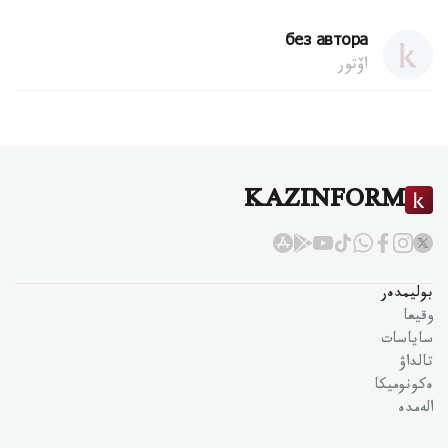
без автора
اۆتور
KAZINFORM
بوليمدەر
وقيعا
ساياسات
تالداۋ
ەكونوميكا
الەمدە