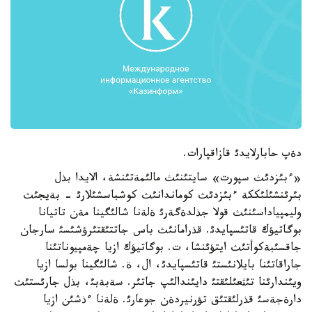
دةپ حابارلايدئ قازاقپارات.
«ءبئزدئث سپورت» سايتئنئث مالئمةتئنشة، الايدا بذل
بئرئنشئلئككة ءبئزدئث كوماندانئث كوشباسشئلارئ - بةيجئث
وليمپياداسئنئث قولا جذلدةگةرئ ةلةنا شالئگينا مةن تاتيانا
بوگاتيؤك قاتئسپايدئ. قذرامانئث باس جاتتئقتئرؤشئسئ سارجان
جاقسئبةكوأتئث ايتؤئنشا، ت. بوگاتيؤك ازيا چةمپيوناتئنا
جاراقاتئنا بايلانئستئ قاتئسپايدئ، ال، ة. شالئگينا بولسا ازيا
ويئندارئنا تئثعئلئقتئ دايئندالئپ جاتئر. سةبةبئ، بذل جارئستئث
دارةجةسئ قذرلئقتئق تؤرنيردةن جوعارئ. ةلةنا ءذشئن ازيا