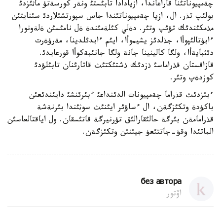
چةمپيوناتئنا قاراعاندا، ازيادادا تابئستئ ونةر كورسةتؤ ماثئزدئ
بولئپ تذر. ال، ازيا چةمپيوناتئندا جاس سپورتشئلاردئ سئنايتئن
مذمكئندئك تؤئپ وتئر. دةلي كئلةمئندة ةل نامئسئن ةلةونورا
ءابؤتالئپوأا، جذلدئز يشيموأا، ايئم ءابدئلدينا، مةرؤةرت
دئثبايةأا، ولگا كالينينا جانة ولگا جانئبةكوأا قورعايدئ.
قازاقستان قذراماسئ ذزدئك ذشتئكتئث قاتارئنان تابئلؤدئ
كوزدةپ وتئر.
ءبئزدئث قذراما چةمپيونات الدئنداعئ ءبئرئنشئ دايئندئعئن
باكؤدة وتكئزگةن، ال ءساؤئر ايئنئث سوثئندا بئرنةشة
قذرامامةن بئرگة حالئقارالئق تؤرنيرگة قاتئسقان. ول اياقتالعاسئن
الماتئدا وقؤ-جاتتئعؤ جيئنئن وتكئزگةن.
без автора
اۆتور