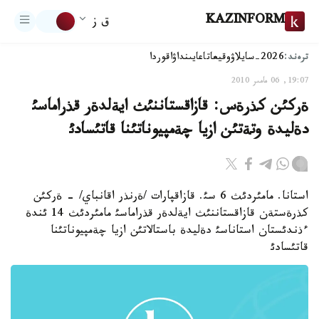
KAZINFORM
ق ز
ترەند:
2026-سايلاۋ
وقيعا
تاعايىنداۋ
اقوردا
19:07, 06 مامىر 2010
ةركئن كذرةس: قازاقستاننئث ايةلدةر قذراماسئ
دةليدة وتةتئن ازيا چةمپيوناتئنا قاتئسادئ
استانا. مامئردئث 6 سئ. قازاقپارات /ةرنذر اقانباي/ - ةركئن
كذرةستةن قازاقستاننئث ايةلدةر قذراماسئ مامئردئث 14 ئندة
ءذندئستان استاناسئ دةليدة باستالاتئن ازيا چةمپيوناتئنا
قاتئسادئ