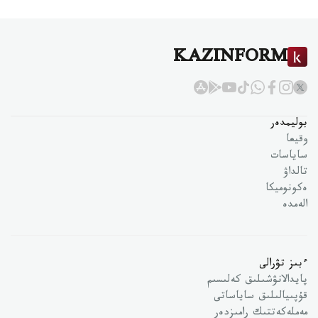
KAZINFORM
بوليمدەر
وقيعا
ساياسات
تالداۋ
ەكونوميكا
الەمدە
ءبىز تۋرالى
پايدالانۋشىلىق كەلىسىم
قۇپىيالىلىق ساياساتى
مەملەكەتتىك رامىزدەر