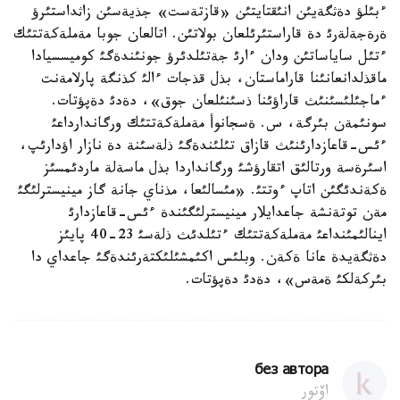
ءبئلؤ دةثگةيئن انئقتايتئن «قازتةست» جذيةسئن زاثداستئرؤ
ةرةجةلةرئ دة قاراستئرئلعان بولاتئن. اتالعان جوبا مةملةكةتتئك
ءتئل ساياساتئن ودان ءارئ جةتئلدئرؤ جونئندةگئ كوميسسيادا
ماقذلدانعانئنا قاراماستان، بذل قذجات ءالئ كذنگة پارلامةنت
ءماجئلئسئنئث قاراؤئنا ذسئنئلعان جوق»، دةدئ دةپؤتات.
سونئمةن بئرگة، س. ةسجانوأ مةملةكةتتئك ورگاندارداعئ
ءئس-قاعازدارئنئث قازاق تئلئندةگئ ذلةسئنة دة نازار اؤدارئپ،
اسئرةسة ورتالئق اتقارؤشئ ورگانداردا بذل ماسةلة ماردئمسئز
ةكةندئگئن اتاپ ءوتتئ. «مئسالئعا، مذناي جانة گاز مينيسترلئگئ
مةن توتةنشة جاعدايلار مينيسترلئگئندة ءئس-قاعازدارئ
اينالئمئنداعئ مةملةكةتتئك ءتئلدئث ذلةسئ 23-40 پايئز
دةثگةيدة عانا ةكةن. وبلئس اكئمشئلئكتةرئندةگئ جاعداي دا
بئركةلكئ ةمةس»، دةدئ دةپؤتات.
без автора
اۆتور