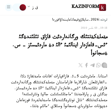
KAZINFORM
ق ز
ترەند:
2026-سايلاۋ
وقيعا
تاعايىنداۋ
اقوردا
19:18, 05 مامىر 2010
مةملةكةتتئك ورگانداردئث قازاق تئلئندةگئ
ءئس-قاعازدار اينالئمئ ءالئ دة ماردئمسئز - س.
ةسجانوأ
استانا. مامئردئث 5-ئ. قازاقپارات /قانات مامةتقازئ ذلئ/
-اتقارئلعان شارالارعا قاراماستان مةملةكةتتئك ورگانداردئث
قازاق تئلئندةگئ ءئس-قاعازدار اينالئمئ ءالئ دة ماردئمسئز.
بذگئن ق ر پارلامةنتئ ءماجئلئسئنئث جالپئ وتئرئسئندا
مةملةكةتتئك ءتئل توثئرةگئندةگئ ماسةلةلةردئ قوزعاعان
دةپؤتات ساؤئرباي ةسجانوأ وسئلاي ءمالئم ةتتئ،