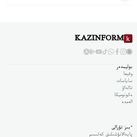
KAZINFORM
بوليمدەر
وقيعا
ساياسات
تالداۋ
ەكونوميكا
الەمدە
ءبىز تۋرالى
پايدالانۋشىلىق كەلىسىم