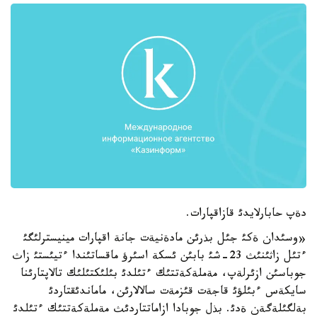
دةپ حابارلايدئ قازاقپارات.
«وسئدان ةكئ جئل بذرئن مادةنيةت جانة اقپارات مينيسترلئگئ
ءتئل زاثئنئث 23-شئ بابئن ئسكة اسئرؤ ماقساتئندا ءتيئستئ زاث
جوباسئن ازئرلةپ، مةملةكةتتئك ءتئلدئ بئلئكتئلئك تالاپتارئنا
سايكةس ءبئلؤئ قاجةت قئزمةت سالالارئن، ماماندئقتاردئ
بةلگئلةگةن ةدئ. بذل جوبادا ازاماتتاردئث مةملةكةتتئك ءتئلدئ