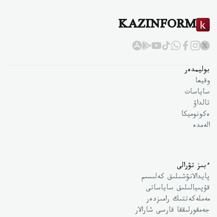
KAZINFORM
بوليمدەر
وقيعا
ساياسات
تالداۋ
ەكونوميكا
الەمدە
ءبىز تۋرالى
پايدالانۋشىلىق كەلىسىم
قۇپىيالىلىق ساياساتى
مەملەكەتتىك رامىزدەر
جەمقورلىققا قارسى شارالار