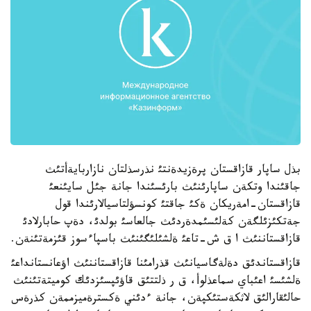
بذل ساپار قازاقستان پرةزيدةنتئ نذرسذلتان نازاربايةأتئث
جاقئندا وتكةن ساپارئنئث بارئسئندا جانة جئل سايئنعئ
قازاقستان-امةريكان ةكئ جاقتئ كونسؤلتاسيالارئندا قول
جةتكئزئلگةن كةلئسئمدةردئث جالعاسئ بولدئ، دةپ حابارلادئ
قازاقستاننئث ا ق ش-تاعئ ةلشئلئگئنئث باسپاءسوز قئزمةتئنةن.
قازاقستاندئق دةلةگاسيانئث قذرامئنا قازاقستاننئث اؤعانستانداعئ
ةلشئسئ اعئباي سماعذلوأ، ق ر ذلتتئق قاؤئپسئزدئك كوميتةتئنئث
حالئقارالئق لاثكةستئكپةن، جانة ءدئني ةكسترةميزممةن كذرةس