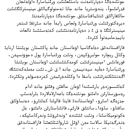
جونئندةگئ دةپارتامةنت باستئعئنئث ورئنباسارئ داؤلةتجان
قذرامئسوأ، يندؤستريا جانة جاثا تةحنولوگيالئق مينيسترلئگئنئث
حالئقارالئق ئنتئماقتاستئق جونئندةگئ دةپارتامةنتئ
ديرةكتورئنئث ورئنباسارئ ولجاس رايةأ جانة سئرتقئ ئستةر
مينيسترلئگئ ة ق ئ ذ دةپارتامةنتئنئث كةثةسشئسئ تالعات
بايمذحامبةتوأ كئردئ.
قازاقستاندئق دةلةگاسيا اؤعانستان جانة پاكئستان بويئنشا ارنايئ
وكئل ريچارد حولبرؤكپةن، ونئث ورئنباسارئ پول دجوؤنسپةن،
قورعانئس ءمينيسترئنئث كومةكشئسئنئث اؤعانستان بويئنشا
ورئنباسارئ دةأيد سيدنيمةن جانة ا ق ش-تئث مةملةكةتتئك
اگةنتتئكتةرئنئث باسقا دا وكئلدةرئمةن كةزدةسؤلةر وتكئزدئ.
كةلئسسوزدةر بارئسئندا اؤعان حالقئن وقئتؤ جانة ادام
رةسؤرستارئن دامئتؤ جونئندةگئ باعدارلامالاردئ بئرلةسئپ
جذزةگة اسئرؤ، اؤعانستاندئ قايتا قالپئنا كةلتئرؤ، دةنساؤلئق
ساقتاؤ، ساؤدا-ساتتئق قارئم-قاتئناستارئن دامئتؤ، ةل
ةكونوميكاسئنا، ونئث ئشئندة ءوندئرؤشئ ونةركاسئپكة،
ةنةرگةتيكا سالاسئ مةن اؤئل شارؤاشئلئعئنا قازاقستاندئق