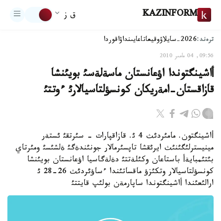
KAZINFORM
ق ز
ترەند:
2026-سايلاۋ
وقيعا
تاعايىنداۋ
اقوردا
09:56, 04 مامىر 2010
أاشينگتوندا اؤعانستان ماسةلةسئ بويئنشا
قازاقستان-امةريكان كونسؤلتاسيالارئ ءوتتئ
أاشينگتون. مامئردئث 4 ئ. قازاقپارات - سئرتقئ ئستةر
مينيسترلئگئنئث ايرئقشا تاپسئرمالار جونئندةگئ ةلشئسئ ومئرتاي
بئتئمبايةأ باستاعان وكئلةتتئ دةلةگاسيا اؤعانستان بويئنشا
كونسؤلتاسيالار وتكئزؤ ماقساتئندا ءساؤئردئث 26-28 ئ
ارالئعئندا أاشينگتوندا ساپارمةن بولئپ قايتتئ