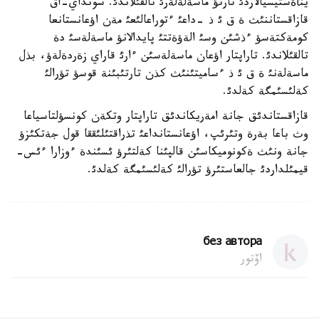
ينأةستيسيالاردئ تارتؤ ماسةلةلةرئ تالقئلاندئ. سونداي-اق
قازاقستاننئث ة ق ئ ذ -داعئ ءتوراعالئعئ مةن اؤعانستانعا
كومةكتةسؤ ءذشئن وسئ الةؤةتتئ پايدالانؤ ماسةلةسئ دة
تالقئلاندئ. تاراپتار اؤعان ماسةلةسئن ءارئ قاراي زةردةلةؤ، بذل
ماسةلةنئ ة ق ئ ذ ءساميتئنئث كذن تارتئبئنة قوسؤ تؤرالئ
كةلئسئمگة كةلدئ.
قازاقستاندئق جانة امةريكاندئق تاراپتار وتكةن كونسؤلتاسياعا
وث باعا بةرة وتئرئپ، اؤعانستانداعئ تذراقتئلئققا قول جةتكئزؤ
جانة ونئث ةكونوميكاسئن قالپئنا كةلتئرؤ ئسئندة ءوزارا ءئس-
قيمئلداردئ جالعاستئرؤ تؤرالئ كةلئسئمگة كةلدئ.
без автора
اۆتور