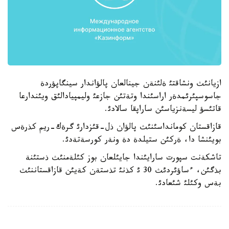
ازيانئث ونشاقتئ ةلئنةن جينالعان پالؤاندار سينگاپؤردة
جاسوسپئرئمدةر اراسئندا وتةتئن جازعئ وليمپيادالئق ويئندارعا
قاتئسؤ ليسةنزياسئن ساراپقا سالادئ.
قازاقستان كومانداسئنئث پالؤان ذل-قئزدارئ گرةك-ريم كذرةس
بويئنشا دا، ةركئن ستيلدة دة ونةر كورسةتةدئ.
تاشكةنت سپورت سارايئندا جايئلعان بوز كئلةمنئث ذستئنة
بذگئن، ءساؤئردئث 30 ئ كذنئ تذستةن كةيئن قازاقستاننئث
بةس وكئلئ شئعادئ.