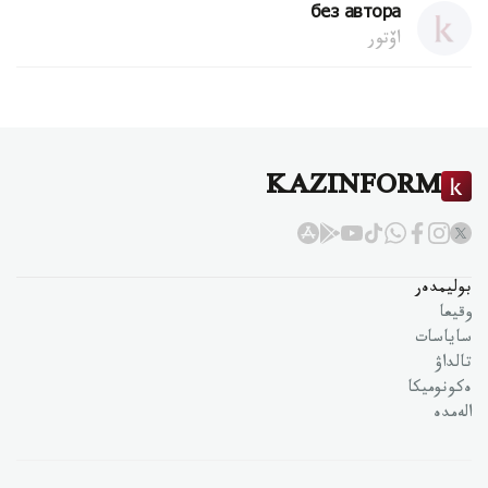
без автора
اۆتور
KAZINFORM
بوليمدەر
وقيعا
ساياسات
تالداۋ
ەكونوميكا
الەمدە