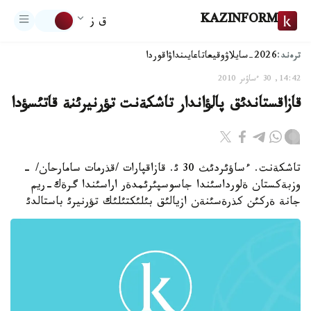
KAZINFORM
ق ز
ترەند:
2026-سايلاۋ
وقيعا
تاعايىنداۋ
اقوردا
14:42, 30 ءساۋىر 2010
قازاقستاندئق پالؤاندار تاشكةنت تؤرنيرئنة قاتئسؤدا
تاشكةنت. ءساؤئردئث 30 ئ. قازاقپارات /قذرمات سامارحان/ -
وزبةكستان ةلورداسئندا جاسوسپئرئمدةر اراسئندا گرةك-ريم
جانة ةركئن كذرةسئنةن ازيالئق بئلئكتئلئك تؤرنيرئ باستالدئ