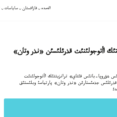
الەمدە
قازاقستان
ساياسات
ت
تئك اأتوجولئنئث قذرئلئسئن «نذر وتان»
ازاقپارات - «باتئس ةؤروپا-باتئس قئتاي» ترانزيتتئك اأتوجولئنئث
 قذرئلئس جذمئستارئن «نذر وتان» پارتياسئ وبلئستئق
دئ