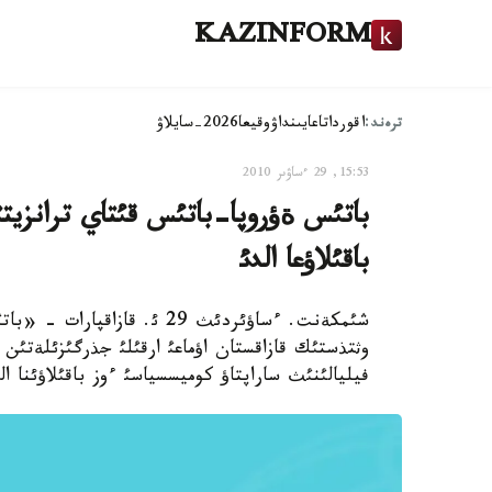
KAZINFORM
ترەند:
اقوردا
تاعايىنداۋ
وقيعا
2026-سايلاۋ
15:53, 29 ءساۋىر 2010
باتئس ةؤروپا-باتئس قئتاي ترانزيت
باقئلاؤعا الدئ
شئمكةنت. ءساؤئردئث 29 ئ. ق
وثتذستئك قازاقستان اؤماعئ ارقئلئ جذرگئزئلةتئن
فيليالئنئث ساراپتاؤ كوميسسياسئ ءوز باقئلاؤئنا ال