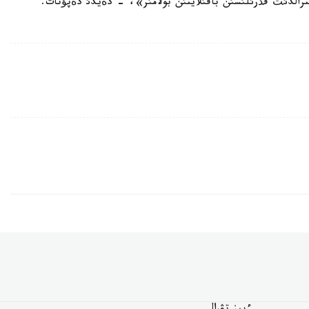
سترالدئث قذرئلئسئن باقئلايتئن بولامئز»، - دةيدئ دةپؤتات.