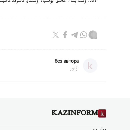
الادئ. وسئلايشا، حالئق بولئپ، وسئناؤ ماثئزدئ ماگي
без автора
اۆتور
KAZINFORM