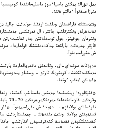
بذل تؤرالئ بذگئن باسپاءسوز ماسليحاتئندا كوميسسيا 
مئرزاحمةتوأ ءمالئم ةتتئ.
تةندةرلةر وتكئزئلئپ جاتئر، ال قذرئلئس جذمئستارئ 
وتئرعان جوقپئز. جول توسةلةتئن جةر تةلئمدةرئن سات
قازئر جةردئث بارلئعئ جةكةمةنشئك قولداردا، سوند
ش.مئرزاحمةتوأ.
دةپؤتات سونداي-اق، وتاندئق ماتةريالداردئ بارئنشا
مذمكئندئگئنشة كوبئرةك تارتؤ - وسئناؤ يندؤستريالئ
ةكةنئن ايتئپ ءوتتئ.
«قئزئلوردا وبلئسئندا جذمئس باستالئپ كةتتئ، وندا 
ولاردئث 
تئرئساتئن بولامئز»،- دةيدئ ش.مئرزاحمةتوأ. «ءار 
ئستةيتئن بولادئ. ونئث مئندةتئ - جذمئستاردئث ساپال
كةمشئلئكپةن نةمةسة كئدئرئسپةن اتقارئلئپ جاتقانئ