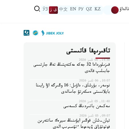
الداۋ
KZ
QZ
РУ
EN
中文
ق ز
ЎЗ
تاقىرىپقا قاتىستى
14:56, 06 تامىز 2026
قىزىلوردادا 32 جەكە مەكتەپتىڭ تەڭ جارتىسى
جابىلىپ قالدى
10:07, 06 تامىز 2026
نوسەر، بۇرشاق، داۋىل: 16 وڭىرگە اۋا رايىنا
بايلانىستى ەسكەرتۋ جاسالدى
11:40, 05 تامىز 2026
سەكسەن باتىردىڭ كىسەسى
09:07, 05 تامىز 2026
تيان-شان قوڭىر ايۋىنىڭ سيرەك ساتتەرىن
فوتوتۇزاق ۆيدەوعا ءتۇسىرىپ الدى