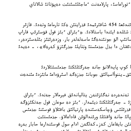
ءتوراعاسئ، پارلامةنت ءماجئلئسئنئث دةپؤتاتئ شالاتاي
وثتذستئك قازاقستان وبلئسئ ارقئلئ جولدئث جالپئ ذزئندئعئ 454 شاقئرئمدئ قذرايتئن ةكئ تارماعئ وتةدئ. قازئر
شئلدة ايئندا باستالادئ. «ءبئراق ءبئز قول قؤسئرئپ قاراپ
ئپ الؤ جونئندةگئ ماسةلةلةر بار. وزدةرئثئز بئلةسئزدةر،
ئقتان دا بذل جذمئستئ وثتايلئ جذرگئزؤ كةرةك»، - دةيدئ
 كوپ پايدالانؤ جانة جةرگئلئكتئ جذمئسشئلاردئ
ق-يننوأاسيالئق جوبانئ جذزةگة اسئرؤداعئ ماثئزدئ مئندةت
تةندةردة نةگئزئنةن يتالياندئق فيرمالار جةثدئ. ءبئراق
قاراماعئنداعئ مةردئگةرلةردئث 70-75 پايئزئ - جةرگئلئكتئ ذيئمدار. ءبئز دة سوعان قول جةتكئزؤگة
قذرئلئس ؤچاسكةسئندة پارتيالئق باقئلاؤ قوسئنئ جذمئس
ئ جانة ؤاقتئلئ ورئندالؤئن قاداعالاؤ. جذمئستئث
ن بايقاعان كةز-كةلگةن ادام سول قوسئندارعا حابار بةرة