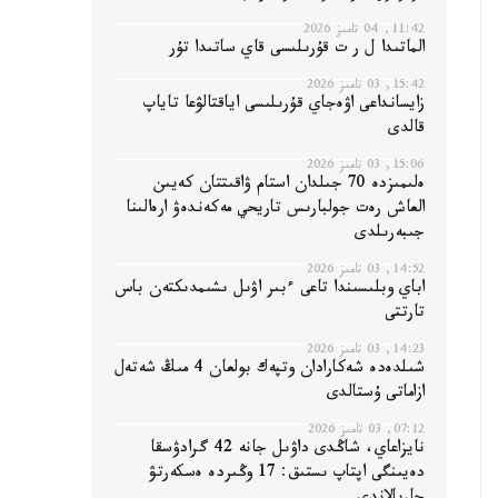
11:42, 04 تامىز 2026
الماتىدا ل ر ت قۇرىلىسى قاي ساتىدا تۇر
15:42, 03 تامىز 2026
زايسانداعى اۋەجاي قۇرىلىسى اياقتالۋعا تاياپ
قالدى
15:06, 03 تامىز 2026
ەلىمىزدە 70 جىلدان استام ۋاقىتتان كەيىن
العاش رەت جولبارىس تاريحي مەكەندەۋ ارەالىنا
جىبەرىلدى
14:52, 03 تامىز 2026
اباي وبلىسىندا تاعى ءبىر اۋىل ىشىمدىكتەن باس
تارتتى
14:23, 03 تامىز 2026
شىلدەدە شەكارادان وتپەك بولعان 4 مىڭ شەتەل
ازاماتى ۇستالدى
07:12, 03 تامىز 2026
نايزاعاي، شاڭدى داۋىل جانە 42 گرادۋسقا
دەيىنگى اپتاپ ىستىق: 17 وڭىردە ەسكەرتۋ