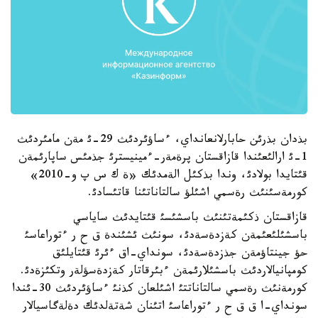
بذدان بذرئن حابارلانعانداي، ءساؤئردئث 29-ئ مةن مامئردئث
1-ئ ارالئعئندا قازاقستان پرةمةر-ءمينيسترئ جذمئس ساپارئمةن
قئتايدا بولادئ، وندا بذكئل الةمدئك «ة ك س پ و-2010»
كورمةسئنئث رةسمي اشئلؤ سالتاناتئنا قاتئسادئ.
قازاقستان ذكئمةتئنئث باسشئسئ قئتايدئث ساياسي
باسشئلئعئمةن كةزدةسةدئ، سونئث ئشئندة ق ح ر ءتوراعاسئ
حؤ جينتاؤمةن جذزدةسةدئ، سونداي-اق ءئرئ قئتايلئق
كومپانيالاردئث باسشئلارئمةن ءبئرقاتار كةزدةسؤلةر وتكئزةدئ.
كورمةنئث رةسمي سالتاناتتئ اشئلعان كذنئ ءساؤئردئث 30-ئندا
سونداي-ا ق ق ح ر ءتوراعاسئ اتئنان شةتةلدئك دةلةگاسيالار