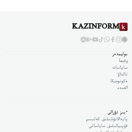
KAZINFORM
بوليمدەر
وقيعا
ساياسات
تالداۋ
ەكونوميكا
الەمدە
ءبىز تۋرالى
پايدالانۋشىلىق كەلىسىم
قۇپىيالىلىق ساياساتى