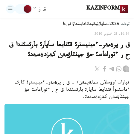
KAZINFORM
ق ز
ترەند:
2026-سايلاۋ
وقيعا
تاعايىنداۋ
اقوردا
16:34, 28 ءساۋىر 2010
ق ر پرةمةر-ءمينيسترئ قئتايعا ساپارئ بارئسئندا ق
ح ر ءتوراعاسئ حؤ جينتاؤمةن كةزدةسةدئ
قپارات /رؤسلان سذلةيمةن/ - ق ر پرةمةر-ءمينيسترئ كارئم
ءماسئموأ قئتايعا ساپارئ بارئسئندا ق ح ر ءتوراعاسئ حؤ
جينتاؤمةن كةزدةسةدئ.