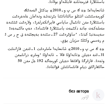
باسشئلارئ قذرمةتئنة قابئلداؤ بولادئ.
شانحايداعئ «ة ك س پ و-2010» بذكئل الةمدئك
كورمةسئنئث اشئلؤ سالتاناتئنا بئرنةشة ونداعان ةلدةردئث
باسشئلارئ مةن تانئمال ساياسي قايراتكةرلةرئ، ولاردئث ئشئندة
مةملةكةت جانة ذكئمةت باسشئلارئ قاتئسادئ، دةپ مالئمدةدئ
سةيسةنبئ كذنئ، ءساؤئردئث 27-سئندة بةيجئثدة ق ح ر س ئ
م رةسمي وكئلئ سزيان يؤي.
«ة ك س پ و-2010» شانحايدا مامئردئث 1-ئنةن قازاننئث
31-ئنة دةيئن «تاثداؤلئ قالا - تاثداؤلئ ءومئر» ذرانئمةن
وتةدئ. قازئرگئ ؤاقئتقا دةيئن كورمةگة 192 ةل مةن 50
حالئقارالئق ذيئم قاتئساتئنئن قؤاتتادئ.
без автора
اۆتور