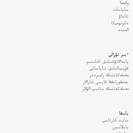
وقيعا
ساياسات
تالداۋ
ەكونوميكا
الەمدە
ءبىز تۋرالى
پايدالانۋشىلىق كەلىسىم
قۇپىيالىلىق ساياساتى
مەملەكەتتىك رامىزدەر
جەمقورلىققا قارسى شارالار
مەملەكەتتىك ساتىپ الۋلار
باسقا
سايت كارتاسى
بايلانىس