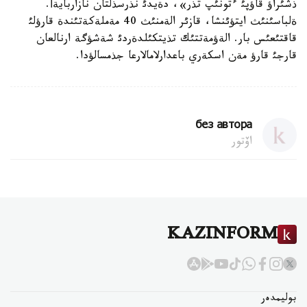
ذشئراؤ قاؤپئ ءتونئپ تذر»، دةيدئ نذرسذلتان نازاربايةأ.
ةلباسئنئث ايتؤئنشا، قازئر الةمنئث 40 مةملةكةتئندة قارؤلئ
قاقتئعئس بار. الةؤمةتتئك تذيتكئلدةردئ شةشؤگة ارنالعان
قارجئ قارؤ مةن اسكةري باعدارلامالارعا جذمسالؤدا.
без автора
اۆتور
KAZINFORM
بوليمدەر