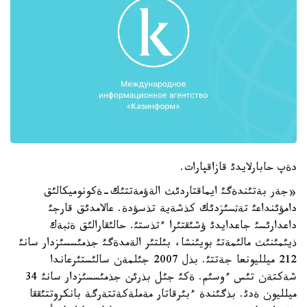
دةپ حابارلايدئ قازاقپارات.
«جةر بةتئندةگئ ايماقتاردئث الةؤمةتتئك-ةكونوميكالئق
دامؤئنداعئ تةثسئزدئك كذشةية تذسؤدة. عالامدئق قارجئ
داعدارئسئ جاعدايدئ ؤشئقتئرا ءتذستئ. حالئقارالئق ةثبةك
ذيئمئنئث مالئمةتئ بويئنشا، بئلتئر الةمدةگئ جذمئسسئزدار سانئ
212 ميلليونعا جةتتئ. بذل 2007 جئلمةن سالئستئرعاندا
شةكتةن تئس ءوسئم. ةكئ جئل بذرئن جذمئسسئزدار سانئ 34
ميلليون ةدئ. بذگئندة ءبئرقاتار مةملةكةتتةرگة بانكروتتئققا