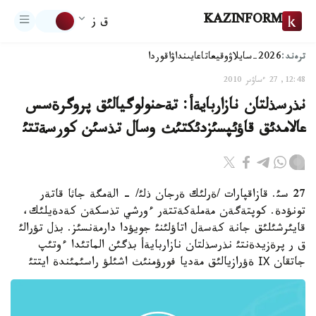
KAZINFORM
ق ز
ترەند:
2026-سايلاۋ
وقيعا
تاعايىنداۋ
اقوردا
12:48, 27 ءساۋىر 2010
نذرسذلتان نازاربايةأ: تةحنولوگيالئق پروگرةسس
عالامدئق قاؤئپسئزدئكتئث وسال تذسئن كورسةتتئ
27 سئ. قازاقپارات /ةرلئك ةرجان ذلئ/ - الةمگة جاثا قاتةر
تونؤدة. كوپتةگةن مةملةكةتتةر ءورشي تذسكةن كةدةيلئك،
قايئرشئلئق جانة كةسةل اتاؤلئنئ جويؤدا دارمةنسئز. بذل تؤرالئ
ق ر پرةزيدةنتئ نذرسذلتان نازاربايةأ بذگئن الماتئدا ءوتئپ
جاتقان ІХ ةؤرازيالئق مةديا فورؤمنئث اشئلؤ راسئمئندة ايتتئ