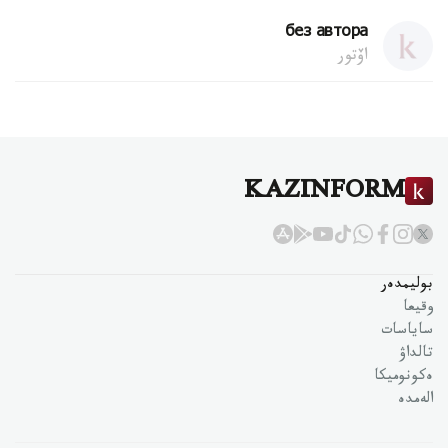
без автора
اۆتور
KAZINFORM
بوليمدەر
وقيعا
ساياسات
تالداۋ
ەكونوميكا
الەمدە