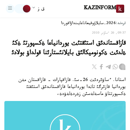
KAZINFORM
ق ز
ترەند:
2026-سايلاۋ
وقيعا
تاعايىنداۋ
اقوردا
09:57, 26 ءساۋىر 2010
قازاقستاندئق استئقتئث يوردانياعا ةكسپورتئ ةكئ
ةلدئث ةكونوميكالئق بايلانئستارئنا قولداؤ بولادئ
استانا. ءساؤئردئث 26-سئ. قازاقپارات - قازاقستان مةن
يوردانيا قازئرگئ تاثدا يوردانياعا قازاقستاندئق استئقتئ
ةكسپورتتاؤ ماسةلةسئن زةردةلةؤدة،