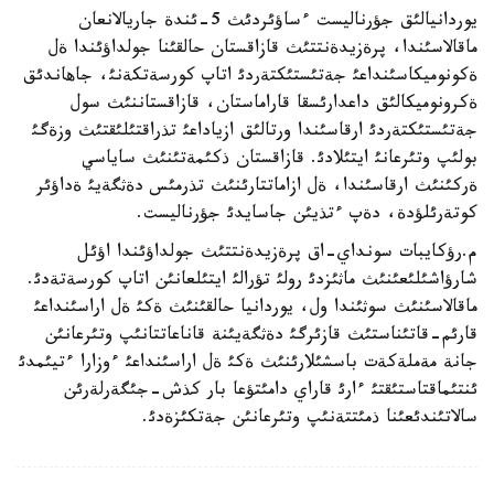
يوردانيالئق جؤرناليست ءساؤئردئث 5-ئندة جاريالانعان
ماقالاسئندا، پرةزيدةنتتئث قازاقستان حالقئنا جولداؤئندا ةل
ةكونوميكاسئنداعئ جةتئستئكتةردئ اتاپ كورسةتكةنئ، جاهاندئق
ةكرونوميكالئق داعدارئسقا قاراماستان، قازاقستاننئث سول
جةتئستئكتةردئ ارقاسئندا ورتالئق ازياداعئ تذراقتئلئقتئث وزةگئ
بولئپ وتئرعانئ ايتئلادئ. قازاقستان ذكئمةتئنئث ساياسي
ةركئنئث ارقاسئندا، ةل ازاماتتارئنئث تذرمئس دةثگةيئ ةداؤئر
كوتةرئلؤدة، دةپ ءتذيئن جاسايدئ جؤرناليست.
م.رؤكايبات سونداي-اق پرةزيدةنتتئث جولداؤئندا اؤئل
شارؤاشئلئعئنئث ماثئزدئ رولئ تؤرالئ ايتئلعانئن اتاپ كورسةتةدئ.
ماقالاسئنئث سوثئندا ول، يوردانيا حالقئنئث ةكئ ةل اراسئنداعئ
قارئم-قاتئناستئث قازئرگئ دةثگةيئنة قاناعاتتانئپ وتئرعانئن
جانة مةملةكةت باسشئلارئنئث ةكئ ةل اراسئنداعئ ءوزارا ءتيئمدئ
ئنتئماقتاستئقتئ ءارئ قاراي دامئتؤعا بار كذش-جئگةرلةرئن
سالاتئندئعئنا ذمئتتةنئپ وتئرعانئن جةتكئزةدئ.