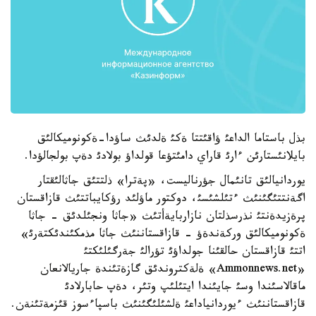
بذل باستاما الداعئ ؤاقئتتا ةكئ ةلدئث ساؤدا-ةكونوميكالئق
بايلانئستارئن ءارئ قاراي دامئتؤعا قولداؤ بولادئ دةپ بولجالؤدا.
يوردانيالئق تانئمال جؤرناليست، «پةترا» ذلتتئق جاثالئقتار
اگةنتتئگئنئث ءتئلشئسئ، دوكتور ماؤلئد رؤكايباتتئث قازاقستان
پرةزيدةنتئ نذرسذلتان نازاربايةأتئث «جاثا ونجئلدئق - جاثا
ةكونوميكالئق وركةندةؤ - قازاقستاننئث جاثا مذمكئندئكتةرئ»
اتتئ قازاقستان حالقئنا جولداؤئ تؤرالئ جةرگئلئكتئ
«Ammonnews.net» ةلةكتروندئق گازةتئندة جاريالانعان
ماقالاسئندا وسئ جايئندا ايتئلئپ وتئر، دةپ حابارلادئ
قازاقستاننئث ءيوردانياداعئ ةلشئلئگئنئث باسپاءسوز قئزمةتئنةن.