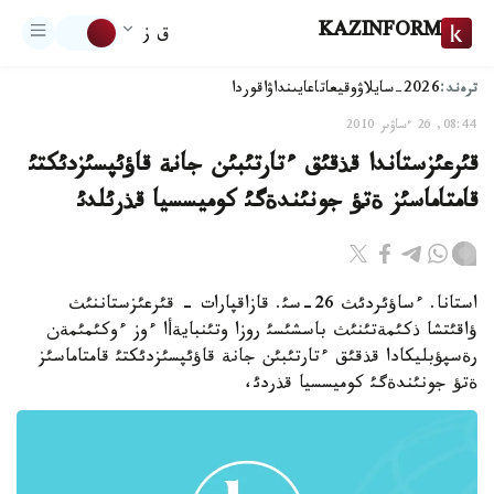
KAZINFORM
ق ز
ترەند:
2026-سايلاۋ
وقيعا
تاعايىنداۋ
اقوردا
08:44, 26 ءساۋىر 2010
قئرعئزستاندا قذقئق ءتارتئبئن جانة قاؤئپسئزدئكتئ
قامتاماسئز ةتؤ جونئندةگئ كوميسسيا قذرئلدئ
استانا. ءساؤئردئث 26-سئ. قازاقپارات - قئرعئزستاننئث
ؤاقئتشا ذكئمةتئنئث باسشئسئ روزا وتئنبايةأا ءوز ءوكئمئمةن
رةسپؤبليكادا قذقئق ءتارتئبئن جانة قاؤئپسئزدئكتئ قامتاماسئز
ةتؤ جونئندةگئ كوميسسيا قذردئ،