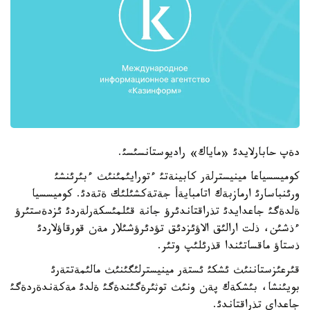
دةپ حابارلايدئ «ماياك» راديوستانسئسئ.
كوميسسياعا مينيسترلةر كابينةتئ ءتورايئمئنئث ءبئرئنشئ
ورئنباسارئ ارمازبةك اتامبايةأ جةتةكشئلئك ةتةدئ. كوميسسيا
ةلدةگئ جاعدايدئ تذراقتاندئرؤ جانة قئلمئسكةرلةردئ ئزدةستئرؤ
ءذشئن، ذلت ارالئق الاؤئزدئق تؤدئرؤشئلار مةن قورقاؤلاردئ
ذستاؤ ماقساتئندا قذرئلئپ وتئر.
قئرعئزستاننئث ئشكئ ئستةر مينيسترلئگئنئث مالئمةتتةرئ
بويئنشا، بئشكةك پةن ونئث توثئرةگئندةگئ ةلدئ مةكةندةردةگئ
جاعداي تذراقتاندئ.