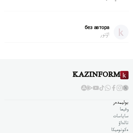
без автора
اۆتور
KAZINFORM
بوليمدەر
وقيعا
ساياسات
تالداۋ
ەكونوميكا