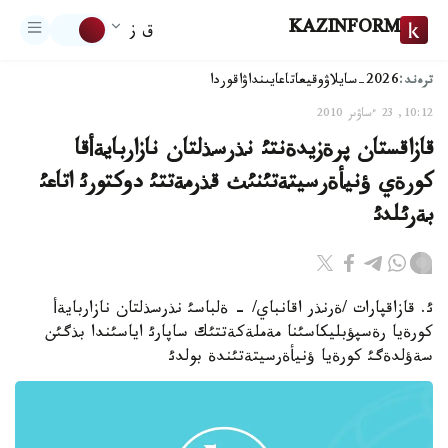
KAZINFORM
ق ز
ترەند:
2026-سايلاۋ
وقيعا
تاعايىنداۋ
اقوردا
10:12, 23 ءساۋىر 2010
قازاقستان پرةزيدةنتئ نذرسذلتان نازاربايةأقا
كورةي ؤنيأةرسيتةتئنئث قذرمةتتئ دوكتورئ اتاعئ
بةرئلدئ
ئ. قازاقپارات /ةرنذر اقانباي/ - ةلباسئ نذرسذلتان نازاربايةأ
كورةيا رةسپؤبليكاسئنا مةملةكةتتئك ساپارئ اياسئندا بذگئن
سةؤلدةگئ كورةيا ؤنيأةرسيتةتئندة بولدئ