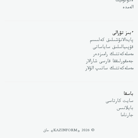
ەكونوميكا
الەمدە
ءبىز تۋرالى
پايدالانۋشىلىق كەلىسىم
قۇپىيالىلىق ساياساتى
مەملەكەتتىك رامىزدەر
جەمقورلىققا قارسى شارالار
مەملەكەتتىك ساتىپ الۋلار
باسقا
سايت كارتاسى
بايلانىس
جارناما
© 2026 «KAZINFORM» حاق