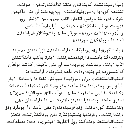
ؤنيأةرسيتةتتئث كوپتةگةن مئقتئ تذلةكتةرئمةن، سونئث
ئشئندة كورةيا رةسپؤبليكاسئنئث پرةزيدةنتئ لي مئن باكپةن
بئرگة قذرمةتئ دوكتور اتاعئن الئپ جذرؤ مةن ءذشئن زور
قذرمةت بولئپ تابئلادئ»، دةدئ ن. نازاربايةأ اتالمئش
ؤنيأةرسيتةتتئث پروفةسسورلار جانة وقئتؤشئلار قذرامئنئث
الدئندا سويلةگةن سوزئندة.
ةلباسئ كورةيا رةسپؤبليكاسئ قازاقستاننئث ازيا تئنئق مذحيتئ
وثئرئندةگئ باسئمدئ ارئپتةستةرئنئث ءبئرئ بولئپ تابئلاتئنئن
اتاپ ءوتتئ. «مةنئث پرةزيدةنت لي مئن باكپةن كةشة بولعان
كةلئسسوزدةرئم بئزدةردئث ةلدةرئمئزدئث اراسئنداعئ
ئنتئماقتاستئقتئث ذزاق مةرزئمدئ سيپاتئن تاعئ دا راستادئ. ءبئز
تاياؤ پةرسپةكتيأادا ةكئ جاقتئ ةكونوميكالئق ئنتئماقتاستئقتاعئ
ةكپئندئ عئلئمي سئيئمدئ جانة يننوأاسيالئق جوبالاردئ جذزةگة
اسئرؤ جاعئنا ويئستئراتئنئمئز ماثئزدئ. مذندا قازاقستان مةن
وثتذستئك كورةيانئث ؤنيأةرسيتةتتةرئ مةن باسقا دا جوعارئ وقؤ
ورئندارئنئث، زةرتتةؤ ينستيتؤتتارئ مةن ورتالئقتارئنئث تئعئز
ئنتئماقتاستئعئ جةتةكشئ رول اتقارؤئ ءتيئس»، دةدئ مةملةكةت