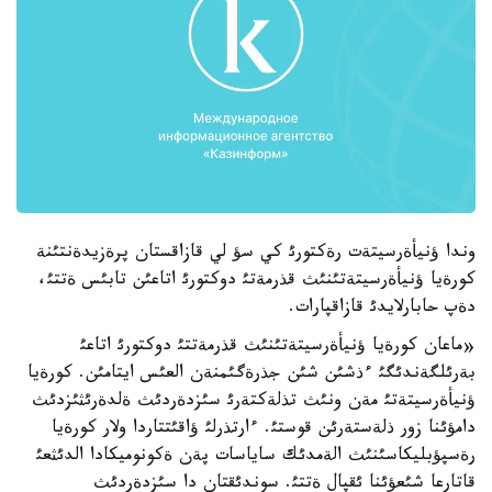
وندا ؤنيأةرسيتةت رةكتورئ كي سؤ لي قازاقستان پرةزيدةنتئنة
كورةيا ؤنيأةرسيتةتئنئث قذرمةتئ دوكتورئ اتاعئن تابئس ةتتئ،
دةپ حابارلايدئ قازاقپارات.
«ماعان كورةيا ؤنيأةرسيتةتئنئث قذرمةتتئ دوكتورئ اتاعئ
بةرئلگةندئگئ ءذشئن شئن جذرةگئمنةن العئس ايتامئن. كورةيا
ؤنيأةرسيتةتئ مةن ونئث تذلةكتةرئ سئزدةردئث ةلدةرئثئزدئث
دامؤئنا زور ذلةستةرئن قوستئ. ءارتذرلئ ؤاقئتتاردا ولار كورةيا
رةسپؤبليكاسئنئث الةمدئك ساياسات پةن ةكونوميكادا الدئثعئ
قاتارعا شئعؤئنا ئقپال ةتتئ. سوندئقتان دا سئزدةردئث