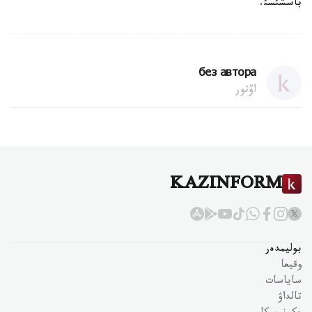
باسشئسئ.
без автора
اۆتور
KAZINFORM
بوليمدەر
وقيعا
ساياسات
تالداۋ