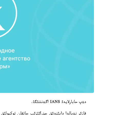
دةپ حابارلايدئ IANS اگةنتتئگئ.