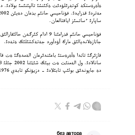
ساپارئ ءساتسئز اياقتالعان.
فؤناحيسي حانئم قذرامئنا 9 ادام 
جاثازةلانديالئق مارك أؤدأورد جةتةكشئلئك ةتةدئ.
قازئرگئ تاثدا ةأةرةستئ باعئندئرعان الةمدةگئ ةث ق
دة جاپوندئق بولئپ تابئلادئ - دزيؤنكو تابةي 1976 جئلئ شئثعا كوتةرئلگةن بولاتئن.
без автора