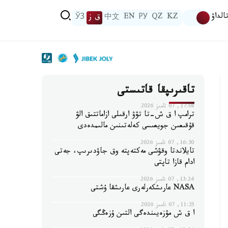
الداۋ
KZ
QZ
РУ
EN
中文
ق ز
ЎЗ
تاقىرىپقا قاتىستى
17:08, 07 تامىز 2026
ترامپ ا ق ش-تا تۋۋ ارقىلى ازاماتتىق الۋ
قۇقىعىن جويعىسى كەلەتىنىن مالىمدەدى
16:30, 07 تامىز 2026
تايلاندتا وقۋشى مەكتەپتە وق جاۋدىرىپ، جەتى
ادام قازا تاپتى
13:24, 07 تامىز 2026
NASA عارىشكەرلەرى عارىشقا ۇشتى
11:25, 07 تامىز 2026
ا ق ش مۋزەيىندەگى التىن ۇزەڭگى