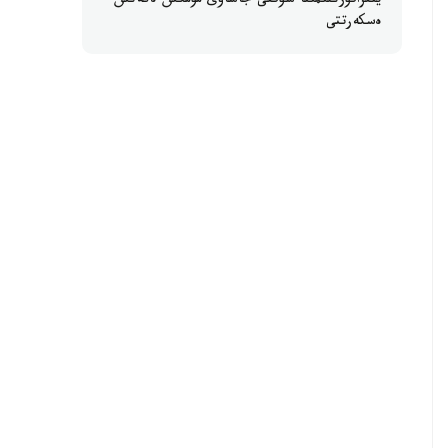
ينفراقۇرىلىمىنا سوققى جاساۋى مۇمكىن ەكەنىن
ەسكەرتتى