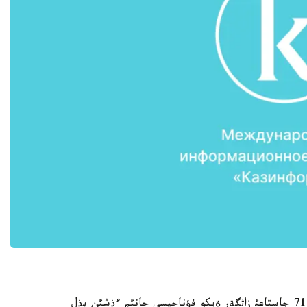
قازئر نةپالدا دايئندئق جذرگئزئپ جاتقان توكيولئق 71 جاستاعئ زاثگةر ةيكو فؤناحيسي حانئم ءذشئن بذل