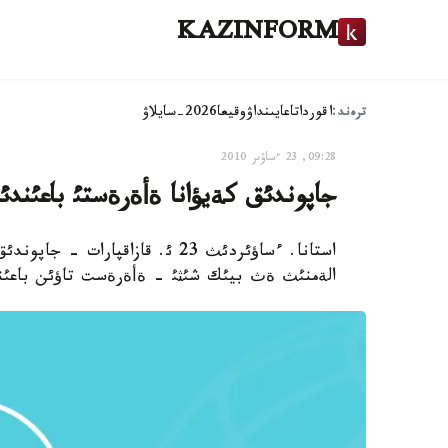
KAZINFORM
ترەند:
اقوردا
تاعايىنداۋ
وقيعا
2026-سايلاۋ
09:28, 23 ءساۋىر 2010
جاپوندئق كةيؤانا ةأةرةستئ باعئندئ
استانا. ءساؤئردئث 23 ئ. قازاقپار
الةمنئث ةث بيئك شئثئ - ةأةرةست تاؤئن باعئن