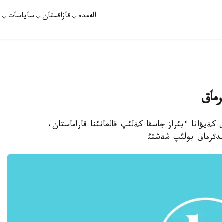
الەمدە
قازاقستان
ساياسات
ت
رماق
ات - جاپوندئق كةيؤانا ءبئراز جاسقا كةلئپ قالعانئنا قاراماستان،
دئرماق بولئپ شةشتئ