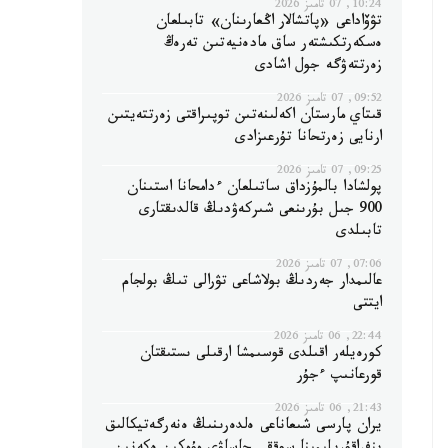
10:24, 07 تامىز 2026
تۋۆاداعى «پاتشالار اڭعارىنان» تابىلعان
ەسكەرتكىشتەر ساق مادەنيەتىن تەرەڭ
زەرتتەۋگە جول اشادى
09:52, 07 تامىز 2026
قىتاي مارستان اكەلىنەتىن توپىراقتى زەرتتەيتىن
ارنايى زەرتحانا تۇرعىزادى
09:25, 07 تامىز 2026
پولشادا بالمۇزداق ساتىلعان ءدامحانا استىنان
900 جىل بۇرىنعى شىركەۋدىڭ قالدىقتارى
تابىلدى
07:06, 07 تامىز 2026
عالىمدار جەردىڭ بولاشاعى تۋرالى تىڭ بولجام
ايتتى
22:44, 06 تامىز 2026
كورەيلەر اقىلدى قوسىمشا ارقىلى ىستىقتان
قورعانىپ ءجۇر
21:43, 06 تامىز 2026
يران پارسى شىعاناعى ەلدەرىنىڭ ەنەرگەتيكالىق