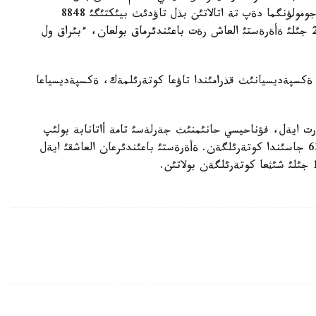
ةأةرةستكة كوتةرئلؤدئث ةكئنشئ تالپئنئسئ بولادئ. دجومولؤنگما دةپ تة اتالاتئن بذل تاؤدئث بيئكتئگئ 8848
مةتردئ قذرايدئ. فؤناحيسي حانئم بذعان دةيئن 2002 جئلئ ةأةرةستئ العاش رةت باعئندئرماق بولعان، ءبئراق ول
كئرگةن حالئقارالئق ةكسپةديسيانئث قذرامئندا تاؤعا كوتةرئلمةك، ةكسپةديسياعا
ارت ايةل، فؤناحيسي حانئمنئث جةرلةسئ تامة أاتانابة بولئپ
سانالادئ. ول الةمنئث ةث بيئك شئثئنا 2002 جئلئ 63 جاسئندا كوتةرئلگةن. ةأةرةستئ باعئندئرعان العاشقئ ايةل