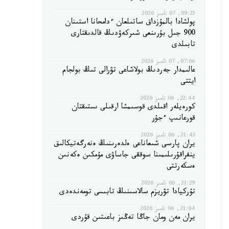
09:25, 07 تامىز 2026
پولشادا بالمۇزداق ساتىلعان ءدامحانا استىنان
900 جىل بۇرىنعى شىركەۋدىڭ قالدىقتارى
تابىلدى
07:06, 07 تامىز 2026
عالىمدار جەردىڭ بولاشاعى تۋرالى تىڭ بولجام
ايتتى
22:44, 06 تامىز 2026
كورەيلەر اقىلدى قوسىمشا ارقىلى ىستىقتان
قورعانىپ ءجۇر
21:43, 06 تامىز 2026
يران پارسى شىعاناعى ەلدەرىنىڭ ەنەرگەتيكالىق
ينفراقۇرىلىمىنا سوققى جاساۋى مۇمكىن ەكەنىن
ەسكەرتتى
21:29, 06 تامىز 2026
تۇركيادا تۋريزم سالاسىنىڭ تابىسى تومەندەدى
21:04, 06 تامىز 2026
يران مەن ومان جاڭا تەڭىز باعىتىن قۇردى