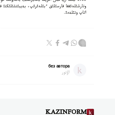
1955 جئلئ ازيا مةن افريكا ةلدةرئنئث باندؤنگ 
وتارشئلدئققا قارسئلئق ءبئلدئرئپ، بةيبئتشئلئكتئ قو
اتاپ وتئلةدئ.
без автора
اۆتور
KAZINFORM