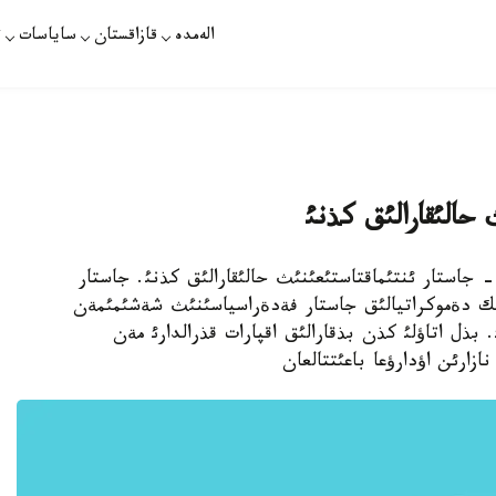
الەمدە
قازاقستان
ساياسات
ت
حالئقارالئق كذنئ
رات. - ةرتةث - جاستار ئنتئماقتاستئعئنئث حالئقارالئق كذنئ. جاستار
لئك دةموكراتيالئق جاستار فةدةراسياسئنئث شةشئمئمةن
 كةلةدئ. بذل اتاؤلئ كذن بذقارالئق اقپارات قذرالدارئ مةن
زارئن اؤدارؤعا باعئتتالعان