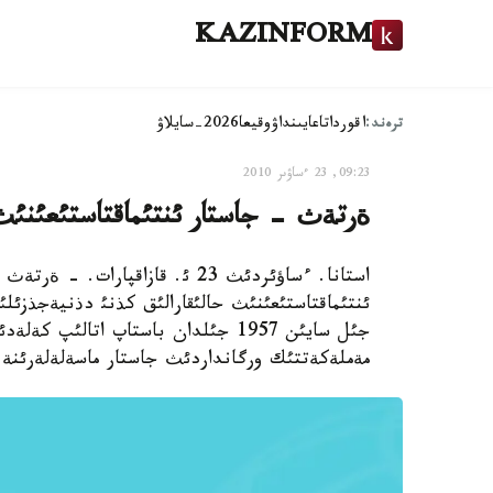
KAZINFORM
ترەند:
اقوردا
تاعايىنداۋ
وقيعا
2026-سايلاۋ
09:23, 23 ءساۋىر 2010
ةرتةث - جاستار ئنتئماقتاستئعئنئث 
استانا. ءساؤئردئث 23 ئ. قازاقپا
ئنتئماقتاستئعئنئث حالئقارالئق كذنئ دذنيةجذزئ
جئل سايئن 1957 جئلدان باستاپ اتالئپ
مةملةكةتتئك ورگانداردئث جاستار ماسةلةلةرئنة نا