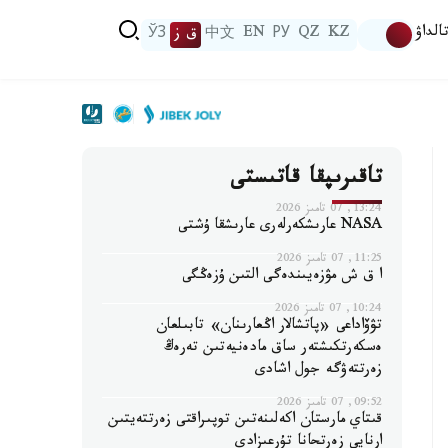
الداۋ
KZ
QZ
РУ
EN
中文
ق ز
ЎЗ
تاقىرىپقا قاتىستى
13:24, 07 تامىز 2026
NASA عارىشكەرلەرى عارىشقا ۇشتى
11:25, 07 تامىز 2026
ا ق ش مۋزەيىندەگى التىن ۇزەڭگى
10:24, 07 تامىز 2026
تۋۆاداعى «پاتشالار اڭعارىنان» تابىلعان
ەسكەرتكىشتەر ساق مادەنيەتىن تەرەڭ
زەرتتەۋگە جول اشادى
09:52, 07 تامىز 2026
قىتاي مارستان اكەلىنەتىن توپىراقتى زەرتتەيتىن
ارنايى زەرتحانا تۇرعىزادى