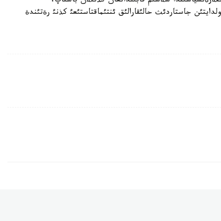
كونفةرةنسياسئندا شةشئم قابئلدانعان كذننةن باستاپ،
لدايتئن جاستاردئث حالئقارالئق ئنتئماقتاستئعئ كذنئ رةتئندة