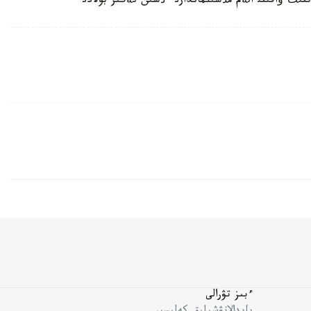
ءبىز تۋرالى