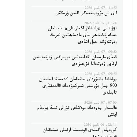
11:25, 07 تامىز 2026
ا ق ش مۋزەيىندەگى التىن ۇزەڭگى
10:24, 07 تامىز 2026
تۋۆاداعى «پاتشالار اڭعارىنان» تابىلعان
ەسكەرتكىشتەر ساق مادەنيەتىن تەرەڭ
زەرتتەۋگە جول اشادى
09:52, 07 تامىز 2026
قىتاي مارستان اكەلىنەتىن توپىراقتى زەرتتەيتىن
ارنايى زەرتحانا تۇرعىزادى
09:25, 07 تامىز 2026
پولشادا بالمۇزداق ساتىلعان ءدامحانا استىنان
900 جىل بۇرىنعى شىركەۋدىڭ قالدىقتارى
تابىلدى
07:06, 07 تامىز 2026
عالىمدار جەردىڭ بولاشاعى تۋرالى تىڭ بولجام
ايتتى
22:44, 06 تامىز 2026
كورەيلەر اقىلدى قوسىمشا ارقىلى ىستىقتان