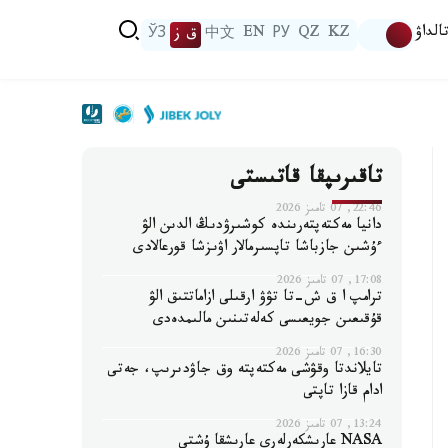
الداۋ
KZ
QZ
РУ
EN
中文
ق ز
ЎЗ
تاقىرىپقا قاتىستى
22:46, 07 تامىز 2026
دانيا مەكتەپتەرىندە كوشىرۋدىڭ الدىن الۋ
ءۇشىن جازباشا تاپسىرمالار اۋىزشا قورعالادى
17:08, 07 تامىز 2026
ترامپ ا ق ش-تا تۋۋ ارقىلى ازاماتتىق الۋ
قۇقىعىن جويعىسى كەلەتىنىن مالىمدەدى
16:30, 07 تامىز 2026
تايلاندتا وقۋشى مەكتەپتە وق جاۋدىرىپ، جەتى
ادام قازا تاپتى
13:24, 07 تامىز 2026
NASA عارىشكەرلەرى عارىشقا ۇشتى