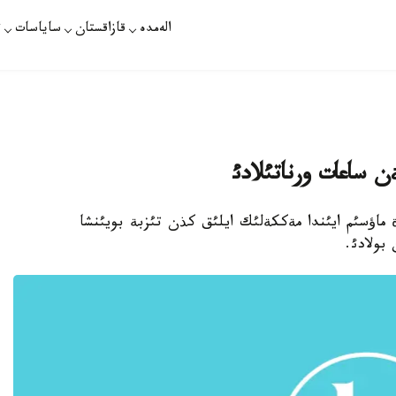
الەمدە
قازاقستان
ساياسات
ت
 ساعات ورناتئلادئ
رات - مةككةدة ماؤسئم ايئندا مةككةلئك ايلئق كذن تئزبة بويئنشا
بولادئ.