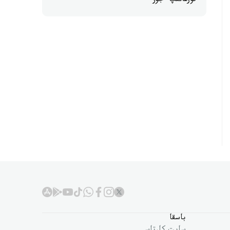
قورعانىپ ءجۇر
باسقا