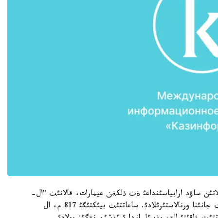
تئن ساؤد ارابياسئنداعئ ةث ذلكةن عيمارات، قالانئث "ال-
حارام ءال-مةككي اش-شاريف" اتتئ باس مةشئتئنئث جانئنا ورنالاستئرئلادئ. ساعاتتئث بيئكتئگئ 817 م، ال