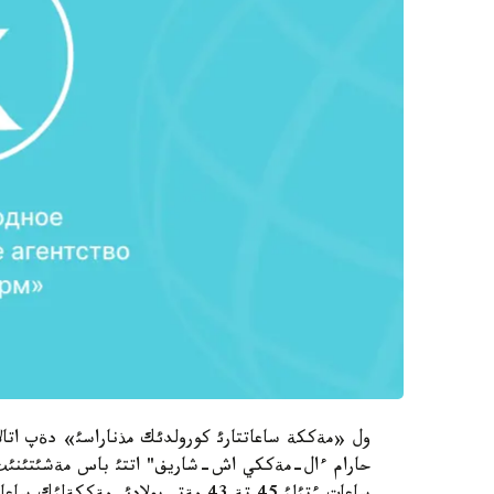
ول «مةككة ساعاتتارئ كورولدئك مذناراسئ» دةپ اتالا