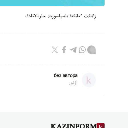
زاثنئث ءماتئنئ باسپاسوزدة جاريالانادئ.
без автора
اۆتور