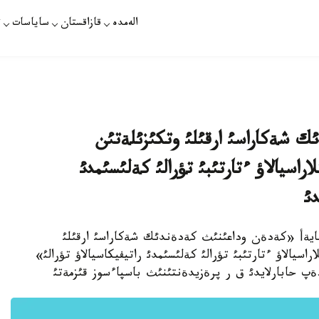
الەمدە
قازاقستان
ساياسات
ت
 شةكاراسئ ارقئلئ وتكئزئلةتئن
اسيالاؤ ءتارتئبئ تؤرالئ كةلئسئمدئ
دئ
بايةأ «كةدةن وداعئنئث كةدةندئك شةكاراسئ ارقئلئ
يالاؤ ءتارتئبئ تؤرالئ كةلئسئمدئ راتيفيكاسيالاؤ تؤرالئ»
ةپ حابارلايدئ ق ر پرةزيدةنتئنئث باسپاءسوز قئزمةتئ