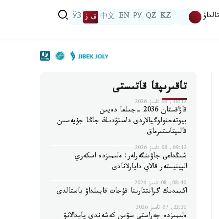
الداۋ
KZ
QZ
РУ
EN
中文
ق ز
ЎЗ
تاقىرىپقا قاتىستى
10:12, 08 تامىز 2026
قازاقستان 2036 -جىلعا دەيىن
بيوتەحنولوگيالاردى دامىتۋدىڭ جاڭا جۇيەسىن
قالىپتاستىرماق
09:12, 08 تامىز 2026
شىڭداعى جاۋىنگەرلەر: ەلىمىزدە اسكەري
الپينيستەر قالاي دايارلانادى
08:40, 08 تامىز 2026
اكىمدىك گرانتتارىنا قۇجات قابىلداۋ باستالدى
22:31, 07 تامىز 2026
ەلىمىزدە جەراستى سۋىن كەشەندى پايدالانۋ