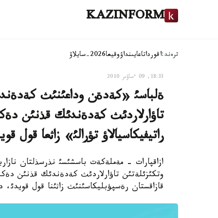
KAZINFORM
ترەند:
اقوردا
تاعايىنداۋ
وقيعا
2026-سايلاۋ
18:33, 09 ءساۋىر 2010
ةلباسئ «كةدةن وداعئنئث كةدةندئك
تاؤارلاردئث كةدةندئك قذنئن دةكلار
راتيفيكاسيالاؤ تؤرالئ» زاثعا قول قوي
ازاقپارات - مةملةكةت باسشئسئ نذرسذلتان نازار
وتكئزئلةتئن تاؤارلاردئث كةدةندئك قذنئن دةكلاراس
قازاقستان رةسپؤبليكاسئنئث زاثئنا قول قويدئ، د