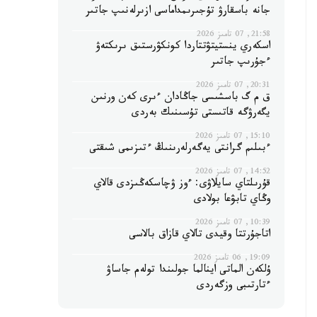
جانە باسقارۋ تۇجىرىمداماسى ازىرلەنىپ جاتىر
21:58, 07 تامىز 2026
اسكەري ينستيتۋتتاردا كونكۋرستىق ىرىكتەۋ
ءجۇرىپ جاتىر
20:31, 07 تامىز 2026
ق م گ باسشىسى جاڭادان ءىرى كەن ورنىن
يگەرۋگە قاتىستى تۇسىنىك بەردى
15:10, 07 تامىز 2026
ءبىلىم گرانتى يەگەرلەرىنىڭ ءتىزىمى شىقتى
14:52, 07 تامىز 2026
قۇرىلتاي سايلاۋى: ءوز ۋچاسكەڭىزدى قالاي
وڭاي تابۋعا بولادى
10:39, 07 تامىز 2026
اتاجۇرتتا وقيدى تالاي قازاق بالاسى
19:09, 06 تامىز 2026
ۇلكەن الماتى اينالما جولىندا تولەم جاساۋ
ءتارتىبى وزگەردى