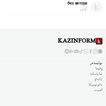
без автора
اۆتور
KAZINFORM
بوليمدەر
وقيعا
ساياسات
تالداۋ
ەكونوميكا
الەمدە