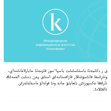
ق ر ذكئمةتئ باسشئسئنئث باسپاءسوز قئزمةتئ حابارلاعانئنداي،
وتئرئسقا قاتئسؤشئلار قازاقستاندئق استئق پةن ذننئث الةمدئك
نارئققا ةكسپورتئن ذلعايتؤ جانة ونئ قولداؤ ماسةلةلةرئن
تالقئلادئ.