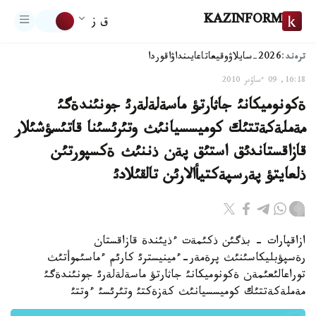
KAZINFORM
ق ز
ترەند:
2026-سايلاۋ
وقيعا
تاعايىنداۋ
اقوردا
16:18, 09 ءساۋىر 2010
ةكونوميكانئ جاثارتؤ ماسةلةلةرئ جونئندةگئ
مةملةكةتتئك كوميسسيانئث وتئرئسئنا قاتئسؤشئلار
قازاقستاندئق استئق پةن ذننئث ةكسپورتئن
ذلعايتؤ پةرسپةكتيأالارئن تالقئلادئ
ازاقپارات - بذگئن ذكئمةت ءذيئندة قازاقستان
رةسپؤبليكاسئنئث پرةمةر-ءمينيسترئ كارئم ءماسئموأتئث
توراعالئعئمةن ةكونوميكانئ جاثارتؤ ماسةلةلةرئ جونئندةگئ
مةملةكةتتئك كوميسسيانئث كةزةكتئ وتئرئسئ ءوتتئ