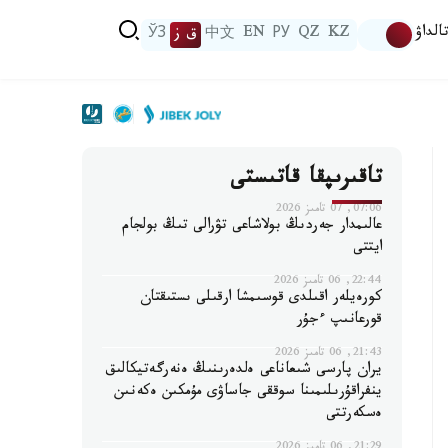
الداۋ
KZ
QZ
РУ
EN
中文
ق ز
ЎЗ
تاقىرىپقا قاتىستى
07:06, 07 تامىز 2026
عالىمدار جەردىڭ بولاشاعى تۋرالى تىڭ بولجام
ايتتى
22:44, 06 تامىز 2026
كورەيلەر اقىلدى قوسىمشا ارقىلى ىستىقتان
قورعانىپ ءجۇر
21:43, 06 تامىز 2026
يران پارسى شىعاناعى ەلدەرىنىڭ ەنەرگەتيكالىق
ينفراقۇرىلىمىنا سوققى جاساۋى مۇمكىن ەكەنىن
ەسكەرتتى