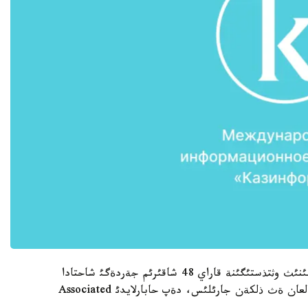
وقيعا باتئس أيرگينيانئث ورتالئعئ - چارلستون قالاسئنئث وثتذستئگئنة قاراي 48 شاقئرئم جةردةگئ شاحتادا
بولعان. بذل وسئ شاحتادا 1984 جئلدان بةرئ ورئن العان ةث ذلكةن جارئلئس، دةپ حابارلايدئ Associated