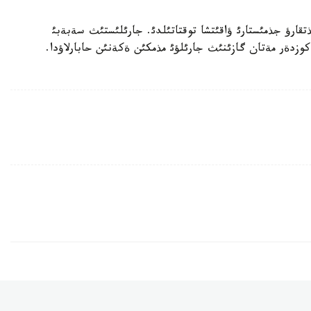
تقارؤ جذمئستارئ ؤاقئتشا توقتاتئلدئ. جارئلئستئث سةبةبئ
كوزدةر مةتان گازئنئث جارئلؤئ مذمكئن ةكةنئن حابارلاؤدا.