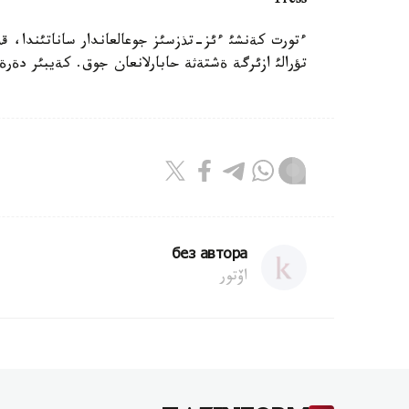
Press
ءتورت كةنشئ ءئز-تذزسئز جوعالعاندار ساناتئندا، قذ
تؤرالئ ازئرگة ةشتةثة حابارلانعان جوق. كةيبئر دةرة
без автора
اۆتور