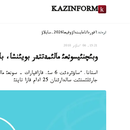
KAZINFORM
ترەند:
اقوردا
تاعايىنداۋ
وقيعا
2026-سايلاۋ
15:21, 06 ءساۋىر 2010
وبئچنئيسوثعئ مالئمةتتةر بويئنشا، ب
استانا. ءساؤئردئث 6 سئ. قازاقپارا
جارئلئستئث سالدارئنان 25 ادام قازا تاپتئ