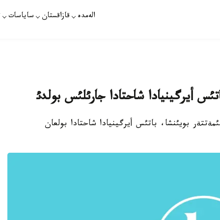
الەمدە
قازاقستان
ساياسات
ت
اتئس أيرگينيادا شاحتادا جارئلئس بولدئ
ت - سوثعئ مالئمةتتةر بويئنشا، باتئس أيرگينيادا شاحتادا بولعان