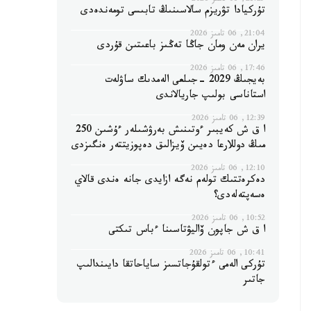
21:29, 06 تامىز 2026
تۇركيادا تۋريزم سالاسىنىڭ تابىسى تومەندەدى
21:04, 06 تامىز 2026
يران مەن ومان جاڭا تەڭىز باعىتىن قۇردى
17:46, 06 تامىز 2026
بەيجىڭ 2029 -جىلعى الەمدىك ساۋلەت
استاناسى بولىپ جاريالاندى
12:39, 06 تامىز 2026
ا ق ش كەيبىر ءوتىنىش بەرۋشىلەر ءۇشىن 250
مىڭ دوللارعا دەيىن ۆيزالىق دەپوزيتتەر ەنگىزدى
12:10, 06 تامىز 2026
دەكرەتتىك تولەم نەگە ازايدى جانە ەندى قالاي
ەسەپتەلەدى؟
10:52, 06 تامىز 2026
ا ق ش جاپون ۆاليۋتاسىنا ءباس تىكتى
10:41, 06 تامىز 2026
تۇركى الەمى ءتولقۇجاتسىز ساياحاتقا دايىندالىپ
جاتىر