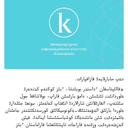
دةپ حابارلايدئ قازاقپارات.
«قالئپتاسقان ءداستذر بويئنشا، ءبئز كوكتةم كذندةرئ
ةلوردانئث تئنئسئن، دامؤ بارئسئن قاراپ، بولاشاققا جول
سئلتةپ، اتقارئلاتئن شارالاردئ انئقتاپ كةلةمئز. سوثعئ جئلدارئ
ةلوردا بارلئق الةؤمةتتئك-ةكونوميكالئق كورسةتكئشتةر جاعئنان
ةلئمئزدئث شئن مانئندةگئ كوشباسشئسئنا اينالدئ. قيئن
كةزةثدةردئث وزئندة قاراجات تاپشئلئعئنا قاراماستان ءبئز