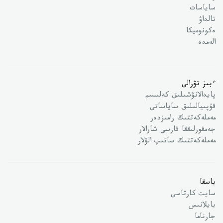
ساياسات
تالداۋ
ەكونوميكا
الەمدە
ءبىز تۋرالى
پايدالانۋشىلىق كەلىسىم
قۇپىيالىلىق ساياساتى
مەملەكەتتىك رامىزدەر
جەمقورلىققا قارسى شارالار
مەملەكەتتىك ساتىپ الۋلار
باسقا
سايت كارتاسى
بايلانىس
جارناما