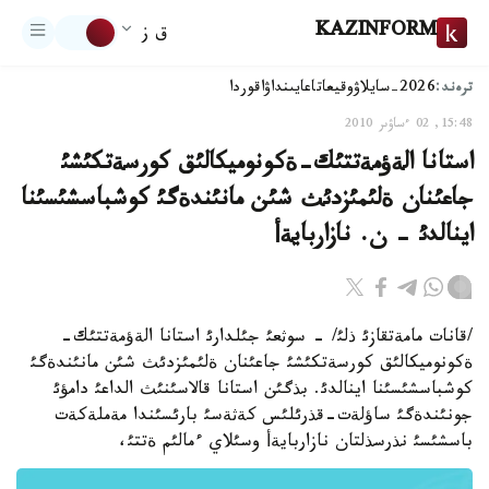
KAZINFORM
ق ز
ترەند:
2026-سايلاۋ
وقيعا
تاعايىنداۋ
اقوردا
15:48, 02 ءساۋىر 2010
استانا الةؤمةتتئك-ةكونوميكالئق كورسةتكئشئ
جاعئنان ةلئمئزدئث شئن مانئندةگئ كوشباسشئسئنا
اينالدئ - ن. نازاربايةأ
/قانات مامةتقازئ ذلئ/ - سوثعئ جئلدارئ استانا الةؤمةتتئك-
ةكونوميكالئق كورسةتكئشئ جاعئنان ةلئمئزدئث شئن مانئندةگئ
كوشباسشئسئنا اينالدئ. بذگئن استانا قالاسئنئث الداعئ دامؤئ
جونئندةگئ ساؤلةت-قذرئلئس كةثةسئ بارئسئندا مةملةكةت
باسشئسئ نذرسذلتان نازاربايةأ وسئلاي ءمالئم ةتتئ،