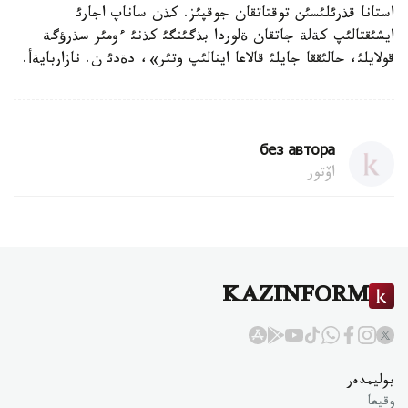
استانا قذرئلئسئن توقتاتقان جوقپئز. كذن ساناپ اجارئ
ايشئقتالئپ كةلة جاتقان ةلوردا بذگئنگئ كذنئ ءومئر سذرؤگة
قولايلئ، حالئققا جايلئ قالاعا اينالئپ وتئر»، دةدئ ن. نازاربايةأ.
без автора
اۆتور
KAZINFORM
بوليمدەر
وقيعا