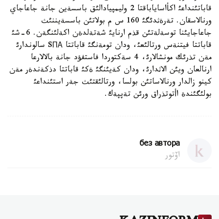
قاباتئنداعئ اكأاساياباقتا 2 وليمپيادالئق باسسةين جانة جاعاجاي
ورنالاسقان. تةرةثدئگئ 160 س م بولاتئن باسسةيننئث
جاعاجايئنا توسةلةتئن قذم ارنايئ شةتةلدةن اكةلئنگةن. 6-شئ
قاباتتا فيتنةس ورتالئعئ، ودان تومةنگئ قاباتتا SПА سالوندارئ
مةن تذرئك مونشالارئ، 4 سةكتوردا فاستفؤد جانة بالالارعا
ارنالعان ويئن الاثدارئ، ودان كةيئنگئ ةكئ قاباتتا دذكةندةر مةن
كينو زالدار ورنالاساتئن بولسا، ورتالئقتئث جةر استئنداعئ
بولئگئندة اأتوتذراق ورئن تةپپةك.
без автора
اۆتور