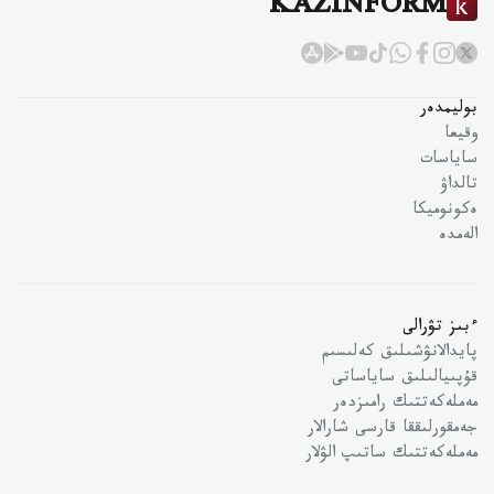
KAZINFORM
بوليمدەر
وقيعا
ساياسات
تالداۋ
ەكونوميكا
الەمدە
ءبىز تۋرالى
پايدالانۋشىلىق كەلىسىم
قۇپىيالىلىق ساياساتى
مەملەكەتتىك رامىزدەر
جەمقورلىققا قارسى شارالار
مەملەكەتتىك ساتىپ الۋلار