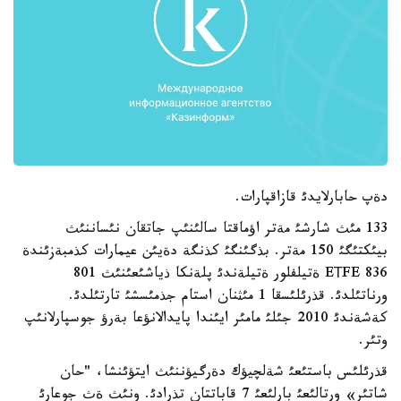
دةپ حابارلايدئ قازاقپارات.
133 مئث شارشئ مةتر اؤماقتا سالئنئپ جاتقان نئساننئث
بيئكتئگئ 150 مةتر. بذگئنگئ كذنگة دةيئن عيمارات كذمبةزئندة
836 EТFE ةتيلفلور ةتيلةندئ پلةنكا ذياشئعئنئث 801
ورناتئلدئ. قذرئلئسقا 1 مئثنان استام جذمئسشئ تارتئلدئ.
كةشةندئ 2010 جئلئ مامئر ايئندا پايدالانؤعا بةرؤ جوسپارلانئپ
وتئر.
قذرئلئس باستئعئ شةلچيؤك دةرگيؤننئث ايتؤئنشا، "حان
شاتئر» ورتالئعئ بارلئعئ 7 قاباتتان تذرادئ. ونئث ةث جوعارئ