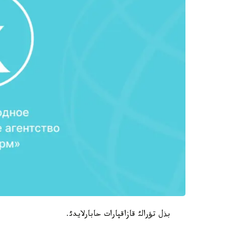
بذل تؤرالئ قازاقپارات حابارلايدئ.