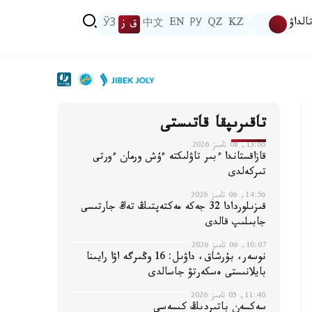
الداۋ
KZ
QZ
РУ
EN
中文
ق ز
ЎЗ
تاقىرىپقا قاتىستى
13:06, 08 تامىز 2026
قازاقستاندا ءبىر تاۋلىكتە ءۇش ورمان ءورتى
تىركەلدى
14:56, 06 تامىز 2026
قىزىلوردادا 32 جەكە مەكتەپتىڭ تەڭ جارتىسى
جابىلىپ قالدى
10:07, 06 تامىز 2026
نوسەر، بۇرشاق، داۋىل: 16 وڭىرگە اۋا رايىنا
بايلانىستى ەسكەرتۋ جاسالدى
11:40, 05 تامىز 2026
سەكسەن باتىردىڭ كىسەسى