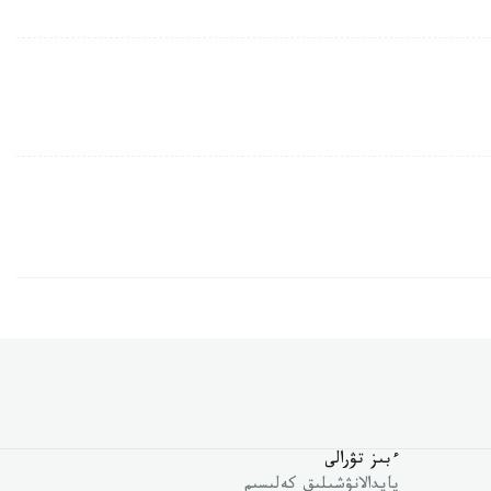
ءبىز تۋرالى
پايدالانۋشىلىق كەلىسىم