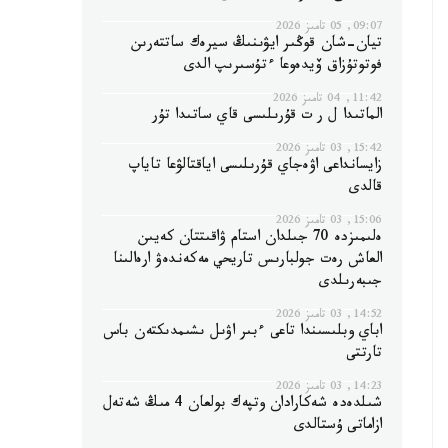
09:07, 05 تامىز 2026
تيان-شان قوڭىر ايۋىنىڭ سيرەك ساتتەرىن
فوتوتۇزاق ۆيدەوعا ءتۇسىرىپ الدى
11:42, 04 تامىز 2026
الماتىدا ل ر ت قۇرىلىسى قاي ساتىدا تۇر
15:42, 03 تامىز 2026
زايسانداعى اۋەجاي قۇرىلىسى اياقتالۋعا تاياپ
قالدى
15:06, 03 تامىز 2026
ەلىمىزدە 70 جىلدان استام ۋاقىتتان كەيىن
العاش رەت جولبارىس تاريحي مەكەندەۋ ارەالىنا
جىبەرىلدى
14:52, 03 تامىز 2026
اباي وبلىسىندا تاعى ءبىر اۋىل ىشىمدىكتەن باس
تارتتى
14:23, 03 تامىز 2026
شىلدەدە شەكارادان وتپەك بولعان 4 مىڭ شەتەل
ازاماتى ۇستالدى