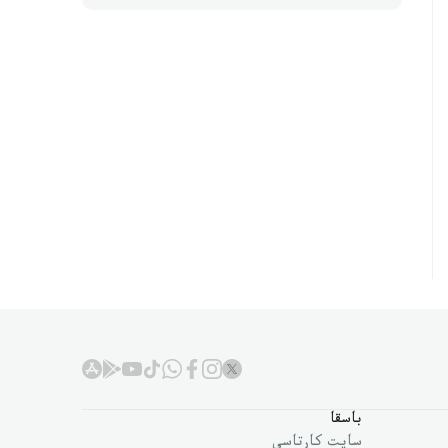
باسقا
سايت كارتاسى