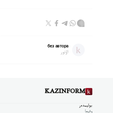
без автора
اۆتور
KAZINFORM
بوليمدەر
وقيعا