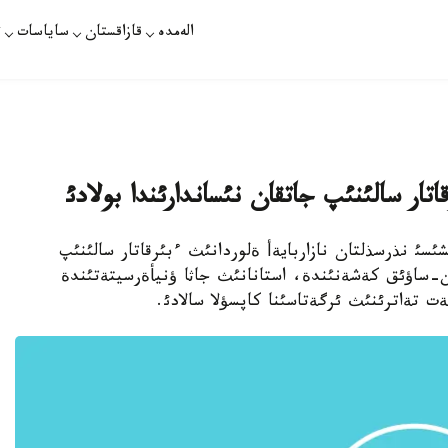
الەمدە
قازاقستان
ساياسات
ت
ار سالئنئپ جاتقان نئساندارئندا بولادئ
ئسئ نذرسذلتان نازاربايةأ ةلوردانئث ءبئرقاتار سالئنئپ
ن-ساؤئق كةشةنئندة، استانانئث جاثا ؤنيأةرسيتةتئندة
ةت تةاترئنئث ئرگةتاسئنا كاپسؤلا سالادئ.