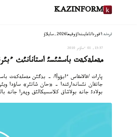
KAZINFORM
ترەند:
اقوردا
تاعايىنداۋ
وقيعا
2026-سايلاۋ
15:57, 01 ءساۋىر 2010
مةملةكةت باسشئسئ استانانئث ءبئرقات
پارات /قالامقاس ءابؤوأا/ - بذگئن مةملةكةت باسش
جاتقان نئساندارئندا - «حان شاتئر» ساؤدا ويئ
بولادئ جانة بولاشاق كلاسسيكالئق وپةرا جانة بال