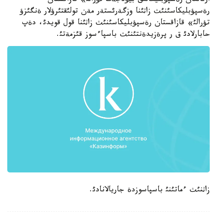
ارنالعان رةسپؤبليكالئق بيؤدجةت تؤرالئ» قازاقستان
رةسپؤبليكاسئنئث زاثئنا وزگةرئستةر مةن تولئقتئرؤلار ةنگئزؤ
تؤرالئ» قازاقستان رةسپؤبليكاسئنئث زاثئنا قول قويدئ، دةپ
حابارلادئ ق ر پرةزيدةنتئنئث باسپاءسوز قئزمةتئ.
زاثنئث ءماتئنئ باسپاسوزدة جاريالانادئ.