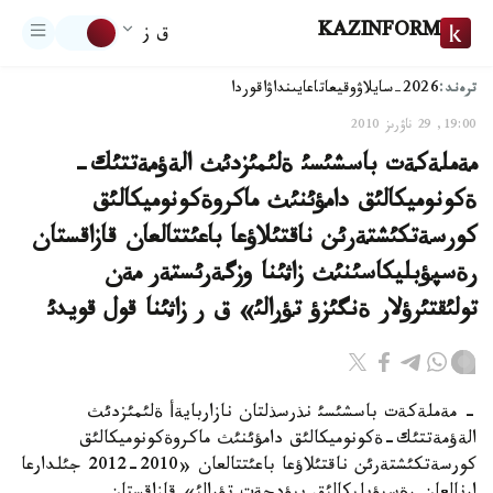
KAZINFORM
ق ز
ترەند:
2026-سايلاۋ
وقيعا
تاعايىنداۋ
اقوردا
19:00, 29 ناۋرىز 2010
مةملةكةت باسشئسئ ةلئمئزدئث الةؤمةتتئك-
ةكونوميكالئق دامؤئنئث ماكروةكونوميكالئق
كورسةتكئشتةرئن ناقتئلاؤعا باعئتتالعان قازاقستان
رةسپؤبليكاسئنئث زاثئنا وزگةرئستةر مةن
تولئقتئرؤلار ةنگئزؤ تؤرالئ» ق ر زاثئنا قول قويدئ
- مةملةكةت باسشئسئ نذرسذلتان نازاربايةأ ةلئمئزدئث
الةؤمةتتئك-ةكونوميكالئق دامؤئنئث ماكروةكونوميكالئق
كورسةتكئشتةرئن ناقتئلاؤعا باعئتتالعان «2010-2012 جئلدارعا