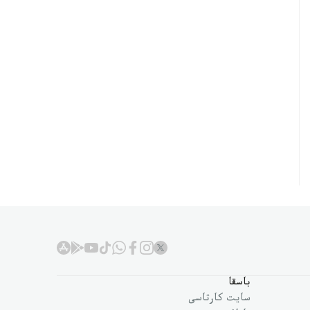
باسقا
سايت كارتاسى