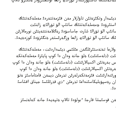
ةكةتتئك كاسئپورئندار تؤرالئ» زاثعا تولئقتئرؤلار ةنگئزؤ تالاپ
يئمدار وتكئزةتئن تاؤارلار مةن قئزمةتتةردئ مةملةكةتتئك
استئرؤدئ «مةملةكةتتئك ساتئپ الؤ تؤرالئ» زاثنئث
ئپ الؤ تؤرالئ شارت جاساسؤدئ رةگلامةنتتةيتئن نورمالارئن
 ساتئپ الؤ تؤرالئ» زاثعا وزگةرئستةر ةنگئزؤدئ كوزدةيدئ.
لارعا تةثةستئرئلگةن عئلئمي ذيئمداردئث، مةملةكةتتئك
نئث (ذلةسئنئث) ةلؤ جانة ودان دا كوپ پايئزئ مةملةكةتكة
س بةرةتئن اكسيالارئنئث (ذلةسئنئث) ةلؤ جانة ودان دا كوپ
 بةرةتئن اكسيالارئنئث (ذلةسئنئث) ةلؤ جانة ودان دا كوپ
ورئندارئنئث قئزمةتكةرلةرئن تذرعئن ذيمةن قامتاماسئز ةتؤ
ان رةسپؤبليكاسئنداعئ تذرعئن ءذي قذرئلئسئ جيناق اقشاسئ
دئ.
 قوسئمشا قارجئ ءبولؤدئ تالاپ ةتپةيدئ جانة كةلةثسئز