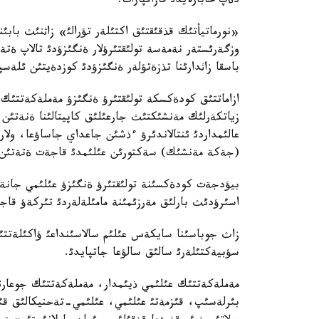
دةپ حابارلايدئ قازاقپارات.
«نورماتيأتئك قذقئقتئق اكتئلةر تؤرالئ» زاثنئث بابئن
وزگةرئستةر نةمةسة تولئقتئرؤلار ةنگئزؤدئ تالاپ ةت
باسقا زاثدارئنا تذزةتؤلةر ةنگئزؤدئ كوزدةيتئن ئلةس
ازاماتتئق كودةكسكة تولئقتئرؤ ةنگئزؤ مةملةكةتتئ
زياتكةرلئك مةنشئكتئث جارعئلئق كاپيتالئنا ةنةتئن ك
عالئمداردئ ئنتالاندئرؤ ءذشئن جاعداي جاساؤعا، ولا
(جةكة مةنشئك) سةكتورئن عئلئمدئ قاجةت ةتةتئن و
بيؤدجةت كودةكسئنة تولئقتئرؤ ةنگئزؤ عئلئمي جانة ع
اسئرؤدئث بارلئق مةرزئمئنة مامئلةلةردئ تئركةؤ قاج
زاث جوباسئنا سايكةس عئلئم سالاسئنداعئ ؤاكئلةتت
سؤبيةكتئلةرئ سالئق سالؤعا جاتپايدئ.
مةملةكةتتئك عئلئمي ذيئمدار، مةملةكةتتئك جوعارئ 
بئرلةسئپ، قئزمةتئ عئلئمي، عئلئمي-تةحنيكالئق قئزم