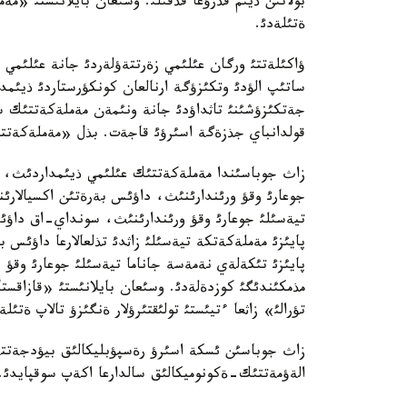
بولاتئن ذيئم قذرؤعا قذقئلئ. وسئعان بايلانئستئ «مةمل
ةتئلةدئ.
ؤاكئلةتتئ ورگان عئلئمي زةرتتةؤلةردئ جانة عئلئمي ذ
ساتئپ الؤدئ وتكئزؤگة ارنالعان كونكؤرستاردئ ذيئمد
جةتكئزؤشئنئ تاثداؤدئ جانة ونئمةن مةملةكةتتئك سات
قولدانباي جذزةگة اسئرؤئ قاجةت. بذل «مةملةكةتتئك
زاث جوباسئندا مةملةكةتتئك عئلئمي ذيئمداردئث، و
جوعارئ وقؤ ورئندارئنئث، داؤئس بةرةتئن اكسيالارئ
تيةسئلئ جوعارئ وقؤ ورئندارئنئث، سونداي-اق داؤئ
پايئزئ مةملةكةتكة تيةسئلئ زاثدئ تذلعالارعا داؤئس
پايئزئ تئكةلةي نةمةسة جاناما تيةسئلئ جوعارئ وقؤ 
مذمكئندئگئ كوزدةلةدئ. وسئعان بايلانئستئ «قازاقست
تؤرالئ» زاثعا ءتيئستئ تولئقتئرؤلار ةنگئزؤ تالاپ ةتئلة
زاث جوباسئن ئسكة اسئرؤ رةسپؤبليكالئق بيؤدجةتتةن
الةؤمةتتئك-ةكونوميكالئق سالدارعا اكةپ سوقپايدئ.