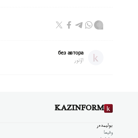
без автора
اۆتور
KAZINFORM
بوليمدەر
وقيعا