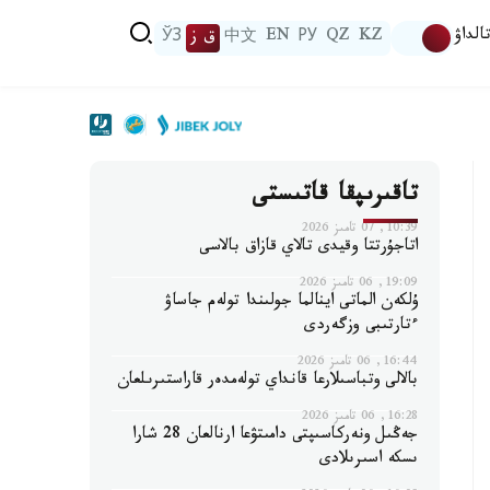
الداۋ
KZ
QZ
РУ
EN
中文
ق ز
ЎЗ
تاقىرىپقا قاتىستى
10:39, 07 تامىز 2026
اتاجۇرتتا وقيدى تالاي قازاق بالاسى
19:09, 06 تامىز 2026
ۇلكەن الماتى اينالما جولىندا تولەم جاساۋ
ءتارتىبى وزگەردى
16:44, 06 تامىز 2026
بالالى وتباسىلارعا قانداي تولەمدەر قاراستىرىلعان
16:28, 06 تامىز 2026
جەڭىل ونەركاسىپتى دامىتۋعا ارنالعان 28 شارا
ىسكە اسىرىلادى