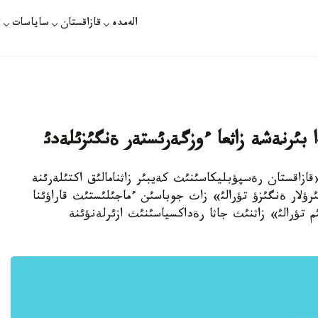
الەمدە
قازاقستان
ساياسات
ت
 بئرنةشة زاثعا ءوزگةرئستةر ةنگئزئلةدئ
ات - ذكئمةت «قازاقستان رةسپؤبليكاسئنئث كةيبئر زاثنامالئق اكتئلةرئنة
ئرؤلار ةنگئزؤ تؤرالئ» زاث جوباسئن ءماجئلئستئث قاراؤئنا
تؤرالئ» زاثنئث جاثا رةداكسياسئنئث ازئرلةنؤئنة