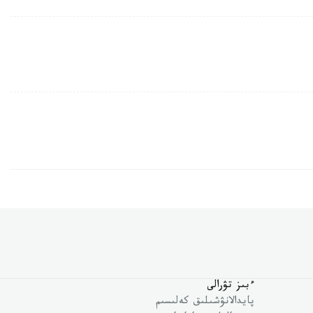
ءبىز تۋرالى
پايدالانۋشىلىق كەلىسىم