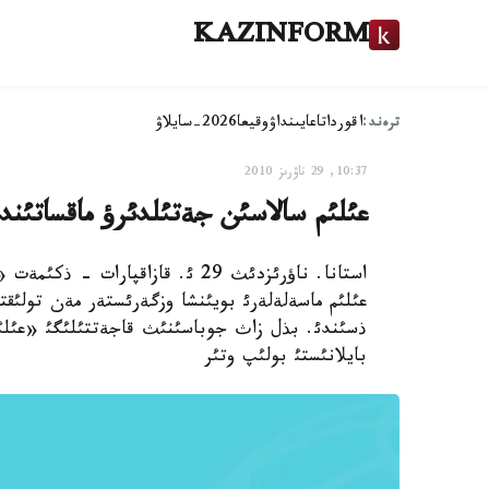
KAZINFORM
ترەند:
اقوردا
تاعايىنداۋ
وقيعا
2026-سايلاۋ
10:37, 29 ناۋرىز 2010
عئلئم سالاسئن جةتئلدئرؤ ماقساتئندا
استانا. ناؤرئزدئث 29 ئ. قازاقپار
عئلئم ماسةلةلةرئ بويئنشا وزگةرئستةر مةن تولئقت
ذسئندئ. بذل زاث جوباسئنئث قاجةتتئلئگئ «عئلئم 
بايلانئستئ بولئپ وتئر