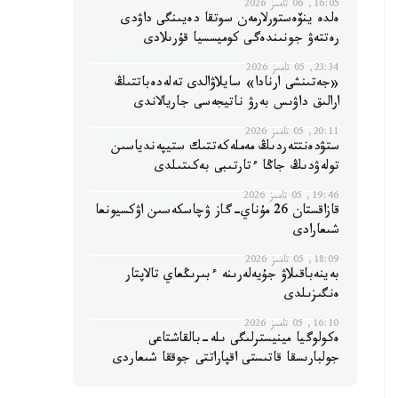
16:05, 06 تامىز 2026
ەلدە ينۆەستورلارمەن سوتقا دەيىنگى داۋدى
رەتتەۋ جونىندەگى كوميسسيا قۇرىلادى
23:34, 05 تامىز 2026
«جەتىنشى ارنادا» سايلاۋالدى تەلەدەباتتىڭ
ارالىق داۋىس بەرۋ ناتيجەسى جاريالاندى
20:11, 05 تامىز 2026
ستۋدەنتتەردىڭ مەملەكەتتىك ستيپەندياسىن
تولەۋدىڭ جاڭا ءتارتىبى بەكىتىلدى
19:46, 05 تامىز 2026
قازاقستان 26 مۇناي-گاز ۋچاسكەسىن اۋكسيونعا
شىعارادى
18:09, 05 تامىز 2026
بەينەباقىلاۋ جۇيەلەرىنە ءبىرىڭعاي تالاپتار
ەنگىزىلدى
16:10, 05 تامىز 2026
ەكولوگيا مينيسترلىگى ىلە-بالقاشتاعى
جولبارىسقا قاتىستى اقپاراتتى جوققا شىعاردى