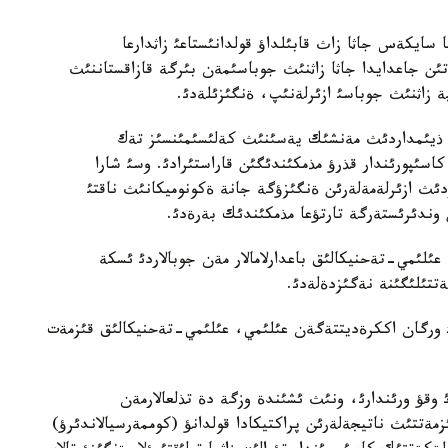
ا سايكةس جاثا زاث قابئلداؤ قولدانئستاعئ زاثدارعا
ةتئن جاعدايدا جاثا زاثنئث جوباسئمةن بئرگة قازاقستاننئث
پة زاثنئث جوباسئ ازئرلةنئپ، ةنگئزئلةدئ.
ك ذيئمداردئث مةنشئك يةسئنئث كةلئسئمئنسئز تةك
اسئپورئندار قذرؤ مذمكئندئگئن قاراستئرادئ. وسئ شارا
ردئث ازئرلةمةلةرئن ةنگئزؤگة جانة ةكونوميكانئث ناقتئ
ندئرئستةرگة تارتؤعا مذمكئندئك بةرةدئ.
ئلئمي-تةحنيكالئق باعدارلامالار مةن جوبالاردئ ئسكة
ةتتئلئگئنة نةگئزدةلةدئ.
ئ ورگان اككرةديتتةگةن عئلئمي، عئلئمي-تةحنيكالئق قئزمةت
وقؤ ورئندارئ، ونئث ئشئندة وزگة دة تذلعالارمةن
ةتتئث ناتيجةلةرئن پراكتيكادا قولدانؤ (كوممةرسيالاندئرؤ)