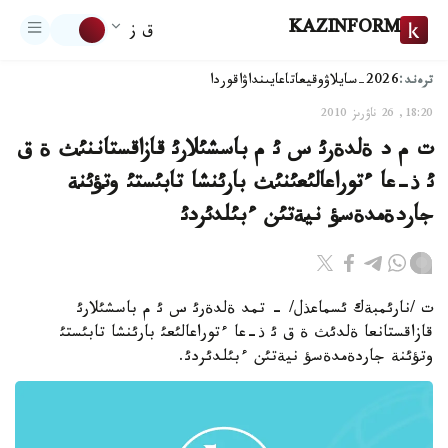
KAZINFORM
ق ز
ترەند:
2026-سايلاۋ
وقيعا
تاعايىنداۋ
اقوردا
18:20, 26 ناۋرىز 2010
ت م د ةلدةرئ س ئ م باسشئلارئ قازاقستاننئث ة ق
ئ ذ-عا ءتوراعالئعئنئث بارئنشا تابئستئ وتؤئنة
جاردةمدةسؤ نيةتئن ءبئلدئردئ
ت /نارئمبةك ئسماعذل/ - تمد ةلدةرئ س ئ م باسشئلارئ
قازاقستانعا ةلدئث ة ق ئ ذ-عا ءتوراعالئعئ بارئنشا تابئستئ
وتؤئنة جاردةمدةسؤ نيةتئن ءبئلدئردئ.