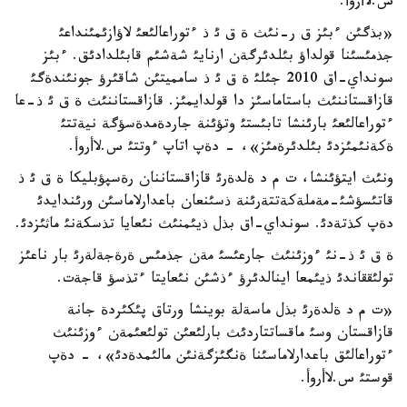
س.لاأروأ.
«بذگئن ءبئز ق ر-نئث ة ق ئ ذ ءتوراعالئعئ لاؤازئمئنداعئ
جذمئسئنا قولداؤ بئلدئرگةن ارنايئ شةشئم قابئلدادئق. ءبئز
سونداي-اق 2010 جئلئ ة ق ئ ذ سامميتئن شاقئرؤ جونئندةگئ
قازاقستاننئث باستاماسئز دا قولدايمئز. قازاقستاننئث ة ق ئ ذ-عا
ءتوراعالئعئ بارئنشا تابئستئ وتؤئنة جاردةمدةسؤگة نيةتتئ
ةكةنئمئزدئ بئلدئرةمئز»، - دةپ اتاپ ءوتتئ س.لاأروأ.
ونئث ايتؤئنشا، ت م د ةلدةرئ قازاقستاننان رةسپؤبليكا ة ق ئ ذ
قاتئسؤشئ-مةملةكةتتةرئنة ذسئنعان باعدارلاماسئن ورئندايدئ
دةپ كذتةدئ. سونداي-اق بذل ذيئمنئث نئعايا تذسكةنئ ماثئزدئ.
ة ق ئ ذ-نئ ءوزئنئث جارعئسئ مةن جذمئس ةرةجةلةرئ بار ناعئز
تولئققاندئ ذيئمعا اينالدئرؤ ءذشئن نئعايتا ءتذسؤ قاجةت.
«ت م د ةلدةرئ بذل ماسةلة بوينشا ورتاق پئكئردة جانة
قازاقستان وسئ ماقساتتاردئث بارلئعئن تولئعئمةن ءوزئنئث
ءتوراعالئق باعدارلاماسئنا ةنگئزگةنئن مالئمدةدئ»، - دةپ
قوستئ س.لاأروأ.