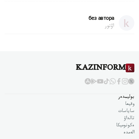
без автора
اۆتور
KAZINFORM
بوليمدەر
وقيعا
ساياسات
تالداۋ
ەكونوميكا
الەمدە