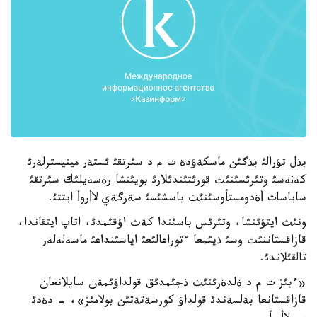
بذل تؤرالئ بذگئن ماسكةؤدة ت م د سئرتقئ ئستةر مينيسترلةرئ
كةثةسئ وتئرئسئنئث قورئتئندئلارئ بويئنشا رةسةيلئك سئرتقئ
ساياسات أةدومستأوسئنئث باسشئسئ سةرگةي لاأروأ ايتتئ.
ونئث ايتؤئنشا، وتئرئس باسئندا كةث اؤقئمدئ، اتاپ ايتقاندا،
قازاقستاننئث وسئ ذيئمعا ءتوراعالئعئ اياسئنداعئ ماسةلةلةر
تالقئلاندئ.
«ءبئز ت م د ةلدةرئنئث ذجئمدئق قولداؤئمةن سايلانعان
قازاقستانعا بةلسةندئ قولداؤ كورسةتةتئن بولامئز»، - دةدئ