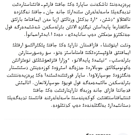
پرةزيدةنتئ تاشكةنت ساپارئ ةكئ جاقتئ قارئم-قاتئناستاردئث
تذبةگةيلئ ماسةلةلةرئن سئندارلئ جانة جان-جاقتئ نةگئزدة
تالقئلاؤ ءذشئن، ءارئ بذكئل ورتالئق ازيا مةن ايماقتاعئ بارلئق
حالئقتارعا پايداسئن تيگئزة الاتئن بئرلةسكةن شةشئمدةرگة قول
جةتكئزؤ مذمكئن دةپ سانايدئ»، دةدئ ا.ابدئراحمانوأ.
ونئث ايتؤئنشا، قازاقستان تاراپئ ةكئ جاقتئ پئكئرالئسؤ ارقئلئ
ايماقتئق قاؤئپسئزدئكتئ قامتاماسئز ةتؤ، سؤ رةسؤرستارئن
بئرلةسئپ، ءتيئمدئ پايدالانؤ، ءوزارا قئزئعؤشئلئق تؤعئزاتئن
ةكونوميكالئق جوبالاردئ جذزةگة اسئرؤدئ كوزدةيتئن ذسئنئستار
ةنگئزؤدئ جوسپارلاؤدا. ساپار قورئتئندئسئندا ةكئ پرةزيدةنتتئث
بئرلةسكةن مالئمدةمةگة قول قويؤئ جوسپارلانعان. اتالمئش
قذجاتتا قازاق جانة وزبةك تاراپتارئنئث ةكئ جاقتئ
ئنتئماقتاستئقتئث كوكةيتةستئ ماسةلةلةرئنة قاتئستئ تذبةگةيلئ
ذستانئمدارئ بةلگئلةنةدئ دةپ كذتئلؤدة.