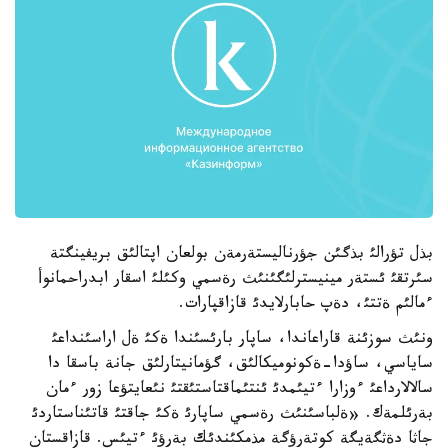
بذل تؤرالئ بذگئن جؤرناليستةرمةن بولعان اپتالئق بريفينگتة
سئرتقئ ئستةر مينيسترلئگئنئث رةسمي وكئلئ اسقار ابدراحمانوأ
ءمالئم ةتتئ، دةپ حابارلايدئ قازاقپارات.
ونئث سوزئنة قاراعاندا، ساپار بارئسئندا ةكئ ةل اراسئنداعئ
ساياسي، ساؤدا-ةكونوميكالئق، گؤمانيتارلئق جانة باسقا دا
سالالارداعئ ءوزارا ءتيئمدئ ئنتئماقتاستئقتئ نئعايتؤعا زور ءمان
بةرئلمةك. «ةلباسئنئث رةسمي ساپارئ ةكئ جاقتئ قاتئناستاردئ
جاثا دةثگةيگة كوتةرؤگة مذمكئندئك بةرؤئ ءتيئس. قازاقستان