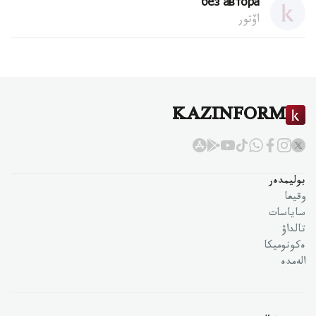
без автора
اۆتور
KAZINFORM
بوليمدەر
وقيعا
ساياسات
تالداۋ
ەكونوميكا
الەمدە