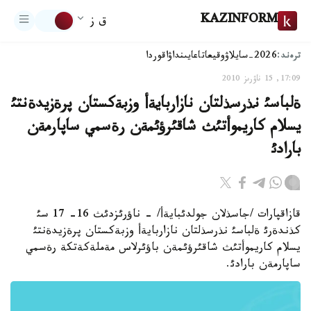
KAZINFORM
ق ز
ترەند:
2026-سايلاۋ
وقيعا
تاعايىنداۋ
اقوردا
17:09, 15 ناۋرىز 2010
ةلباسئ نذرسذلتان نازاربايةأ وزبةكستان پرةزيدةنتئ
يسلام كاريموأتئث شاقئرؤئمةن رةسمي ساپارمةن
بارادئ
قازاقپارات /جاسذلان جولدئبايةأ/ - ناؤرئزدئث 16- 17 سئ
كذندةرئ ةلباسئ نذرسذلتان نازاربايةأ وزبةكستان پرةزيدةنتئ
يسلام كاريموأتئث شاقئرؤئمةن باؤئرلاس مةملةكةتكة رةسمي
ساپارمةن بارادئ.