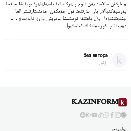
«عارئش سالاسئ مةن اتوم ونةركاسئبئ ماسةلةلةرئ بويئنشا جاقسئ
پةرسپةكتيأالار بار. بذرئنعئ قول جةتكةن جذمئستارئمئز العا
جئلجئتئلؤدا. بذل باعئتقا قوسئمشا سةرپئن بةرؤ قاجةت»، -
دةپ اتاپ كورسةتتئ ك.ءماسئموأ.
без автора
اۆتور
KAZINFORM
بوليمدەر