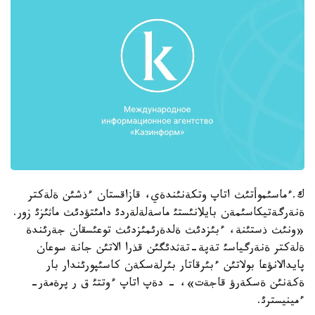
ك.ءماسئموأتئث اتاپ وتكةنئندةي، قازاقستان ءذشئن ةلةكتر
ةنةرگةتيكاسئمةن بايلانئستئ ماسةلةلةردئ دامئتؤدئث ماثئزئ زور.
«ونئث ذستئنة، ءبئزدئث ةلدةرئمئزدئث توعئسقان جةرئندة
ةلةكتر ةنةرگياسئ تةپة-تةثدئگئن قذرا الاتئن جانة سوعان
پايدالانؤعا بولاتئن ءبئرقاتار بئرلةسكةن كاسئپورئندار بار
ةكةنئن ةسكةرؤ قاجةت»، - دةپ اتاپ ءوتتئ ق ر پرةمةر-
ءمينيسترئ.