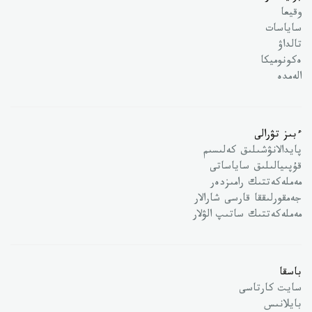
وقيعا
ساياسات
تالداۋ
ەكونوميكا
الەمدە
ءبىز تۋرالى
پايدالانۋشىلىق كەلىسىم
قۇپىيالىلىق ساياساتى
مەملەكەتتىك رامىزدەر
جەمقورلىققا قارسى شارالار
مەملەكەتتىك ساتىپ الۋلار
باسقا
سايت كارتاسى
بايلانىس