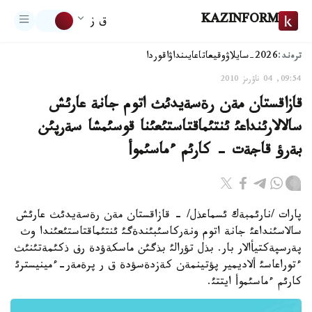
KAZINFORM
ق ز
ترەند:
2026-سايلاۋ
وقيعا
تاعايىنداۋ
اقوردا
09:54, 04 ناۋرىز 2010
قازاقستان مةن رةسةيدئث اتوم جانة عارئش
سالالارئنداعئ ئنتئماقتاستئعئنا قوسئمشا سةرپئن
بةرؤ قاجةت - كارئم ءماسئموأ
پارات /نارئمبةك ئسماعذل/ - قازاقستان مةن رةسةيدئث عارئش
سالاسئنداعئ جانة اتوم ونةركاسئبئندةگئ ئنتئماقتاستئعئندا وث
پةرسپةكتيأالار بار. بذل تؤرالئ بذگئن ماسكةؤدة رف ذكئمةتئنئث
ءتوراعاسئ ألاديمير پؤتينمةن كةزدةسؤدة ق ر پرةمةر-ءمينيسترئ
كارئم ءماسئموأ ايتتئ.