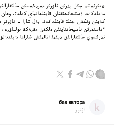
«بئرنةشة جئل بذرئن ناؤرئز مةرةكةسئن حالئقارالئق 
مةملةكةت ذسئنعاندئقتان قابئلدانباي كةلدئ. وعان
كةيئن وتكةن جئلئ قابئلداندئ. بذل شارا - ناؤرئز 
ءداستذرئن ناسيحاتتايتئن ذلكةن مةرةكة بولماق»، دة
تذركسوي حالئقارالئق ذيئمئ اتالمئش شاراعا دايئندالؤد
без автора
اۆتور