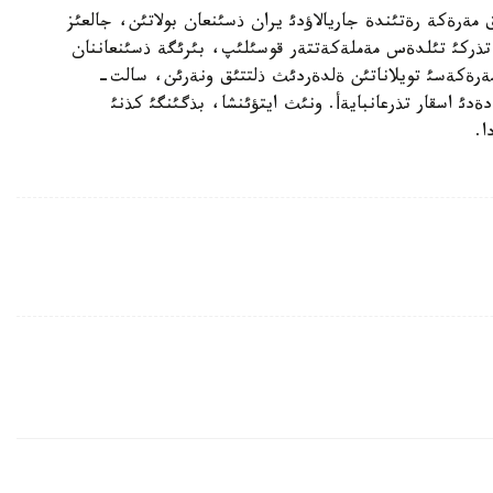
مةرةكة رةتئندة جاريالاؤدئ يران ذسئنعان بولاتئن، جالعئز
 تذركئ تئلدةس مةملةكةتتةر قوسئلئپ، بئرئگة ذسئنعاننان
مةرةكةسئ تويلاناتئن ةلدةردئث ذلتتئق ونةرئن، سالت-
دئ اسقار تذرعانبايةأ. ونئث ايتؤئنشا، بذگئنگئ كذنئ
ا.