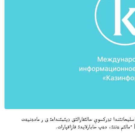
اسليحاتئندا تذركسوي حالئقارالئق ذيئمئنداعئ ق ر مادةنيةت
ءمالئم ةتتئ، دةپ حابارلايدئ قازاقپارات.