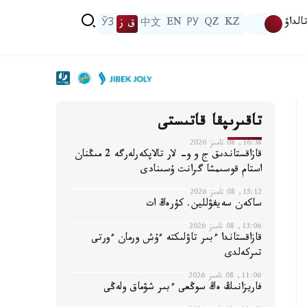
الداۋ
KZ
QZ
РУ
EN
中文
ق ز
ЎЗ
تاقىرىپقا قاتىستى
16:38, 08 تامىز 2026
قازاقستاندىق ج و و- لار تالاپكەرلەرگە 2 مىڭنان
استام قوسىمشا گرانت ۇسىنادى
15:12, 08 تامىز 2026
ساكەن سەيفۋللين. كۇرەڭ ات
13:06, 08 تامىز 2026
قازاقستاندا ءبىر تاۋلىكتە ءۇش ورمان ءورتى
تىركەلدى
11:06, 08 تامىز 2026
فاريزانىڭ ەڭ سوڭعى ءبىر شۋماق ولەڭى