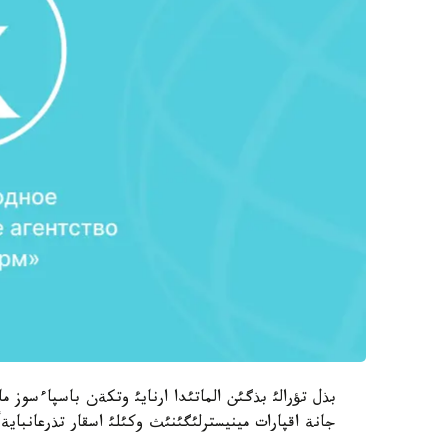
بذل تؤرالئ بذگئن الماتئدا ارنايئ وتكةن باسپاءسوز م
جانة اقپارات مينيسترلئگئنئث وكئلئ اسقار تذرعانبايةأ 