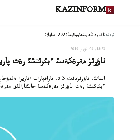
KAZINFORM
ترەند:
اقوردا
تاعايىنداۋ
وقيعا
2026-سايلاۋ
15:23, 03 ناۋرىز 2010
ناؤرئز مةرةكةسئ ءبئرئنشئ رةت پاريج
ءبئرئنشئ رةت ناؤرئز مةرةكةسئ حالئقارالئق مةرةك