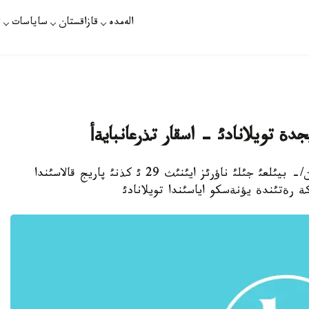
الەمدە
قازاقستان
ساياسات
ت
دة تويلانادئ - اسقار تذرعانبايةأ
الماتئ. ناؤرئزدئث 3 ئ. قازاقپارات /نازيرا ةلةؤحان/- بيئلعئ جئلئ ناؤرئز ايئنئث 29 ئ كذنئ پاريج قالاسئندا
ة رةتئندة يؤنةسكو اياسئندا تويلانادئ