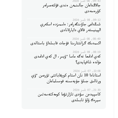
09:43, 08 تامىز 2026
جالاڭداعان جالىنمەن ەندى قۇلتەمىرلەر
كۇرەسەدى
09:12, 08 تامىز 2026
شىڭداعى جاۋىنگەرلەر: ەلىمىزدە اسكەري
الپينيستەر قالاي دايارلانادى
08:40, 08 تامىز 2026
اكىمدىك گرانتتارىنا قۇجات قابىلداۋ باستالدى
08:10, 08 تامىز 2026
كەي ادامعا نەگە ماسا ءۇيىر، ال كەي ادامدى
مۇلدە شاقپايدى؟
22:08, 07 تامىز 2026
استانادا 10 نان استام كوپقاباتتى تۇرعىن ءۇي
ورتالىق جىلۋ جۇيەسىنە قوسىلماعان
21:30, 07 تامىز 2026
كاسپيدەن سۋدى تازارتۋعا كومەكتەسەتىن
سيرەك ۇلۋ تابىلدى