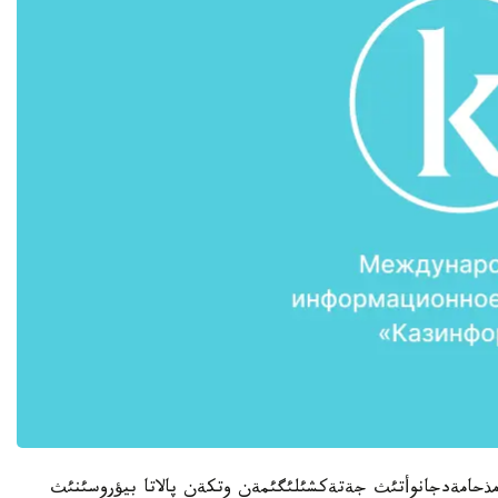
ل مذحامةدجانوأتئث جةتةكشئلئگئمةن وتكةن پالاتا بيؤروسئنئث