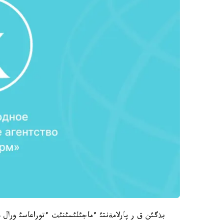
بذگئن ق ر پارلامةنتئ ءماجئلئسئنئث ءتوراعاسئ ورا