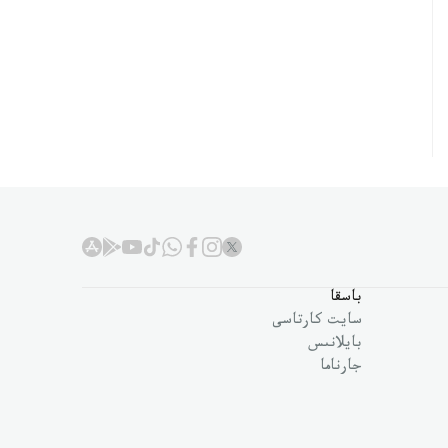
باسقا
سايت كارتاسى
بايلانىس
جارناما