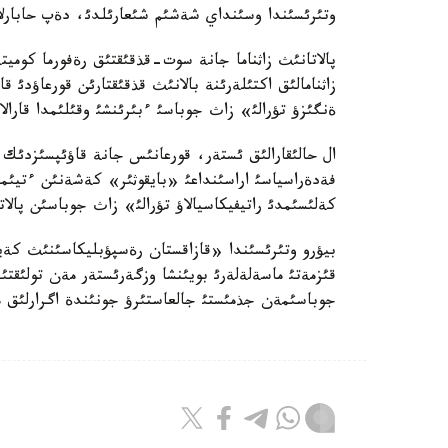
وتئرئسئندا وسئنداي شةشئم شئعارئلدئ، دةپ حابارلاي
پالاتانئث زاثناما جانة سوت-قذقئقتئق رةفورما كوم
زاثنامالئق اكتئلةرئنة بالانئث قذقئقتارئن قورعاؤدئ ق
ةنگئزؤ تؤرالئ» زاث جوباسئ ءبئرئنشئ وقئلئمدا قارالا
ال حالئقارالئق ئستةر، قورعانئس جانة قاؤئپسئزدئك
فةدةراسياسئ اراسئنداعئ «بايقوثئر» كةشةنئن ءتيئمدئ 
كةلئسئمدئ راتيفيكاسيالاؤ تؤرالئ» زاث جوباسئن پالاتا
بيؤرو وتئرئسئندا «قازاقستان رةسپؤبليكاسئنئث كةيبئ
قئزمةتئ ماسةلةلةرئ بويئنشا وزگةرئستةر مةن تولئقتئر
جوباسئمةن جذمئستئ جالعاستئرؤ جونئندة اگرارلئق ما