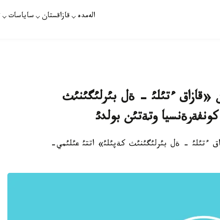
الەمدە
قازاقستان
ساياسات
ت
«قازاق ءتئلئ - ةل بئرلئگئنئث
كونفةرةنسيا وتةتئن بولدئ
ماجئلئستة «قازاق ءتئلئ - ةل بئرلئگئنئث كةپئلئ» اتتئ عئلئمي-