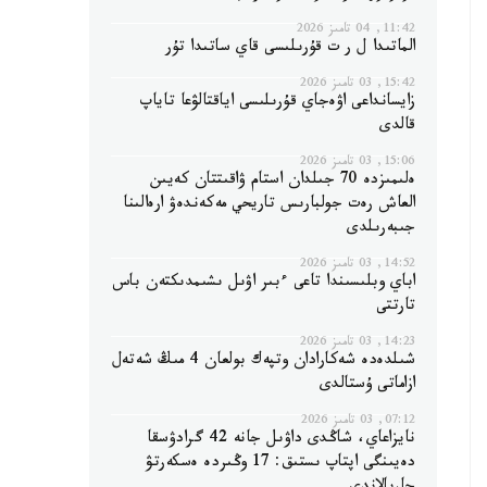
11:42, 04 تامىز 2026
الماتىدا ل ر ت قۇرىلىسى قاي ساتىدا تۇر
15:42, 03 تامىز 2026
زايسانداعى اۋەجاي قۇرىلىسى اياقتالۋعا تاياپ
قالدى
15:06, 03 تامىز 2026
ەلىمىزدە 70 جىلدان استام ۋاقىتتان كەيىن
العاش رەت جولبارىس تاريحي مەكەندەۋ ارەالىنا
جىبەرىلدى
14:52, 03 تامىز 2026
اباي وبلىسىندا تاعى ءبىر اۋىل ىشىمدىكتەن باس
تارتتى
14:23, 03 تامىز 2026
شىلدەدە شەكارادان وتپەك بولعان 4 مىڭ شەتەل
ازاماتى ۇستالدى
07:12, 03 تامىز 2026
نايزاعاي، شاڭدى داۋىل جانە 42 گرادۋسقا
دەيىنگى اپتاپ ىستىق: 17 وڭىردە ەسكەرتۋ