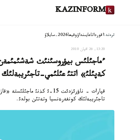
KAZINFORM
ترەند:
اقوردا
تاعايىنداۋ
وقيعا
2026-سايلاۋ
13:20, 26 اقپان 2010
ءماجئلئس بيؤروسئنئث شةشئمئمةن 
كةپئلئ» اتتئ عئلئمي-تاجئريبةلئك 
قپارات - ناؤرئزدئث 15-ئ كذنئ 
تاجئريبةلئك كونفةرةنسيا وتةتئن بولدئ.