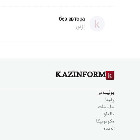
без автора
اۆتور
KAZINFORM
بوليمدەر
وقيعا
ساياسات
تالداۋ
ەكونوميكا
الەمدە