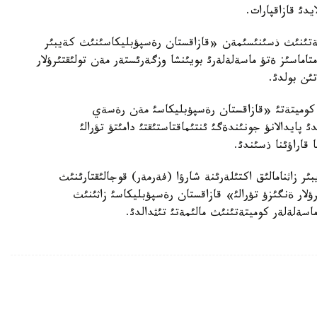
دئ قازاقپارات.
يتةتئنئث ذسئنئسئمةن «قازاقستان رةسپؤبليكاسئنئث كةيبئر
امتاماسئز ةتؤ ماسةلةلةرئ بويئنشا وزگةرئستةر مةن تولئقتئرؤلار
تئن بولدئ.
 كوميتةتئ «قازاقستان رةسپؤبليكاسئ مةن رةسةي
پايدالانؤ جونئندةگئ ئنتئماقتاستئقتئ دامئتؤ تؤرالئ
 قاراؤئنا ذسئندئ.
ر زاثنامالئق اكتئلةرئنة شارؤا (فةرمةر) قوجالئقتارئنئث
ؤلار ةنگئزؤ تؤرالئ» قازاقستان رةسپؤبليكاسئ زاثئنئث
سةلةلةر كوميتةتئنئث مالئمةتئ تئثدالدئ.