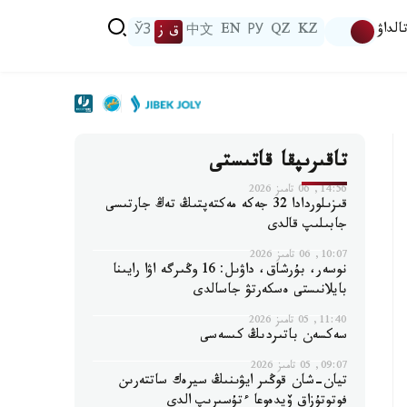
الداۋ
KZ
QZ
РУ
EN
中文
ق ز
ЎЗ
تاقىرىپقا قاتىستى
14:56, 06 تامىز 2026
قىزىلوردادا 32 جەكە مەكتەپتىڭ تەڭ جارتىسى
جابىلىپ قالدى
10:07, 06 تامىز 2026
نوسەر، بۇرشاق، داۋىل: 16 وڭىرگە اۋا رايىنا
بايلانىستى ەسكەرتۋ جاسالدى
11:40, 05 تامىز 2026
سەكسەن باتىردىڭ كىسەسى
09:07, 05 تامىز 2026
تيان-شان قوڭىر ايۋىنىڭ سيرەك ساتتەرىن
فوتوتۇزاق ۆيدەوعا ءتۇسىرىپ الدى