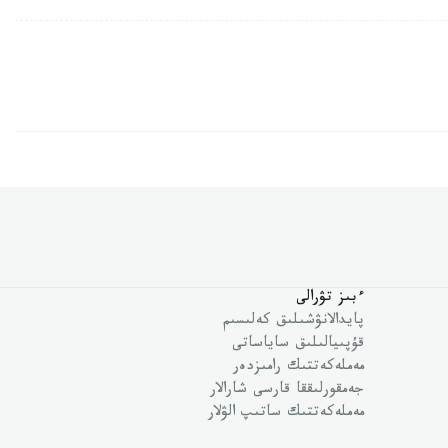
ءبىز تۋرالى
پايدالانۋشىلىق كەلىسىم
قۇپىيالىلىق ساياساتى
مەملەكەتتىك رامىزدەر
جەمقورلىققا قارسى شارالار
مەملەكەتتىك ساتىپ الۋلار