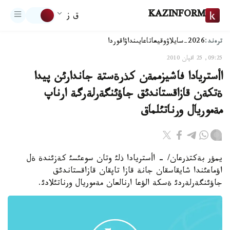
KAZINFORM
ق ز
ترەند:
2026-سايلاۋ
وقيعا
تاعايىنداۋ
اقوردا
09:25, 25 اقپان 2010
اأستريادا فاشيزممةن كذرةستة جاندارئن پيدا
ةتكةن قازاقستاندئق جاؤئنگةرلةرگة ارناپ
مةموريال ورناتئلماق
يمؤر بةكتذرعان/ - اأستريادا ذلئ وتان سوعئسئ كةزئندة ةل
اؤماعئندا شايقاسقان جانة قازا تاپقان قازاقستاندئق
جاؤئنگةرلةردئ ةسكة الؤعا ارنالعان مةموريال ورناتئلادئ.