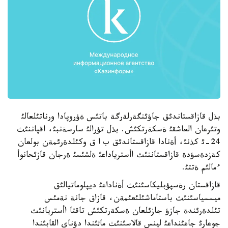
بذل قازاقستاندئق جاؤئنگةرلةرگة باتئس ةؤروپادا ورناتئلعالئ
وتئرعان العاشقئ ةسكةرتكئش. بذل تؤرالئ سارسةنبئ، اقپاننئث
24-ئ كذنئ، أةنادا قازاقستاندئق ب ا ق وكئلدةرئمةن بولعان
كةزدةسؤدة قازاقستاننئث اأسترياداعئ ةلشئسئ ةرجان قازئحانوأ
ءمالئم ةتتئ.
قازاقستان رةسپؤبليكاسئنئث أةناداعئ ديپلوماتيالئق
ميسسياسئنئث باستاماشئلئعئمةن، قازاق جانة نةمئس
تئلدةرئندة جازؤ جازئلعان ةسكةرتكئش تاقتا اأستريانئث
جوعارئ جاعئنداعئ لينس قالاسئنئث ماثئندا دؤناي القابئندا