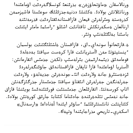
ورنالاسقان «ماؤتحاؤزةن» بذرئنعئ كونسلاگةردئث اؤماعئندا
ورناتئلاتئن بولادئ. ةكئنشئ دذنيةجذزئلئك سوعئستا فاشيزممةن
كذرةستة ومئرلةرئن قيعان قازاقستاندئقتاردئث قذرمةتئنة
ارنالعان ةسكةرتكئش تاقتانئث اشئلؤ ءراسئمئ مامئر ايئنئث
باسئنا بةلگئلةنئپ وتئر.
ة.قازئحانوأ سونداي-اق، قازاقستان ةلشئلئگئنئث بولسمان
ءينستيتؤتئ مةن اأستريانئث قارا كرةست سياقتئ بةدةلدئ
قوعامدئق ذيئمدارئمةن بئرلةسئپ ذلكةن جذمئس اتقارعانئن:
اأستريا اؤماعئندا قازا تاپقان قازاقستاندئق جاؤئنگةرلةردئ
ئزدةستئرؤ جانة ولاردئث اتئ-جوندةرئن جذيةلةؤ، ولاردئث
جةرلةنگةن جةرلةرئن انئقتاؤ سياقتئ جذمئستار جذرگئزگةنئن
اتاپ كورسةتتئ. اتقارئلعان جذمئستئث قورئتئندئسئ بويئنشا قازاق
جانة نةمئس تئلدةرئندة جادئناما كئتابئ جارئق كورةتئن بولادئ.
كئتاپتئث تانئستئرئلئمئ ءساؤئر ايئندا أةناداعئ «ارسةنال»
اسكةري-تاريحي مذراجايئندا وتپةك.