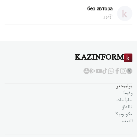
без автора
اۆتور
KAZINFORM
بوليمدەر
وقيعا
ساياسات
تالداۋ
ەكونوميكا
الەمدە