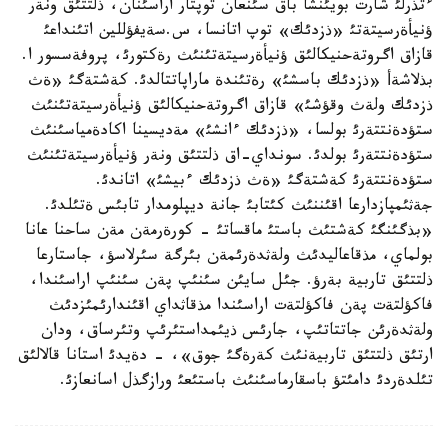
ءتذرلئ شارت بويئنشا باق سئنعان توپتار اراسئنان، ذلتتئق ونةر
ؤنيأةرسيتةتئ «ذزدئك» توپ اتانسا، س.سةيفؤللين اتئنداعئ
قازاق اگروتةحنيكالئق ؤنيأةرسيتةتئنئث رةكتورئ، پروفةسسور ا.
بذلاشةأ «ذزدئك باسشئ» رةتئندة ماراپاتتالدئ. كةشتةگئ «ةث
ذزدئك ولةث وقؤشئ» قازاق اگروتةحنيكالئق ؤنيأةرسيتةتئنئث
ستؤدةنتتةرئ بولسا، «ذزدئك ءانشئ» مةديسينا اكادةمياسئنئث
ستؤدةنتتةرئ بولدئ. سونداي-اق ذلتتئق ونةر ؤنيأةرسيتةتئنئث
ستؤدةنتتةرئ كةشتةگئ «ةث ذزدئك ءبيشئ» اتاندئ.
جةثئمپازدارعا اقئننئث كئتابئ جانة ديپلومدار تابئس ةتئلدئ.
«بذگئنگئ كةشتئث باستئ ماقساتئ - كورةرمةن مةن ساحنا عانا
بولماي، مذقاعاليدئث ولةثدةرئمةن بئرگة سئرلاسؤ، جاستارعا
ذلتتئق تاربية بةرؤ. جئل سايئن سئنئپ پةن سئنئپ اراسئندا،
فاكؤلتةت پةن فاكؤلتةت اراسئندا مذقاثداي اقئندارئمئزدئث
ولةثدةرئن جاتتاتئپ، جارئس ذيئمداستئرئپ وتئرساق، ودان
ارتئق ذلتتئق تاربيةنئث كةرةگئ جوق»، - دةيدئ استانا قالالئق
تئلدةردئ دامئتؤ باسقارماسئنئث باستئعئ ورازگذل اسانعازئ.