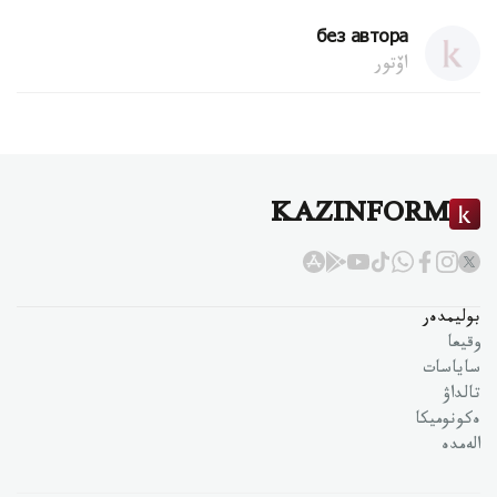
без автора
اۆتور
KAZINFORM
بوليمدەر
وقيعا
ساياسات
تالداۋ
ەكونوميكا
الەمدە