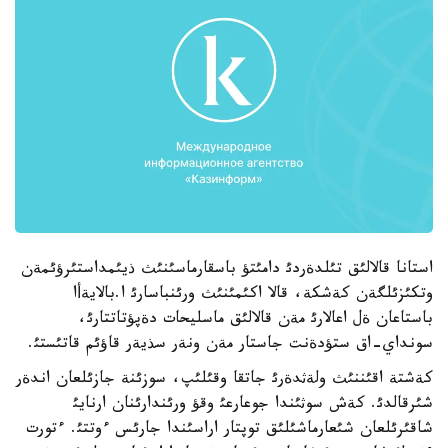
استانا قالالئق تئلدةردئ دامئتؤ باسقارماسئنئث ذيئمداستئرؤئمةن
وتكئزئلگةن كةشكة، قالا اكئمئنئث ورئنباسارئ ا.بالايةأا
باستاعان ةل اعالارئ مةن قالالئق ماسليحات دةپؤتاتتارئ،
سونداي-اق ستؤدةنت جاستار مةن ونةر سذيةر قاؤئم قاتئستئ.
كةشتة اقئننئث ولةثدةرئ جاتقا وقئلئپ، سوزئنة جازئلعان اندةر
شئرقالدئ. كةش سوثئندا جوعارعئ وقؤ ورئندارئنان ارنايئ
شاقئرئلعان شئعارماشئلئق توپتار اراسئندا جارئس ءوتتئ. ءتورت