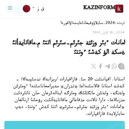
KAZINFORM
ق ز
ترەند:
2026-سايلاۋ
وقيعا
تاعايىنداۋ
اقوردا
13:04, 20 اقپان 2010
امانات ءبئر وزئثة جئرئم-سئرئم اتتئ م.ماقاتايةأتئ
ةسكة الؤ كةشئ ءوتتئ
استانا. اقپاننئث 20 سئ. قازاقپارات /ريزابةك نذسئپبةك/ -
كةشة استانا قالاسئنداعئ «تذران» مةيرامحاناسئندا ءومئرئن
ولةثگة، ولةثئن ماثگئلئك ومئرگة اينالدئرعان حان تاثئردئث
مذزبالاعئ، دارا تالانت مذقاعالي ماقاتايةأتئث رؤحئنا ارنالعان
«امانات ءبئر وزئثة جئرئم-سئرئم» اتتئ كةش ءوتتئ، دةپ
حابارلايدئ قازاقپارات.