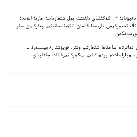
دةپؤتاتئ ءا. كةكئلباي ذلئنئث بذل شئعارماسئ جارتئ الةمدئ
ئك ئستةرئمةن تاريحتا قالعان شئثعئسحاننئث ومئرئنةن سئر
كورسةتكةن.
ر تةاترئ» ساحناعا شئعارئپ وتئر. قويؤشئ رةجيسسةرئ -
ر، «پاراسات» وردةنئنئث يةگةرئ نذرقانات جاقئپباي.