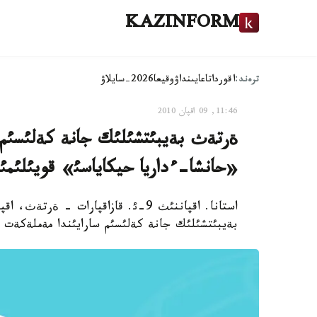
KAZINFORM
ترەند:
اقوردا
تاعايىنداۋ
وقيعا
2026-سايلاۋ
11:46, 09 اقپان 2010
ةرتةث بةيبئتشئلئك جانة كةلئسئم 
«حانشا-ءداريا حيكاياسئ» قويئلئمئ س
بةيبئتشئلئك جانة كةلئسئم سارايئندا مةملةكةت ج