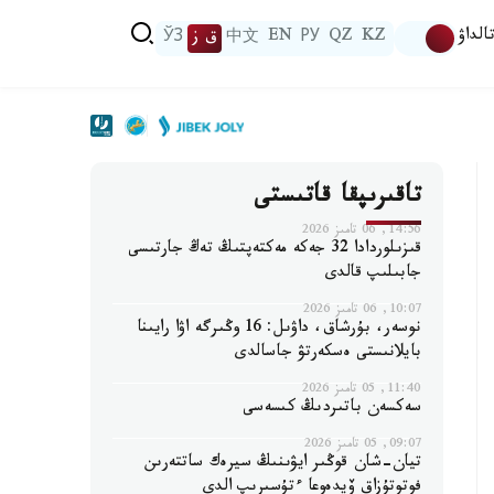
الداۋ
KZ
QZ
РУ
EN
中文
ق ز
ЎЗ
تاقىرىپقا قاتىستى
14:56, 06 تامىز 2026
قىزىلوردادا 32 جەكە مەكتەپتىڭ تەڭ جارتىسى
جابىلىپ قالدى
10:07, 06 تامىز 2026
نوسەر، بۇرشاق، داۋىل: 16 وڭىرگە اۋا رايىنا
بايلانىستى ەسكەرتۋ جاسالدى
11:40, 05 تامىز 2026
سەكسەن باتىردىڭ كىسەسى
09:07, 05 تامىز 2026
تيان-شان قوڭىر ايۋىنىڭ سيرەك ساتتەرىن
فوتوتۇزاق ۆيدەوعا ءتۇسىرىپ الدى