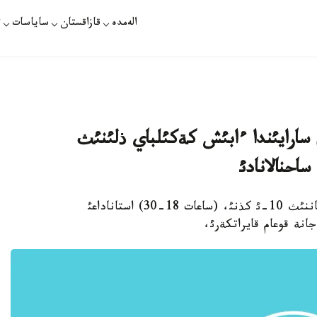
الەمدە
قازاقستان
ساياسات
ت
سارايئندا ءابئش كةكئلباي ذلئنئث
احنالانادئ
استانا. اقپاننئث 9-ئ. قازاقپارات - ةرتةث، اقپاننئث 10-ئ كذنئ، (ساعات 18-30) استاناداعئ
انة قوعام قايراتكةرئ،