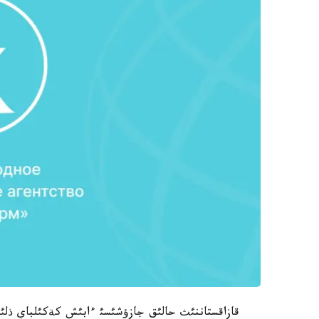
قازاقستاننئث حالئق جازؤشئسئ ءابئش كةكئلباي ذلئن