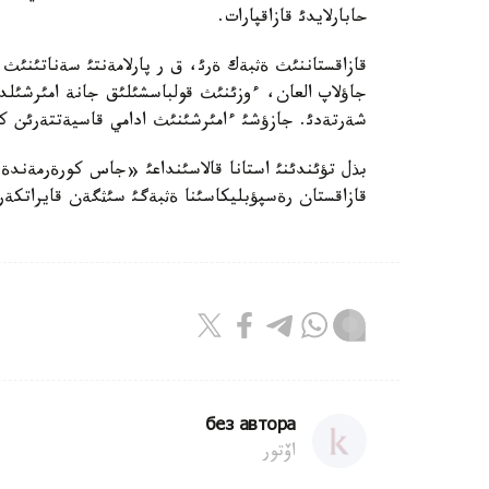
حابارلايدئ قازاقپارات.
قازاقستاننئث ةثبةك ةرئ، ق ر پارلامةنتئ سةناتئنئث 
جاؤلاپ العان، ءوزئنئث قولباسشئلئق جانة امئرشئلد
شةرتةدئ. جازؤشئ ءامئرشئنئث ادامي قاسيةتتةرئن 
بذل تؤئندئنئ استانا قالاسئنداعئ «جاس كورةرمةندة
قازاقستان رةسپؤبليكاسئنا ةثبةگئ سئثگةن قايراتكة
без автора
اۆتور