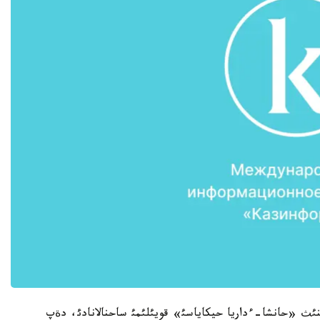
ئث «حانشا-ءداريا حيكاياسئ» قويئلئمئ ساحنالانادئ، دةپ