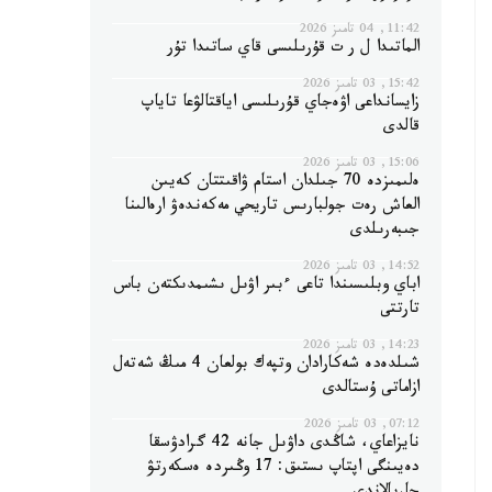
11:42, 04 تامىز 2026
الماتىدا ل ر ت قۇرىلىسى قاي ساتىدا تۇر
15:42, 03 تامىز 2026
زايسانداعى اۋەجاي قۇرىلىسى اياقتالۋعا تاياپ
قالدى
15:06, 03 تامىز 2026
ەلىمىزدە 70 جىلدان استام ۋاقىتتان كەيىن
العاش رەت جولبارىس تاريحي مەكەندەۋ ارەالىنا
جىبەرىلدى
14:52, 03 تامىز 2026
اباي وبلىسىندا تاعى ءبىر اۋىل ىشىمدىكتەن باس
تارتتى
14:23, 03 تامىز 2026
شىلدەدە شەكارادان وتپەك بولعان 4 مىڭ شەتەل
ازاماتى ۇستالدى
07:12, 03 تامىز 2026
نايزاعاي، شاڭدى داۋىل جانە 42 گرادۋسقا
دەيىنگى اپتاپ ىستىق: 17 وڭىردە ەسكەرتۋ