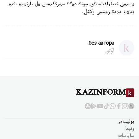
ذ-مةن ئنتئماقتاستئق جونئندةگئ سةرئكتةس ةل مارتةبةسئنة
ية»، دةدئ رةسمي وكئل.
без автора
اۆتور
KAZINFORM
بوليمدەر
وقيعا
ساياسات