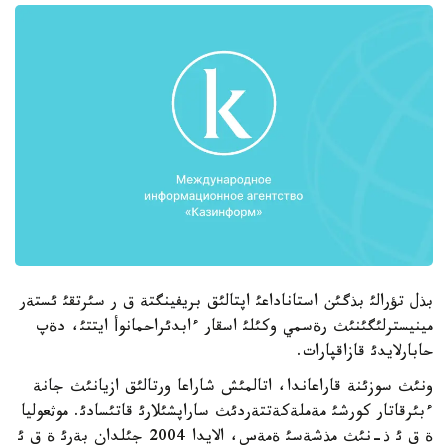
بذل تؤرالئ بذگئن استاناداعئ اپتالئق بريفينگتة ق ر سئرتقئ ئستةر
مينيسترلئگئنئث رةسمي وكئلئ اسقار ءابدئراحمانوأ ايتتئ، دةپ
حابارلايدئ قازاقپارات.
ونئث سوزئنة قاراعاندا، اتالمئش شاراعا ورتالئق ازيانئث جانة
ءبئرقاتار كورشئ مةملةكةتتةردئث ساراپشئلارئ قاتئسادئ. موثعوليا
ة ق ئ ذ-نئث مذشةسئ ةمةس، الايدا 2004 جئلدان بةرئ ة ق ئ