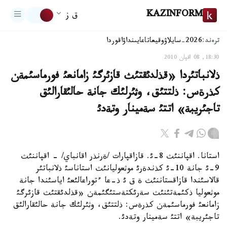
KAZINFORM
ق ز
ترەند:
2026-سايلاۋ
وقيعا
تاعايىنداۋ
اقوردا
18:30, 08 اقپان 2010
ذلانباتئردا «قذلدئقتئث قازئرگئ زامانعئ فورماسئمةن
كذرةس: ذلتتئق، وثئرلئك جانة حالئقارالئق
تاجئريبة» اتتئ سةمينار وتةدئ
استانا. اقپاننئث 8-ئ. قازاقپارات /ةرنذر اقانباي/ - اقپاننئث
9-ئ جانة 10-ئ كذندةرئ موثعوليانئث استاناسئ ذلانباتئر
قالاسئندا قازاقستاننئث ة ق ئ ذ-عا ءتوراعالئعئ اياسئندا جانة
موثعوليا ذكئمةتئنئث سةرئكتةستئگئمةن «قذلدئقتئث قازئرگئ
زامانعئ فورماسئمةن كذرةس: ذلتتئق، وثئرلئك جانة حالئقارالئق
تاجئريبة» اتتئ سةمينار وتةدئ.