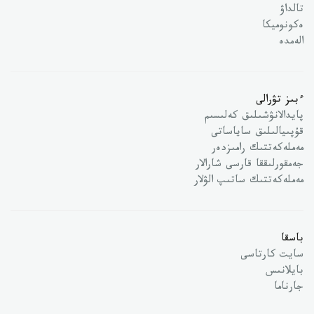
تالداۋ
ەكونوميكا
الەمدە
ءبىز تۋرالى
پايدالانۋشىلىق كەلىسىم
قۇپىيالىلىق ساياساتى
مەملەكەتتىك رامىزدەر
جەمقورلىققا قارسى شارالار
مەملەكەتتىك ساتىپ الۋلار
باسقا
سايت كارتاسى
بايلانىس
جارناما