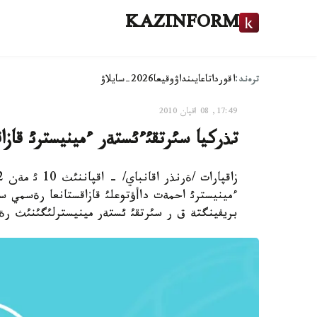
KAZINFORM
ترەند:
اقوردا
تاعايىنداۋ
وقيعا
2026-سايلاۋ
17:49, 08 اقپان 2010
تذركيا سئرتقئءئستةر ءمينيسترئ قازا
ءمينيسترئ احمةت داأؤتوعلئ قازاقستانعا رةسمي ساپ
بريفينگتة ق ر سئرتقئ ئستةر مينيسترلئگئنئث رةسم