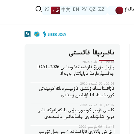
الداۋ
KZ
QZ
РУ
EN
中文
ق ز
ЎЗ
تاقىرىپقا قاتىستى
19:45, 03 تامىز 2026
پاۆەل دۋروۆ قازاقستاندا وتەتىن IOAI-2026
جەڭىمپازدارىنا ماراپاتتار بەرمەك
20:08, 30 شىلدە 2026
قازاقستاننىڭ ۇلتتىق قاۋىپسىزدىك كوميتەتى
كورەيانىڭ 14 ازاماتىن ۇستادى
16:07, 30 شىلدە 2026
كاسپي قۇبىر كونسورسيۋمى تانكەرلەرگە تاعى
درون شابۋىلدارى جاسالعانىن مالىمدەدى
11:48, 06 ماۋسىم 2026
ا ق ش بالالارى قازاقستاندا ءبىر جىل تۇرىپ