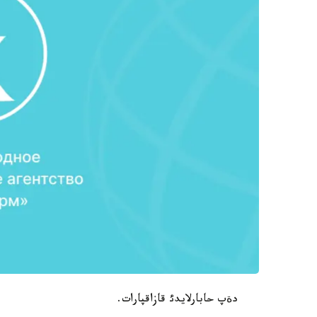
دةپ حابارلايدئ قازاقپارات.