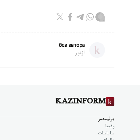
без автора
اۆتور
KAZINFORM
بوليمدەر
وقيعا
ساياسات