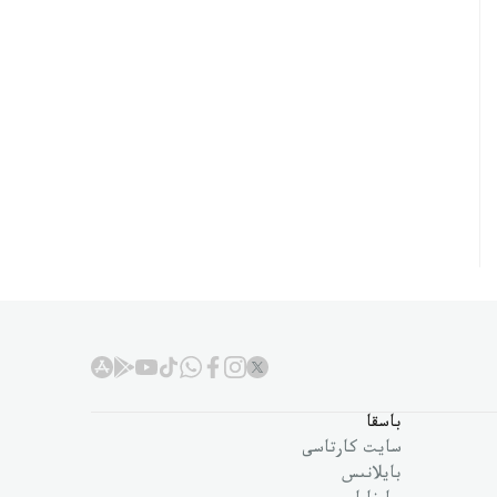
باسقا
سايت كارتاسى
بايلانىس