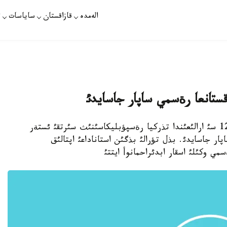
الەمدە
قازاقستان
ساياسات
ت
قستانعا رةسمي ساپار جاسايدئ
زاقپارات /ةرنذر اقانباي/ - اقپاننئث 10 ئ مةن 12 سئ ارالئعئندا تذركيا رةسپؤبليكاسئنئث سئرتقئ ئستةر
ار جاسايدئ. بذل تؤرالئ بذگئن استاناداعئ اپتالئق
ي وكئلئ اسقار ابدئراحمانوأ ايتتئ