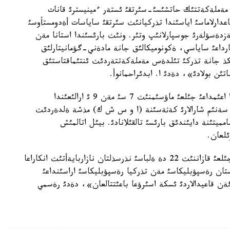
 مةملةكةتتئك حاتشئسئ-سئرتقئ ئستةر ءمينيسترئ قانات
عدارلاماسئ اياسئندا تذركيانئث سئرتقئ ساياسات أةدومستأوسئ
ةسؤلةرئ جوسپارلانئپ وتئر. ونئث بارئسئندا استانا مةن
تارداعئ ساياسي، ةكونوميكالئق جانة مادةني-گؤمانيتارلئق
ذ جانة تذركئ تئلدةس مةملةكةتتةردئث ئنتئماقتاستئق
اتئن بولادئ»، دةدئ ا. ابدئراحمانوأ.
ونئث سوزئنة قاراعاندا، سونداي اق، ساپار اياسئندا اعئمداعئ جئلعئ ماؤسئمنئث 7 سئ مةن 9 ئ ارالئعئندا
ة سةنئم شارالارئ كةثةسئنة (ا و س ش ك) مذشة ةلدةردئث
تئنة دايئندئق بارئسئ تالقئلانادئ. بيئل اتالمئش
ئلعان.
«تذركيا سئرتقئ ئستةر ءمينيسترئنئث ساپارئ 2009 جئلعئ قازاننئث 22 دة ةلباسئ نذرسذلتان نازاربايةأتئث انكاراعا
تان رةسپؤبليكاسئ مةن تذركيا رةسپؤبليكاسئ اراسئنداعئ
ةن قاعيدالاردئ ئسكة اسئرؤعا باعئتتالعان»، دةدئ رةسمي