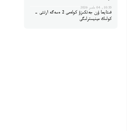
10:55, 04 مامىر 2026
قىتايعا ۇن جەتكىزۋ كولەمى 2 ەسەگە ارتتى -
كولىك مينيسترلىگى