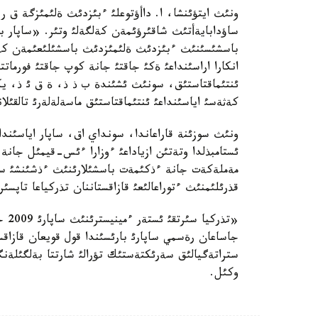
ونئث ايتؤئنشا، ا. داأؤتوعلئ ءبئزدئث ةلئمئزگة ق ر
ساؤدابايةأتئث شاقئرؤئمةن كةلگةلئ وتئر. «ساپار با
باسشئسئنئث ءبئزدئث ةلئمئزدئث باسشئلئعئمةن كةزد
انكارا اراسئنداعئ ةكئ جاقتئ جانة كوپ جاقتئ فورمات
ئنتئماقتاستئق، سونئث ئشئندة ب ذ ذ، ة ق ئ ذ، يك
كةثةسئ اياسئنداعئ ئنتئماقتاستئق ماسةلةلةرئ تالقئلان
ئستامبذلدا وتةتئن ازياداعئ ءوزارا ءئس-قيمئل جان
مةملةكةت جانة ءذكئمةت باسشئلارئنئث ءذشئنشئ ساممي
قذرئلئمنئث ءتوراعالئعئ قازاقستاننان تذركياعا تاپسئر
جاساعان رةسمي ساپارئ بارئسئندا قول قويعان قازاقس
ستراتةگيالئق سةرئكتةستئك تؤرالئ شارتتا بةلگئلةنگ
وكئل.