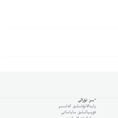
ءبىز تۋرالى
پايدالانۋشىلىق كەلىسىم
قۇپىيالىلىق ساياساتى