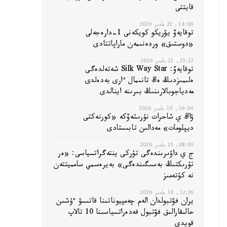
قايتتى
14:06, 22 مامىر 2026
توقايەۆ يۋريكو كويكەنى 1-دارەجەلى
«دوستىق» وردەنىمەن ماراپاتتادى
15:12, 21 مامىر 2026
توقايەۆ: Silk Way Star شەتەلدەگى
ەلىمىزدىڭ ەڭ تانىمال ءارى بەدەلدى
مەدياجوبالارىنىڭ بىرىنە اينالدى
16:54, 19 مامىر 2026
ۋاڭ ي شاحرات نۇرىشەۆكە «كورنەكتى
ديپلومات» مەدالىن تابىستادى
08:00, 15 مامىر 2026
ج ي داۋىرىندەگى تۇركى ينتەگراتسياسى: «ەر
تۇرىكتىڭ بەسىگىندەگى» بەيرەسمي سامميتتەن
نە كۇتەمىز
12:26, 10 مامىر 2026
يران فۋتبولدان الەم چەمپيوناتىنا قاتىسۋ ءۇشىن
حالىقارالىق فۋتبول فەدەراتسياسىنا 10 تالاپ
قويدى