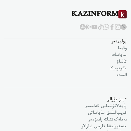
KAZINFORM
بوليمدەر
وقيعا
ساياسات
تالداۋ
ەكونوميكا
الەمدە
ءبىز تۋرالى
پايدالانۋشىلىق كەلىسىم
قۇپىيالىلىق ساياساتى
مەملەكەتتىك رامىزدەر
جەمقورلىققا قارسى شارالار