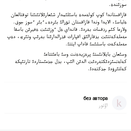
سوزئندة.
قازاقستاندا كوپ كولةمدة باسئلئمدار شئعارئلاتئنئنا توقتالعان
ةلباسئ، الايدا وندا قازاقستان تؤرالئ بئردة-ءبئر ءسوز جوق.
ولارعا كئم رذقسات بةردئ. قانداي ةل ءوزئنئث ةفيرئن باسقا
مةملةكةتتئث بذقارالئق اقپارات قذرالدارئنا بةرئپ وتئر»، دةپ
مةملةكةت باسشئسئ قاداپ ايتتئ.
وسئعان بايلانئستئ پرةزيدةنت وسئ باعئتتاعئ
كةلةثسئزدئكتةردئث الدئن الئپ، بذل جذمئستاردئ تارتئپكة
كةلتئرؤدئ جذكتةدئ.
без автора
اۆتور