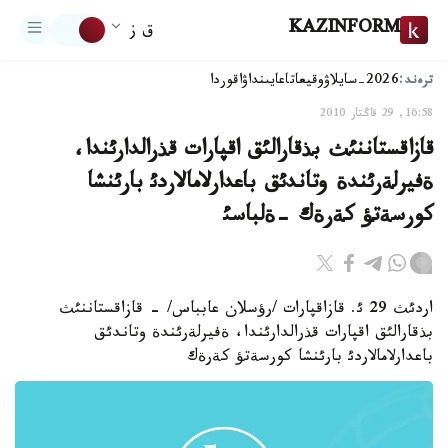
KAZINFORM
ق ز
ترەند:
2026-سايلاۋ
وقيعا
تاعايىنداۋ
اقوردا
16:58, 29 قاڭتار 2010
قازاقستاننئث بذقارالئق اقپارات قذرالدارئندا،
ةفيرلةرئندة وتاندئق باعدارلامالاردئ بارئنشا
كورسةتؤ كةرةك -ةلباسئ
اردئث 29 ئ. قازاقپارات /رؤسلان عابباس/ - قازاقستاننئث
بذقارالئق اقپارات قذرالدارئندا، ةفيرلةرئندة وتاندئق
باعدارلامالاردئ بارئنشا كورسةتؤ كةرةك