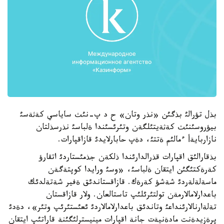
بذل تؤرالئ بذگئن «نذر وتان» ح د پ-نئث ساياسي كةثةسئ
بيؤروسئنئث كةثةيتئلگةن وتئرئسئندا ةلباسئ نذرسذلتان
نازاربايةأ ءمالئم ةتتئ، دةپ حابارلايدئ قازاقپارات.
بذقارالئق اقپارات قذرالدارئندا ذلكةن جذمئستاردئ اتقارؤ
كةرةكتئگئن ايتقان ةلباسئ، «وسئ ورايدا كوپتةگةن
ماسةلةلةردئ شةشؤ كةرةك. قازاقستاندئق ةفير شةتةلدئك
باعدارلامالارمةن تولتئرئلئپ تاستالعان. ولار قازاقستان
تةلةارنالارئنداعئ وتاندئق باعدارلامالاردئ ئعئستئرئپ وتئر»، دةدئ
پرةزيدةنت مادةنيةت جانة اقپارات مينيسترلئگئنة قاراتئپ ايتقان