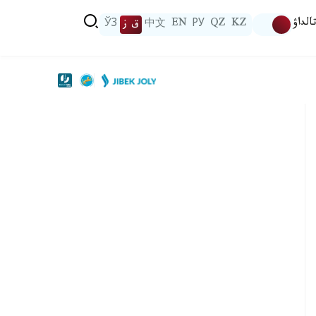
الداۋ
KZ
QZ
РУ
EN
中文
ق ز
ЎЗ