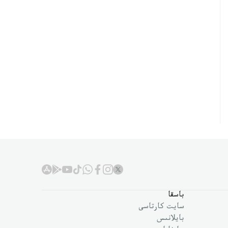
باسقا
سايت كارتاسى
بايلانىس