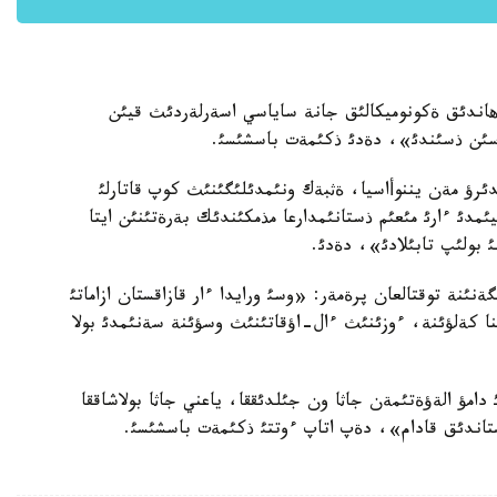
اندئق ةكونوميكالئق جانة ساياسي اسةرلةردئث قيئن
ماسئن ذسئندئ»، دةدئ ذكئمةت باسشئسئ.
ئرؤ مةن يننوأاسيا، ةثبةك ونئمدئلئگئنئث كوپ قاتارلئ
ئمدئ ءارئ مئعئم ذستانئمدارعا مذمكئندئك بةرةتئنئن ايتا
 بولئپ تابئلادئ»، دةدئ.
قا نةگئزدةلگةنئنة توقتالعان پرةمةر: «وسئ ورايدا ءار قازاقستان ازاماتئ
نا كةلؤئنة، ءوزئنئث ءال-اؤقاتئنئث وسؤئنة سةنئمدئ بولا
امؤ الةؤةتئمةن جاثا ون جئلدئققا، ياعني جاثا بولاشاققا
ستاندئق قادام»، دةپ اتاپ ءوتتئ ذكئمةت باسشئسئ.