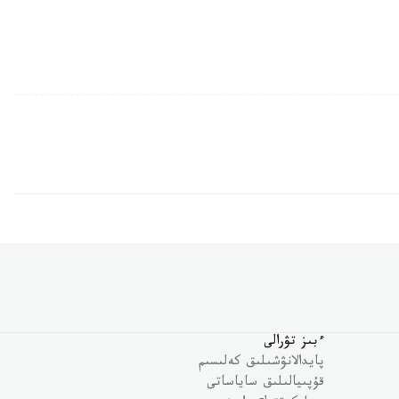
ءبىز تۋرالى
پايدالانۋشىلىق كەلىسىم
قۇپىيالىلىق ساياساتى