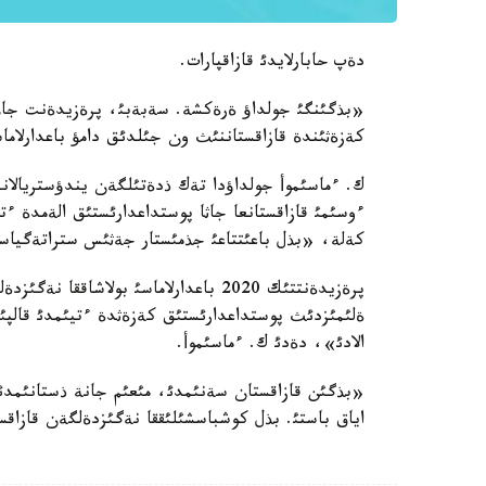
دةپ حابارلايدئ قازاقپارات.
«بذگئنگئ جولداؤ ةرةكشة. سةبةبئ، پرةزيدةنت جاه
كةزةثئندة قازاقستاننئث ون جئلدئق دامؤ باعدارلا
ك. ءماسئموأ جولداؤدا تةك ذدةتئلگةن يندؤستريالاند
ءوسئمئ قازاقستانعا جاثا پوستداعدارئستئق الةمدة ءتي
كةلة، «بذل باعئتتاعئ جذمئستار جةثئس ستراتةگياسئ
پرةزيدةنتتئك 2020 باعدارلاماسئ بولاشاق
ةلئمئزدئث پوستداعدارئستئق كةزةثدة ءتيئمدئ قالپئ
الادئ»، دةدئ ك. ءماسئموأ.
«بذگئن قازاقستان سةنئمدئ، مئعئم جانة ذستانئمدئ د
اياق باستئ. بذل كوشباسشئلئققا نةگئزدةلگةن قازاق