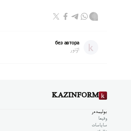
без автора
اۆتور
KAZINFORM
بوليمدەر
وقيعا
ساياسات