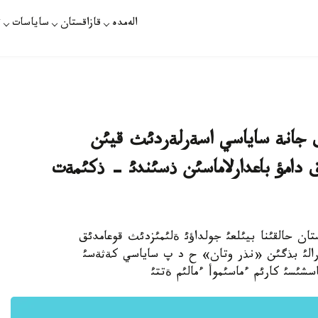
الەمدە
قازاقستان
ساياسات
ت
 جانة ساياسي اسةرلةردئث قيئن
 دامؤ باعدارلاماسئن ذسئندئ - ذكئمةت
ستان حالقئنا بيئلعئ جولداؤئ ةلئمئزدئث قوعامدئق
تؤرالئ بذگئن «نذر وتان» ح د پ ساياسي كةثةسئ
ئسئ كارئم ءماسئموأ ءمالئم ةتتئ