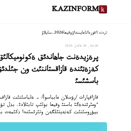
KAZINFORM
ترەند:
اقوردا
تاعايىنداۋ
وقيعا
2026-سايلاۋ
16:20, 29 قاڭتار 2010
پرةزيدةنت جاهاندئق ةكونوميكالئق
كةزةثئندة قازاقستاننئث ون جئلدئق
باسشئسئ
قازاقپارات /رؤسلان عابباسوأ/ - ةلباسئنئث قازاق
ءومئرئندةگئ باستئ وقيعا بولئپ تابئلادئ. بذل 
بيؤروسئنئث كةثةيتئلگةن وتئرئسئندا ذكئمةت باسش